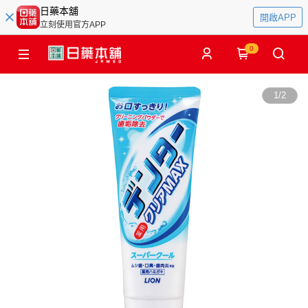
日藥本舖
開啟APP
立刻使用官方APP
0
1
/
2