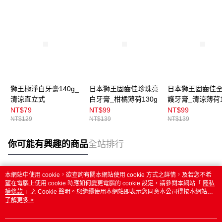
獅王極淨白牙膏140g_
日本獅王固齒佳珍珠亮
日本獅王固齒佳
清涼直立式
白牙膏_柑橘薄荷130g
護牙膏_清涼薄荷1
NT$79
NT$99
NT$99
NT$129
NT$139
NT$139
你可能有興趣的商品
全站排行
本網站中使用 cookie，欲查詢有關本網站使用 cookie 方式之詳情，及若您不希
熱門標籤
望在電腦上使用 cookie 時應如何變更電腦的 cookie 設定，請參閱本網站「
隱私
權條款
」之 Cookie 聲明。您繼續使用本網站即表示您同意本公司得按本網站使
用條款之 Cookie 聲明使用 cookie。
了解更多 >