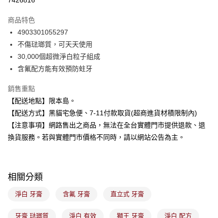
7426816
LINE Pay
商品特色
Apple Pay
4903301055297
不傷琺瑯質，可天天使用
街口支付
30,000個超微淨白粒子組成
悠遊付
含氟配方能有效預防蛀牙
Google Pay
銷售重點
【配送地點】限本島。
全盈+PAY
【配送方式】黑貓宅急便、7-11付款取貨(超商進貨材積限制內)
大哥付你分期
【注意事項】網路售出之商品，無法在全台實體門市提供退款、退
相關說明
換貨服務。若與實體門市價格不同時，請以網站公告為主。
【大哥付你分期使用說明】
ATM付款
1.本服務由台灣大哥大提供，台灣大哥大用戶可立即使用無須另外申請。
2.付款方式選擇「大哥付你分期」，訂單成立後會自動跳轉到大哥付的交易
流程，驗證手機門號後，選擇欲分期的期數、繳款截止日，確認付款後即完
運送方式
相關分類
成交易。
3.實際核准額度、可分期數及費用金額請依後續交易確認頁面所載為準。
全家取貨付款
淨白 牙膏
含氟 牙膏
直立式 牙膏
4.訂單成立30分鐘內，如未前往確認交易或遇審核未通過，訂單將自動取
每筆NT$100，滿NT$899(含以上)免運費
消。如遇「轉專審核」未通過狀況，表示未達大哥付你分期系統評分，恕無
法說明評估內容。
牙膏 琺瑯質
淨白 有效
獅王 牙膏
淨白 配方