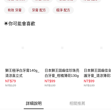
付款後全家取貨
【繳款方式說明】
1.分期款項不併入電信帳單，「大哥付你分期」於每月結算日後寄送繳費提
每筆NT$100，滿NT$899(含以上)免運費
有效 牙膏
牙膏 配方
極淨 配方
醒簡訊。
2.透過簡訊連結打開帳單後，可選擇「超商條碼／台灣大直營門市／銀行轉
7-11取貨付款
帳／街口支付／iPASS MONEY」等通路繳費。
🌟你可能會喜歡
每筆NT$100，滿NT$899(含以上)免運費
【注意事項】
付款後7-11取貨
1.本服務係由「台灣大哥大股份有限公司」（以下簡稱本公司）所提供，讓
用戶於交易時，得透過本服務購買商品或服務，並由商店將買賣／分期付款
每筆NT$100，滿NT$899(含以上)免運費
買賣價金債權讓與本公司後，依約使用本公司帳單繳交帳款。
2.基於同意付款使用「大哥付你分期」之契約關係目的，商店將以您的個人
宅配
資料（包含姓名、電話或地址）提供予台灣大哥大進項蒐集、處理及利用，
由本公司與您本人進行分期帳單所需資料之確認、核對及更正。
每筆NT$100，滿NT$899(含以上)免運費
3.完整用戶服務條款，請詳閱以下連結：
https://oppay.tw/userRule
宅配(離島)
獅王極淨白牙膏140g_
日本獅王固齒佳珍珠亮
日本獅王固齒佳
每筆NT$300，滿NT$3,000(含以上)免運費
清涼直立式
白牙膏_柑橘薄荷130g
護牙膏_清涼薄荷1
付款後門市自取
NT$79
NT$99
NT$99
NT$129
NT$139
NT$139
每筆NT$100，滿NT$399(含以上)免運費
詳細說明
相關推薦