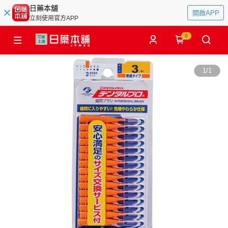
日藥本舖
開啟APP
立刻使用官方APP
0
1
/
1