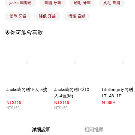
法說明評估內容。
jacks 齒間刷
齒縫 牙齒
刷毛 牙齒
刷毛 齒縫
付款後全家取貨
【繳款方式說明】
1.分期款項不併入電信帳單，「大哥付你分期」於每月結算日後寄送繳費提
每筆NT$100，滿NT$899(含以上)免運費
雙重 牙齒
降低 牙齒
清潔 齒縫
醒簡訊。
2.透過簡訊連結打開帳單後，可選擇「超商條碼／台灣大直營門市／銀行轉
7-11取貨付款
帳／街口支付／iPASS MONEY」等通路繳費。
🌟你可能會喜歡
每筆NT$100，滿NT$899(含以上)免運費
【注意事項】
付款後7-11取貨
1.本服務係由「台灣大哥大股份有限公司」（以下簡稱本公司）所提供，讓
用戶於交易時，得透過本服務購買商品或服務，並由商店將買賣／分期付款
每筆NT$100，滿NT$899(含以上)免運費
買賣價金債權讓與本公司後，依約使用本公司帳單繳交帳款。
2.基於同意付款使用「大哥付你分期」之契約關係目的，商店將以您的個人
宅配
資料（包含姓名、電話或地址）提供予台灣大哥大進項蒐集、處理及利用，
由本公司與您本人進行分期帳單所需資料之確認、核對及更正。
每筆NT$100，滿NT$899(含以上)免運費
3.完整用戶服務條款，請詳閱以下連結：
https://oppay.tw/userRule
宅配(離島)
Jacks齒間刷15入-5號
Jacks齒間刷L型10
Lifellenge牙間刷
每筆NT$300，滿NT$3,000(含以上)免運費
L
入-4號(M)
LT_48_1P
付款後門市自取
NT$119
NT$119
NT$89
NT$159
NT$159
每筆NT$100，滿NT$399(含以上)免運費
詳細說明
相關推薦