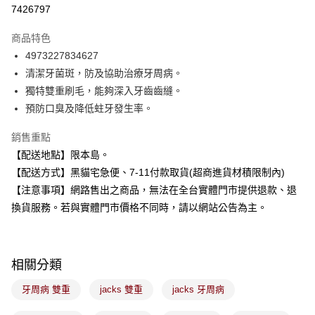
超商取貨付款
7426797
LINE Pay
商品特色
Apple Pay
4973227834627
清潔牙菌斑，防及協助治療牙周病。
街口支付
獨特雙重刷毛，能夠深入牙齒齒縫。
悠遊付
預防口臭及降低蛀牙發生率。
Google Pay
銷售重點
【配送地點】限本島。
全盈+PAY
【配送方式】黑貓宅急便、7-11付款取貨(超商進貨材積限制內)
大哥付你分期
【注意事項】網路售出之商品，無法在全台實體門市提供退款、退
相關說明
換貨服務。若與實體門市價格不同時，請以網站公告為主。
【大哥付你分期使用說明】
ATM付款
1.本服務由台灣大哥大提供，台灣大哥大用戶可立即使用無須另外申請。
2.付款方式選擇「大哥付你分期」，訂單成立後會自動跳轉到大哥付的交易
流程，驗證手機門號後，選擇欲分期的期數、繳款截止日，確認付款後即完
運送方式
相關分類
成交易。
3.實際核准額度、可分期數及費用金額請依後續交易確認頁面所載為準。
全家取貨付款
牙周病 雙重
jacks 雙重
jacks 牙周病
4.訂單成立30分鐘內，如未前往確認交易或遇審核未通過，訂單將自動取
每筆NT$100，滿NT$899(含以上)免運費
消。如遇「轉專審核」未通過狀況，表示未達大哥付你分期系統評分，恕無