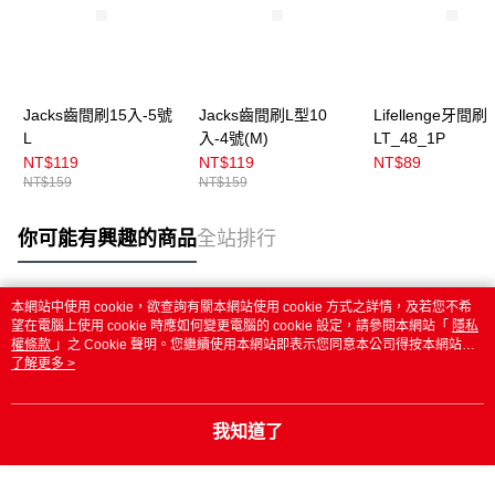
Jacks齒間刷15入-5號
Jacks齒間刷L型10
Lifellenge牙間刷
L
入-4號(M)
LT_48_1P
NT$119
NT$119
NT$89
NT$159
NT$159
你可能有興趣的商品
全站排行
本網站中使用 cookie，欲查詢有關本網站使用 cookie 方式之詳情，及若您不希
熱門標籤
望在電腦上使用 cookie 時應如何變更電腦的 cookie 設定，請參閱本網站「
隱私
權條款
」之 Cookie 聲明。您繼續使用本網站即表示您同意本公司得按本網站使
用條款之 Cookie 聲明使用 cookie。
了解更多 >
我知道了