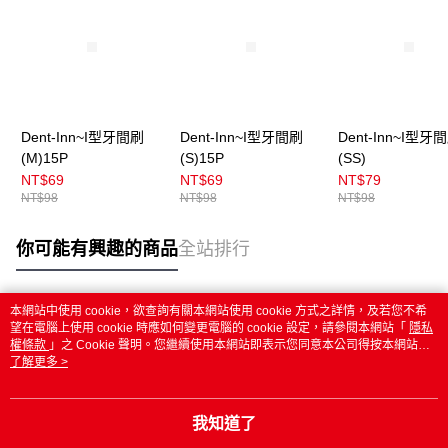
Dent-Inn~I型牙間刷
Dent-Inn~I型牙間刷
Dent-Inn~I型牙
(M)15P
(S)15P
(SS)
NT$69
NT$69
NT$79
NT$98
NT$98
NT$98
你可能有興趣的商品
全站排行
本網站中使用 cookie，欲查詢有關本網站使用 cookie 方式之詳情，及若您不希
熱門標籤
望在電腦上使用 cookie 時應如何變更電腦的 cookie 設定，請參閱本網站「
隱私
權條款
」之 Cookie 聲明。您繼續使用本網站即表示您同意本公司得按本網站使
用條款之 Cookie 聲明使用 cookie。
了解更多 >
我知道了