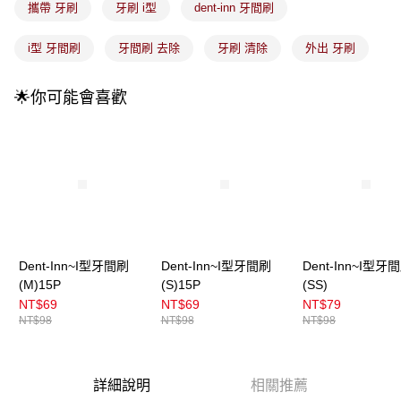
法說明評估內容。
攜帶 牙刷
牙刷 i型
dent-inn 牙間刷
付款後全家取貨
【繳款方式說明】
1.分期款項不併入電信帳單，「大哥付你分期」於每月結算日後寄送繳費提
每筆NT$100，滿NT$899(含以上)免運費
i型 牙間刷
牙間刷 去除
牙刷 清除
外出 牙刷
醒簡訊。
2.透過簡訊連結打開帳單後，可選擇「超商條碼／台灣大直營門市／銀行轉
7-11取貨付款
帳／街口支付／iPASS MONEY」等通路繳費。
🌟你可能會喜歡
每筆NT$100，滿NT$899(含以上)免運費
【注意事項】
付款後7-11取貨
1.本服務係由「台灣大哥大股份有限公司」（以下簡稱本公司）所提供，讓
用戶於交易時，得透過本服務購買商品或服務，並由商店將買賣／分期付款
每筆NT$100，滿NT$899(含以上)免運費
買賣價金債權讓與本公司後，依約使用本公司帳單繳交帳款。
2.基於同意付款使用「大哥付你分期」之契約關係目的，商店將以您的個人
宅配
資料（包含姓名、電話或地址）提供予台灣大哥大進項蒐集、處理及利用，
由本公司與您本人進行分期帳單所需資料之確認、核對及更正。
每筆NT$100，滿NT$899(含以上)免運費
3.完整用戶服務條款，請詳閱以下連結：
https://oppay.tw/userRule
宅配(離島)
Dent-Inn~I型牙間刷
Dent-Inn~I型牙間刷
Dent-Inn~I型牙
每筆NT$300，滿NT$3,000(含以上)免運費
(M)15P
(S)15P
(SS)
付款後門市自取
NT$69
NT$69
NT$79
NT$98
NT$98
NT$98
每筆NT$100，滿NT$399(含以上)免運費
詳細說明
相關推薦