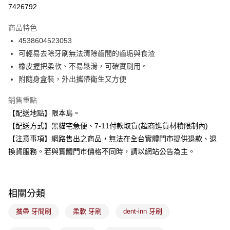
超商取貨付款
7426792
LINE Pay
商品特色
Apple Pay
4538604523053
可輕易去除牙刷無法清除齒間的齒垢與食渣
街口支付
橡皮握把柔軟、不易鬆滑，可確實刷用。
悠遊付
附隨身盒裝，外出攜帶衛生又方便
Google Pay
銷售重點
【配送地點】限本島。
全盈+PAY
【配送方式】黑貓宅急便、7-11付款取貨(超商進貨材積限制內)
大哥付你分期
【注意事項】網路售出之商品，無法在全台實體門市提供退款、退
相關說明
換貨服務。若與實體門市價格不同時，請以網站公告為主。
【大哥付你分期使用說明】
ATM付款
1.本服務由台灣大哥大提供，台灣大哥大用戶可立即使用無須另外申請。
2.付款方式選擇「大哥付你分期」，訂單成立後會自動跳轉到大哥付的交易
流程，驗證手機門號後，選擇欲分期的期數、繳款截止日，確認付款後即完
運送方式
相關分類
成交易。
3.實際核准額度、可分期數及費用金額請依後續交易確認頁面所載為準。
全家取貨付款
攜帶 牙間刷
柔軟 牙刷
dent-inn 牙刷
4.訂單成立30分鐘內，如未前往確認交易或遇審核未通過，訂單將自動取
每筆NT$100，滿NT$899(含以上)免運費
消。如遇「轉專審核」未通過狀況，表示未達大哥付你分期系統評分，恕無