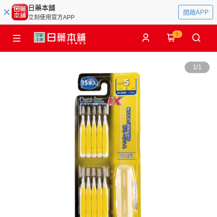
日藥本舖
開啟APP
立刻使用官方APP
0
1
/
1