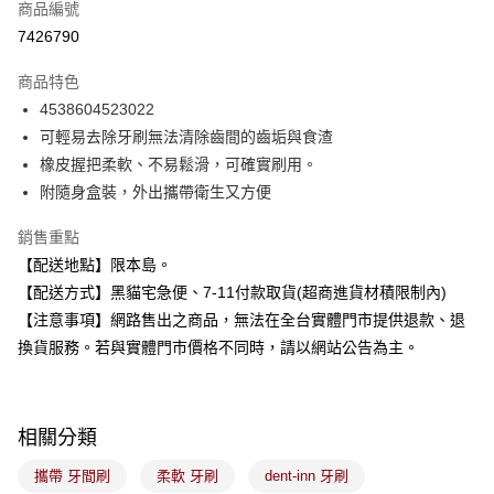
商品編號
超商取貨付款
7426790
LINE Pay
商品特色
Apple Pay
4538604523022
可輕易去除牙刷無法清除齒間的齒垢與食渣
街口支付
橡皮握把柔軟、不易鬆滑，可確實刷用。
悠遊付
附隨身盒裝，外出攜帶衛生又方便
Google Pay
銷售重點
【配送地點】限本島。
全盈+PAY
【配送方式】黑貓宅急便、7-11付款取貨(超商進貨材積限制內)
大哥付你分期
【注意事項】網路售出之商品，無法在全台實體門市提供退款、退
相關說明
換貨服務。若與實體門市價格不同時，請以網站公告為主。
【大哥付你分期使用說明】
ATM付款
1.本服務由台灣大哥大提供，台灣大哥大用戶可立即使用無須另外申請。
2.付款方式選擇「大哥付你分期」，訂單成立後會自動跳轉到大哥付的交易
流程，驗證手機門號後，選擇欲分期的期數、繳款截止日，確認付款後即完
運送方式
相關分類
成交易。
3.實際核准額度、可分期數及費用金額請依後續交易確認頁面所載為準。
全家取貨付款
攜帶 牙間刷
柔軟 牙刷
dent-inn 牙刷
4.訂單成立30分鐘內，如未前往確認交易或遇審核未通過，訂單將自動取