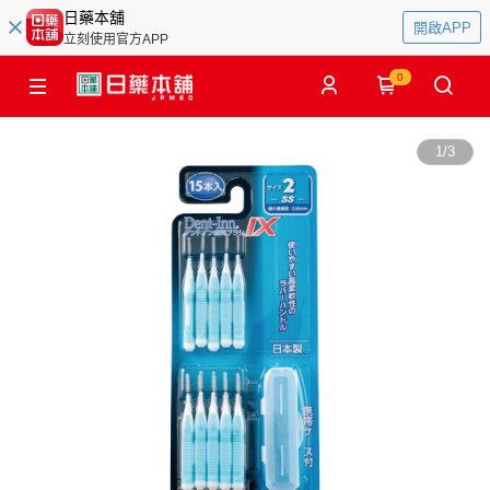
日藥本舖
開啟APP
立刻使用官方APP
0
1
/
3