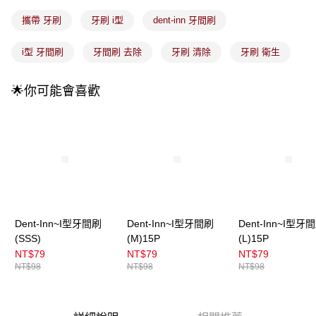
每筆NT$100，滿NT$899(含以上)免運費
消。如遇「轉專審核」未通過狀況，表示未達大哥付你分期系統評分，恕無
法說明評估內容。
攜帶 牙刷
牙刷 i型
dent-inn 牙間刷
付款後全家取貨
【繳款方式說明】
1.分期款項不併入電信帳單，「大哥付你分期」於每月結算日後寄送繳費提
每筆NT$100，滿NT$899(含以上)免運費
i型 牙間刷
牙間刷 去除
牙刷 清除
牙刷 衛生
醒簡訊。
2.透過簡訊連結打開帳單後，可選擇「超商條碼／台灣大直營門市／銀行轉
7-11取貨付款
帳／街口支付／iPASS MONEY」等通路繳費。
🌟你可能會喜歡
每筆NT$100，滿NT$899(含以上)免運費
【注意事項】
付款後7-11取貨
1.本服務係由「台灣大哥大股份有限公司」（以下簡稱本公司）所提供，讓
用戶於交易時，得透過本服務購買商品或服務，並由商店將買賣／分期付款
每筆NT$100，滿NT$899(含以上)免運費
買賣價金債權讓與本公司後，依約使用本公司帳單繳交帳款。
2.基於同意付款使用「大哥付你分期」之契約關係目的，商店將以您的個人
宅配
資料（包含姓名、電話或地址）提供予台灣大哥大進項蒐集、處理及利用，
由本公司與您本人進行分期帳單所需資料之確認、核對及更正。
每筆NT$100，滿NT$899(含以上)免運費
3.完整用戶服務條款，請詳閱以下連結：
https://oppay.tw/userRule
宅配(離島)
Dent-Inn~I型牙間刷
Dent-Inn~I型牙間刷
Dent-Inn~I型牙
每筆NT$300，滿NT$3,000(含以上)免運費
(SSS)
(M)15P
(L)15P
付款後門市自取
NT$79
NT$79
NT$79
NT$98
NT$98
NT$98
每筆NT$100，滿NT$399(含以上)免運費