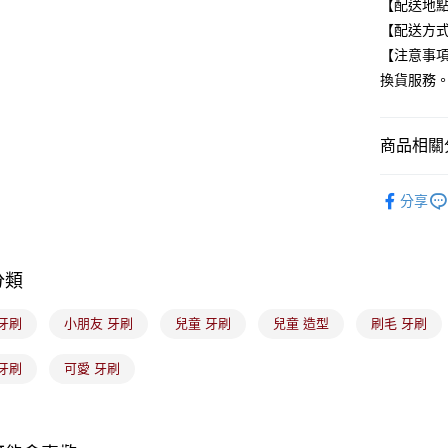
全盈+PAY
【配送地
【配送方式
大哥付你
【注意事
相關說明
換貨服務
【大哥付
ATM付款
1.本服務
2.付款方
流程，驗
商品相關分
完成交易
運送方式
3.實際核
生活用品
4.訂單成
分享
全家取貨
消。如遇
每筆NT$1
無法說明
【繳款方
付款後全
1.分期款
分類
醒簡訊。
每筆NT$1
2.透過簡
帳／街口支
牙刷
小朋友 牙刷
兒童 牙刷
兒童 造型
刷毛 牙刷
7-11取貨
【注意事
每筆NT$1
牙刷
可愛 牙刷
1.本服務
用戶於交
付款後7-1
款買賣價
每筆NT$1
2.基於同
資料（包