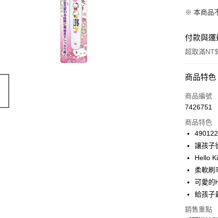
※ 本商品
付款與運
超取滿NT$
付款方式
商品特色
信用卡一
商品編號
7426751
超商取貨
商品特色
LINE Pay
49012
讓孩子
Apple Pay
Hell
街口支付
柔軟刷
可愛的H
悠遊付
給孩子
Google Pa
銷售重點