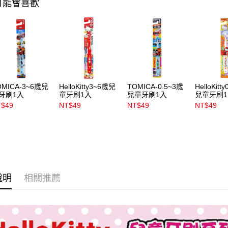
可能會喜歡
宅配
用，由本
3.完整用
每筆NT$1
宅配(離島)
每筆NT$3
付款後門
每筆NT$1
OMICA-3~6歲兒
HelloKitty3~6歲兒
TOMICA-0.5~3歲
HelloKitt
牙刷1入
童牙刷1入
兒童牙刷1入
兒童牙刷
T$49
NT$49
NT$49
NT$49
說明
相關推薦