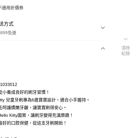
不適用折價券
送方式
899免運
清除
紀錄
次付款
付款
21033012
從小養成良好的刷牙習慣！
o Kitty 兒童牙刷專為6歲寶寶設計，適合小手握持。
毛呵護嬌嫩牙齦，讓寶寶刷得安心。
ello Kitty圖案，讓刷牙變得充滿樂趣！
最好的口腔保健，從這支牙刷開始！
y