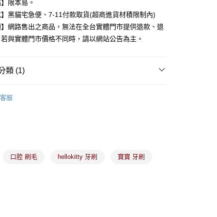
點】限本島。
】黑貓宅急便、7-11付款取貨(超商進貨材積限制內)
分期
項】網路售出之商品，無法在全台實體門市提供退款、退
。若與實體門市價格不同時，請以網站公告為主。
你分期使用說明】
由台灣大哥大提供，台灣大哥大用戶可立即使用無須另外申請。
式選擇「大哥付你分期」，訂單成立後會自動跳轉到大哥付的交易
證手機門號後，選擇欲分期的期數、繳款截止日，確認付款後即
類 (1)
。
准額度、可分期數及費用金額請依後續交易確認頁面所載為準。
口腔用品
立30分鐘內，如未前往確認交易或遇審核未通過，訂單將自動取
客服
付款
「轉專審核」未通過狀況，表示未達大哥付你分期系統評分，恕
00，滿NT$899(含以上)免運費
評估內容。
式說明】
家取貨
項不併入電信帳單，「大哥付你分期」於每月結算日後寄送繳費提
00，滿NT$899(含以上)免運費
訊連結打開帳單後，可選擇「超商條碼／台灣大直營門市／銀行轉
付／iPASS MONEY」等通路繳費。
口腔 刷毛
hellokitty 牙刷
寶寶 牙刷
付款
項】
00，滿NT$899(含以上)免運費
係由「台灣大哥大股份有限公司」（以下簡稱本公司）所提供，讓
易時，得透過本服務購買商品或服務，並由商店將買賣／分期付
1取貨
金債權讓與本公司後，依約使用本公司帳單繳交帳款。
00，滿NT$899(含以上)免運費
意付款使用「大哥付你分期」之契約關係目的，商店將以您的個人
含姓名、電話或地址）提供予台灣大哥大進項蒐集、處理及利