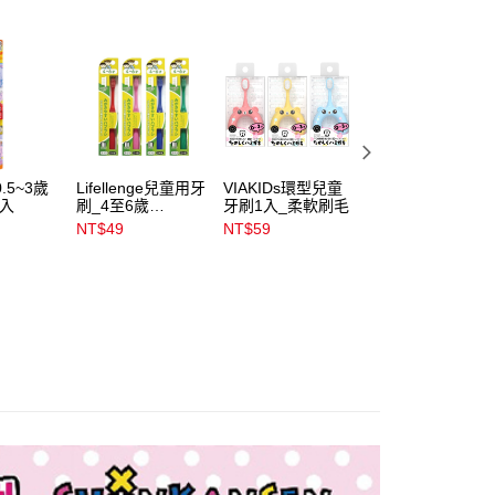
公司與您本人進行分期帳單所需資料之確認、核對及更正。
戶服務條款，請詳閱以下連結：
https://oppay.tw/userRule
00，滿NT$899(含以上)免運費
00，滿NT$3,000(含以上)免運費
市自取
00，滿NT$399(含以上)免運費
y0.5~3歲
Lifellenge兒童用牙
VIAKIDs環型兒童
CREATE_Dentfin
1入
刷_4至6歲
牙刷1入_柔軟刷毛
兒童牙刷3_6歲中
_LT_38_1P
毛1入
NT$49
NT$59
NT$39