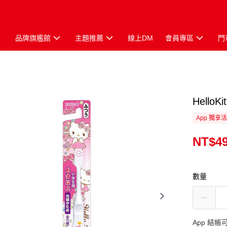
品牌旗艦館
主題推薦
線上DM
會員專區
門
Hello
App 獨享
NT$4
數量
App 結