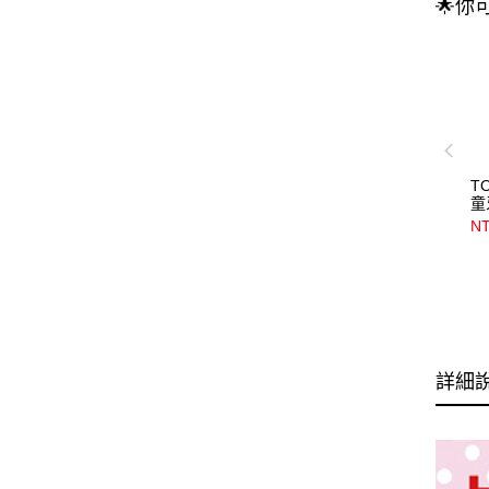
🌟你
T
童
N
詳細