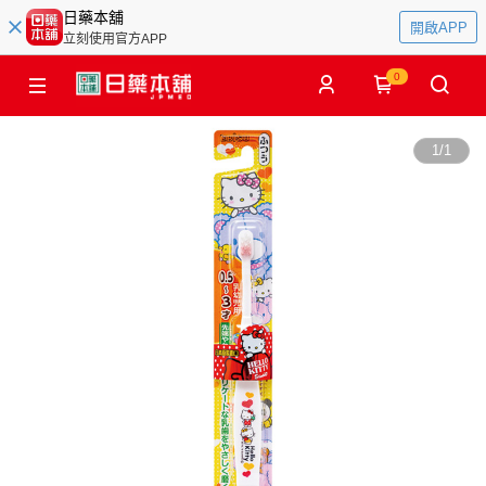
日藥本舖
開啟APP
立刻使用官方APP
0
1
/
1