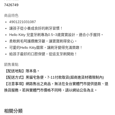
超商取貨付款
7426749
LINE Pay
商品特色
Apple Pay
4901221031087
讓孩子從小養成良好的刷牙習慣！
街口支付
Hello Kitty 兒童牙刷專為0.5~3歲寶寶設計，適合小手握持。
悠遊付
柔軟刷毛呵護嬌嫩牙齦，讓寶寶刷得安心。
可愛的Hello Kitty圖案，讓刷牙變得充滿樂趣！
Google Pay
給孩子最好的口腔保健，從這支牙刷開始！
全盈+PAY
銷售重點
大哥付你分期
【配送地點】限本島。
相關說明
【配送方式】黑貓宅急便、7-11付款取貨(超商進貨材積限制內)
【大哥付你分期使用說明】
【注意事項】網路售出之商品，無法在全台實體門市提供退款、退
ATM付款
1.本服務由台灣大哥大提供，台灣大哥大用戶可立即使用無須另外申請。
2.付款方式選擇「大哥付你分期」，訂單成立後會自動跳轉到大哥付的交易
換貨服務。若與實體門市價格不同時，請以網站公告為主。
流程，驗證手機門號後，選擇欲分期的期數、繳款截止日，確認付款後即完
運送方式
成交易。
3.實際核准額度、可分期數及費用金額請依後續交易確認頁面所載為準。
全家取貨付款
4.訂單成立30分鐘內，如未前往確認交易或遇審核未通過，訂單將自動取
相關分類
每筆NT$100，滿NT$899(含以上)免運費
消。如遇「轉專審核」未通過狀況，表示未達大哥付你分期系統評分，恕無