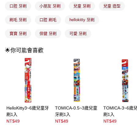
法說明評估內容。
口腔 牙刷
小朋友 牙刷
兒童 牙刷
兒童 造型
付款後全家取貨
【繳款方式說明】
1.分期款項不併入電信帳單，「大哥付你分期」於每月結算日後寄送繳費提
每筆NT$100，滿NT$899(含以上)免運費
醒簡訊。
刷毛 牙刷
口腔 刷毛
hellokitty 牙刷
2.透過簡訊連結打開帳單後，可選擇「超商條碼／台灣大直營門市／銀行轉
7-11取貨付款
帳／街口支付／iPASS MONEY」等通路繳費。
寶寶 牙刷
保健 牙刷
可愛 牙刷
每筆NT$100，滿NT$899(含以上)免運費
【注意事項】
付款後7-11取貨
1.本服務係由「台灣大哥大股份有限公司」（以下簡稱本公司）所提供，讓
🌟你可能會喜歡
用戶於交易時，得透過本服務購買商品或服務，並由商店將買賣／分期付款
每筆NT$100，滿NT$899(含以上)免運費
買賣價金債權讓與本公司後，依約使用本公司帳單繳交帳款。
2.基於同意付款使用「大哥付你分期」之契約關係目的，商店將以您的個人
宅配
資料（包含姓名、電話或地址）提供予台灣大哥大進項蒐集、處理及利用，
由本公司與您本人進行分期帳單所需資料之確認、核對及更正。
每筆NT$100，滿NT$899(含以上)免運費
3.完整用戶服務條款，請詳閱以下連結：
https://oppay.tw/userRule
宅配(離島)
每筆NT$300，滿NT$3,000(含以上)免運費
付款後門市自取
HelloKitty3~6歲兒童牙
TOMICA-0.5~3歲兒童
TOMICA-3~6歲
每筆NT$100，滿NT$399(含以上)免運費
刷1入
牙刷1入
刷1入
NT$49
NT$49
NT$49