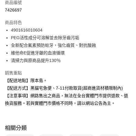
商品編號
超商取貨付款
7426697
LINE Pay
商品特色
Apple Pay
4901616010604
PEG活性成分可溶解並去除牙齒污垢
街口支付
全新配合氟素預防蛀牙，強化齒質、對抗酸蝕
悠遊付
維他命E促進牙齦的血液循環
清掃力與原商品提升130％
Google Pay
銷售重點
全盈+PAY
【配送地點】限本島。
大哥付你分期
【配送方式】黑貓宅急便、7-11付款取貨(超商進貨材積限制內)
相關說明
【注意事項】網路售出之商品，無法在全台實體門市提供退款、退
【大哥付你分期使用說明】
換貨服務。若與實體門市價格不同時，請以網站公告為主。
ATM付款
1.本服務由台灣大哥大提供，台灣大哥大用戶可立即使用無須另外申請。
2.付款方式選擇「大哥付你分期」，訂單成立後會自動跳轉到大哥付的交易
流程，驗證手機門號後，選擇欲分期的期數、繳款截止日，確認付款後即完
運送方式
成交易。
3.實際核准額度、可分期數及費用金額請依後續交易確認頁面所載為準。
相關分類
全家取貨付款
4.訂單成立30分鐘內，如未前往確認交易或遇審核未通過，訂單將自動取