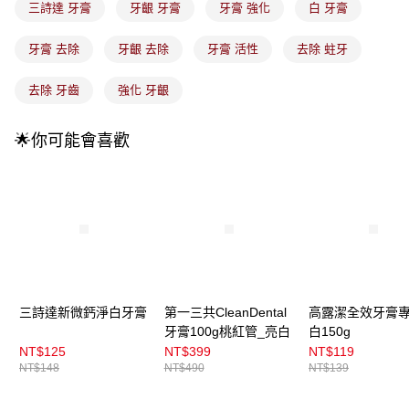
每筆NT$100，滿NT$899(含以上)免運費
消。如遇「轉專審核」未通過狀況，表示未達大哥付你分期系統評分，恕無
三詩達 牙膏
牙齦 牙膏
牙膏 強化
白 牙膏
法說明評估內容。
付款後全家取貨
【繳款方式說明】
牙膏 去除
牙齦 去除
牙膏 活性
去除 蛀牙
1.分期款項不併入電信帳單，「大哥付你分期」於每月結算日後寄送繳費提
每筆NT$100，滿NT$899(含以上)免運費
醒簡訊。
2.透過簡訊連結打開帳單後，可選擇「超商條碼／台灣大直營門市／銀行轉
去除 牙齒
強化 牙齦
7-11取貨付款
帳／街口支付／iPASS MONEY」等通路繳費。
每筆NT$100，滿NT$899(含以上)免運費
【注意事項】
🌟你可能會喜歡
付款後7-11取貨
1.本服務係由「台灣大哥大股份有限公司」（以下簡稱本公司）所提供，讓
用戶於交易時，得透過本服務購買商品或服務，並由商店將買賣／分期付款
每筆NT$100，滿NT$899(含以上)免運費
買賣價金債權讓與本公司後，依約使用本公司帳單繳交帳款。
2.基於同意付款使用「大哥付你分期」之契約關係目的，商店將以您的個人
宅配
資料（包含姓名、電話或地址）提供予台灣大哥大進項蒐集、處理及利用，
由本公司與您本人進行分期帳單所需資料之確認、核對及更正。
每筆NT$100，滿NT$899(含以上)免運費
3.完整用戶服務條款，請詳閱以下連結：
https://oppay.tw/userRule
宅配(離島)
每筆NT$300，滿NT$3,000(含以上)免運費
三詩達新微鈣淨白牙膏
第一三共CleanDental
高露潔全效牙膏
付款後門市自取
牙膏100g桃紅管_亮白
白150g
NT$125
NT$399
NT$119
每筆NT$100，滿NT$399(含以上)免運費
NT$148
NT$490
NT$139