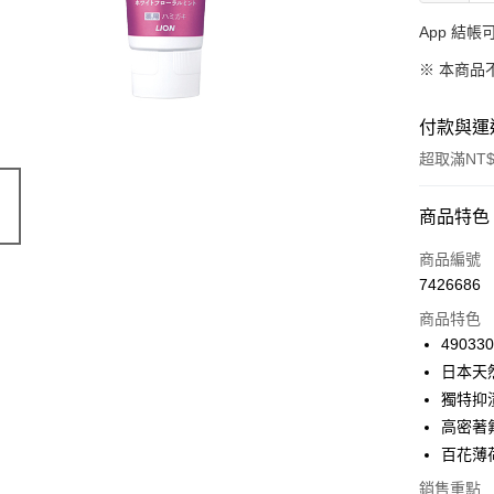
App 結
※ 本商品
付款與運
超取滿NT$
付款方式
商品特色
信用卡一
商品編號
7426686
超商取貨
商品特色
LINE Pay
49033
日本天
Apple Pay
獨特抑
街口支付
高密著
百花薄
悠遊付
銷售重點