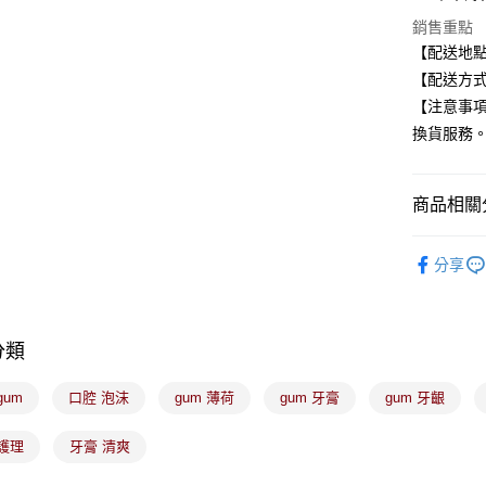
全盈+PAY
銷售重點
【配送地
大哥付你
【配送方式
相關說明
【注意事
【大哥付
ATM付款
1.本服務
換貨服務
2.付款方
流程，驗
完成交易
運送方式
商品相關分
3.實際核
4.訂單成
全家取貨
生活用品
消。如遇
分享
每筆NT$1
無法說明
【繳款方
付款後全
1.分期款
醒簡訊。
每筆NT$1
2.透過簡
分類
帳／街口支
7-11取貨
gum
口腔 泡沫
gum 薄荷
gum 牙膏
gum 牙齦
【注意事
每筆NT$1
1.本服務
用戶於交
護理
牙膏 清爽
付款後7-1
款買賣價
每筆NT$1
2.基於同