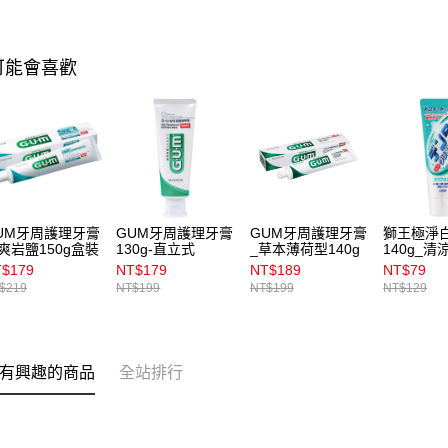
可能會喜歡
UM牙周護理牙膏
GUM牙周護理牙膏
GUM牙周護理牙膏
獅王極淨
爽岩鹽150g盒裝
130g-直立式
_草本薄荷型140g
140g_
$179
NT$179
NT$189
NT$79
$219
NT$199
NT$199
NT$129
有興趣的商品
全站排行