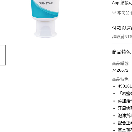
App 結
※ 本商品
付款與運
超取滿NT$
付款方式
商品特色
信用卡一
商品編號
7426672
超商取貨
商品特色
LINE Pay
49016
「岩鹽
Apple Pay
添加維
街口支付
牙周病
泡沫質
悠遊付
配合正
Google Pa
草本薄