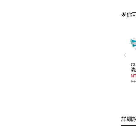
🌟你
G
清
NT
NT
詳細