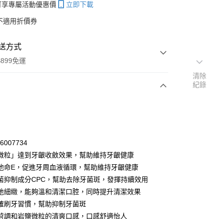
帳可享專屬活動優惠價
立即下載
不適用折價券
送方式
899免運
清除
紀錄
次付款
付款
16007734
微粒」達到牙齦收斂效果，幫助維持牙齦健康
他命E，促進牙周血液循環，幫助維持牙齦健康
菌抑制成分CPC，幫助去除牙菌斑，發揮持續效用
地細緻，能夠溫和清潔口腔，同時提升清潔效果
確刷牙習慣，幫助抑制牙菌斑
y
荷調和岩鹽微粒的清爽口感，口感舒適怡人