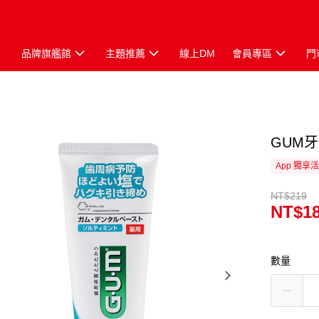
品牌旗艦館
主題推薦
線上DM
會員專區
門
GUM
App 獨享
NT$219
NT$1
數量