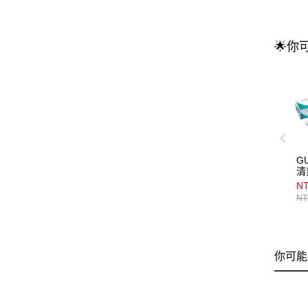
🌟你
G
清
NT
NT
你可能