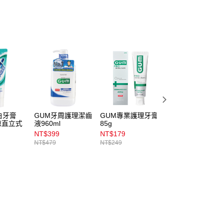
白牙膏
GUM牙周護理潔齒
GUM專業護理牙膏
高露潔全效牙膏專
清涼直立式
液960ml
85g
業淨白150g
NT$399
NT$179
NT$119
NT$479
NT$249
NT$139