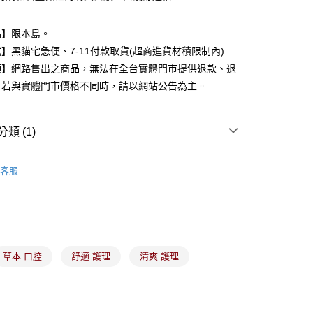
點】限本島。
分期
】黑貓宅急便、7-11付款取貨(超商進貨材積限制內)
項】網路售出之商品，無法在全台實體門市提供退款、退
你分期使用說明】
由台灣大哥大提供，台灣大哥大用戶可立即使用無須另外申請。
。若與實體門市價格不同時，請以網站公告為主。
式選擇「大哥付你分期」，訂單成立後會自動跳轉到大哥付的交易
證手機門號後，選擇欲分期的期數、繳款截止日，確認付款後即
。
類 (1)
准額度、可分期數及費用金額請依後續交易確認頁面所載為準。
立30分鐘內，如未前往確認交易或遇審核未通過，訂單將自動取
付款
口腔用品
「轉專審核」未通過狀況，表示未達大哥付你分期系統評分，恕
客服
00，滿NT$899(含以上)免運費
評估內容。
式說明】
家取貨
項不併入電信帳單，「大哥付你分期」於每月結算日後寄送繳費提
00，滿NT$899(含以上)免運費
訊連結打開帳單後，可選擇「超商條碼／台灣大直營門市／銀行轉
付／iPASS MONEY」等通路繳費。
付款
草本 口腔
舒適 護理
清爽 護理
項】
00，滿NT$899(含以上)免運費
係由「台灣大哥大股份有限公司」（以下簡稱本公司）所提供，讓
易時，得透過本服務購買商品或服務，並由商店將買賣／分期付
1取貨
金債權讓與本公司後，依約使用本公司帳單繳交帳款。
00，滿NT$899(含以上)免運費
意付款使用「大哥付你分期」之契約關係目的，商店將以您的個人