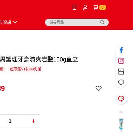
0
市資訊
牙周護理牙膏清爽岩鹽150g直立
活動
超取滿NT$899免運
89