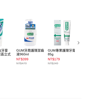
含姓名、電話或地址）提供予台灣大哥大進項蒐集、處理及利
公司與您本人進行分期帳單所需資料之確認、核對及更正。
戶服務條款，請詳閱以下連結：
https://oppay.tw/userRule
00，滿NT$899(含以上)免運費
00，滿NT$3,000(含以上)免運費
市自取
00，滿NT$399(含以上)免運費
白牙膏
GUM牙周護理潔齒
GUM專業護理牙膏
高露潔全效牙膏專
清涼直立式
液960ml
85g
業淨白150g
NT$399
NT$179
NT$119
NT$479
NT$249
NT$139