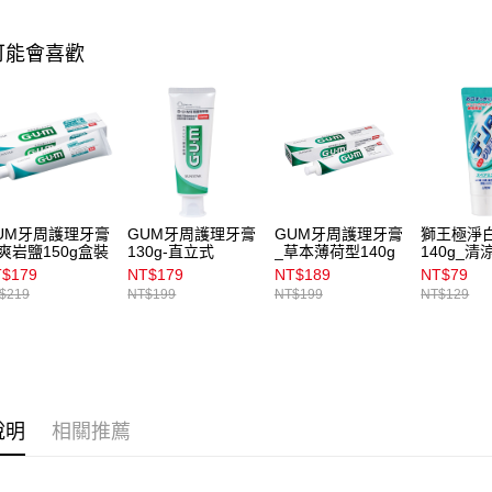
資料（包
宅配
用，由本
可能會喜歡
3.完整用
每筆NT$1
宅配(離島)
每筆NT$3
付款後門
每筆NT$1
UM牙周護理牙膏
GUM牙周護理牙膏
GUM牙周護理牙膏
獅王極淨
爽岩鹽150g盒裝
130g-直立式
_草本薄荷型140g
140g_
$179
NT$179
NT$189
NT$79
$219
NT$199
NT$199
NT$129
說明
相關推薦