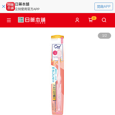
日藥本舖
開啟APP
立刻使用官方APP
0
1
/
2