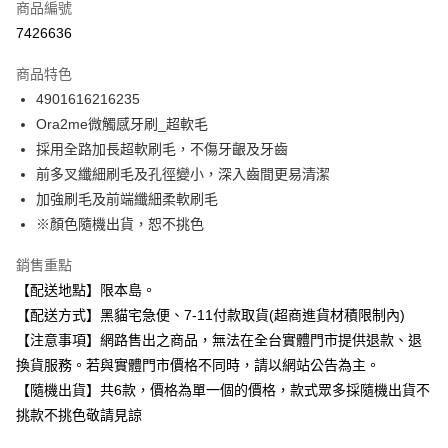
商品編號
超商取貨付款
7426636
LINE Pay
商品特色
Apple Pay
4901616216235
Ora2me微觸感牙刷_超軟毛
街口支付
採用全路加長超軟刷毛，不傷牙齦及牙齒
悠遊付
前多叉纖細刷毛及孔徑變小，深入齒間更易清潔
加強刷毛及前端纖細柔軟刷毛
Google Pay
※顏色隨機出貨，恕不挑色
全盈+PAY
銷售重點
大哥付你分期
【配送地點】限本島。
相關說明
【配送方式】黑貓宅急便、7-11付款取貨(超商進貨材積限制內)
【大哥付你分期使用說明】
【注意事項】網路售出之商品，無法在全台實體門市提供退款、退
ATM付款
1.本服務由台灣大哥大提供，台灣大哥大用戶可立即使用無須另外申請。
2.付款方式選擇「大哥付你分期」，訂單成立後會自動跳轉到大哥付的交易
換貨服務。若與實體門市價格不同時，請以網站公告為主。
流程，驗證手機門號後，選擇欲分期的期數、繳款截止日，確認付款後即完
【隨機出貨】共6款，價格為單一個的價格，款式眾多採隨機出貨不
運送方式
成交易。
挑款不挑色敬請見諒
3.實際核准額度、可分期數及費用金額請依後續交易確認頁面所載為準。
全家取貨付款
4.訂單成立30分鐘內，如未前往確認交易或遇審核未通過，訂單將自動取