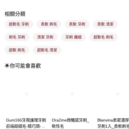
每筆NT$100，滿NT$899(含以上)免運費
消。如遇「轉專審核」未通過狀況，表示未達大哥付你分期系統評分，恕無
法說明評估內容。
付款後全家取貨
【繳款方式說明】
相關分類
1.分期款項不併入電信帳單，「大哥付你分期」於每月結算日後寄送繳費提
每筆NT$100，滿NT$899(含以上)免運費
醒簡訊。
超軟毛 牙刷
柔軟 刷毛
柔軟 牙刷
柔軟 清潔
2.透過簡訊連結打開帳單後，可選擇「超商條碼／台灣大直營門市／銀行轉
7-11取貨付款
帳／街口支付／iPASS MONEY」等通路繳費。
刷毛 牙刷
清潔 牙刷
牙刷 纖細
超軟毛 刷毛
每筆NT$100，滿NT$899(含以上)免運費
【注意事項】
付款後7-11取貨
1.本服務係由「台灣大哥大股份有限公司」（以下簡稱本公司）所提供，讓
超軟 刷毛
超軟毛 清潔
用戶於交易時，得透過本服務購買商品或服務，並由商店將買賣／分期付款
每筆NT$100，滿NT$899(含以上)免運費
買賣價金債權讓與本公司後，依約使用本公司帳單繳交帳款。
2.基於同意付款使用「大哥付你分期」之契約關係目的，商店將以您的個人
🌟你可能會喜歡
宅配
資料（包含姓名、電話或地址）提供予台灣大哥大進項蒐集、處理及利用，
由本公司與您本人進行分期帳單所需資料之確認、核對及更正。
每筆NT$100，滿NT$899(含以上)免運費
3.完整用戶服務條款，請詳閱以下連結：
https://oppay.tw/userRule
宅配(離島)
每筆NT$300，滿NT$3,000(含以上)免運費
付款後門市自取
每筆NT$100，滿NT$399(含以上)免運費
Gum166牙周護理牙刷
Ora2me微觸感牙刷_
Blanvina柔密濃
前端超細毛-精巧頭-超
軟性毛
牙刷1入_柔軟刷