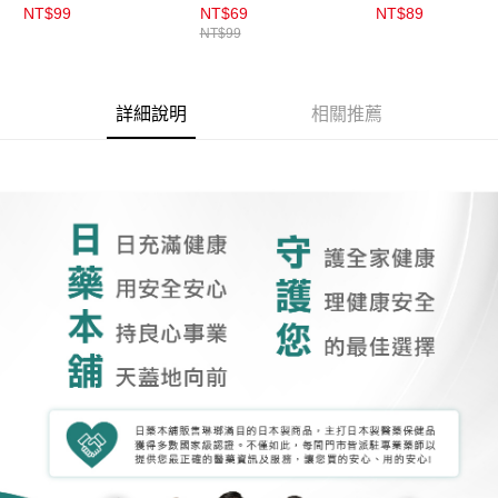
軟毛1入
NT$99
NT$69
NT$89
NT$99
詳細說明
相關推薦