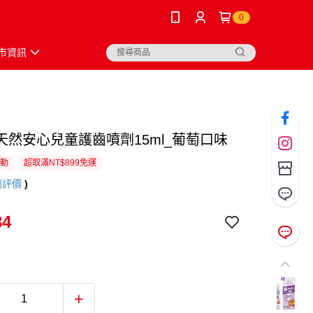
0
市資訊
天然安心兒童護齒噴劑15ml_葡萄口味
活動
超取滿NT$899免運
則評價
)
34