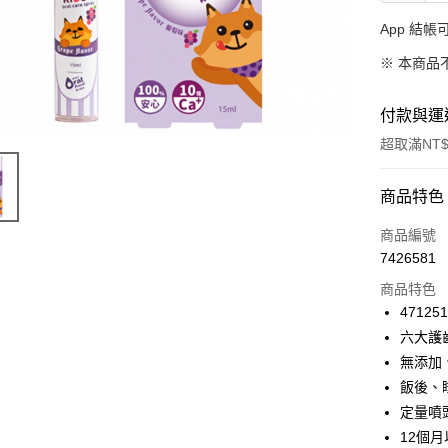
App 結
※ 本商品
付款與運
超取滿NT$
付款方式
商品特色
信用卡一
商品編號
7426581
超商取貨
商品特色
LINE Pay
471251
六大護
Apple Pay
無添加、
街口支付
飯後、
定量噴
悠遊付
12個