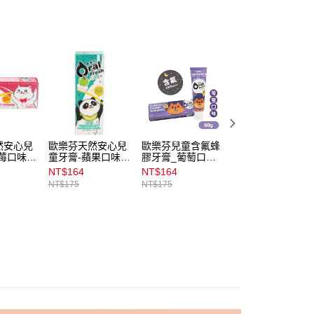
00，滿NT$899(含以上)免運費
意付款使用「大哥付你分期」之契約關係目的，商店將以您的個人
含姓名、電話或地址）提供予台灣大哥大進項蒐集、處理及利
公司與您本人進行分期帳單所需資料之確認、核對及更正。
戶服務條款，請詳閱以下連結：
https://oppay.tw/userRule
00，滿NT$899(含以上)免運費
00，滿NT$3,000(含以上)免運費
市自取
00，滿NT$399(含以上)免運費
然安心兒
歐樂芬天然安心兒
歐樂芬兒童含氟蜂
歐樂芬天然口腔保
莓口味
童牙膏-蘋果口味
膠牙膏_葡萄口味
健液300ml
60g
60g
NT$164
NT$164
NT$369
NT$175
NT$175
NT$380