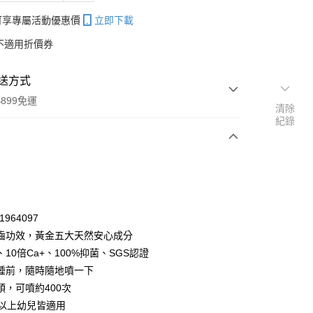
帳可享專屬活動優惠價
立即下載
不適用折價券
送方式
899免運
清除
紀錄
次付款
付款
1964097
齒功效，黃金五大天然安心成分
10倍Ca+、100%抑菌、SGS認證
睡前，隨時隨地噴一下
頭，可噴約400次
月以上幼兒皆適用