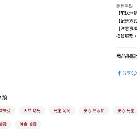
Google Pa
銷售重點
全盈+PAY
【配送地
【配送方式
大哥付你
【注意事
相關說明
換貨服務
【大哥付
ATM付款
1.本服務
2.付款方
流程，驗
商品相關分
完成交易
運送方式
3.實際核
生活用品
4.訂單成
分享
全家取貨
消。如遇
每筆NT$1
無法說明
【繳款方
付款後全
1.分期款
分類
醒簡訊。
每筆NT$1
2.透過簡
帳／街口支
 歐樂芬
天然 幼兒
兒童 葡萄
安心 無添加
安心 兒童
7-11取貨
【注意事
每筆NT$1
噴霧
護齒 噴霧
1.本服務
用戶於交
付款後7-1
款買賣價