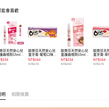
每筆NT$1
2.基於同
資料（包
可能會喜歡
宅配
用，由本
3.完整用
每筆NT$1
宅配(離島)
每筆NT$3
付款後門
每筆NT$1
樂芬天然安心兒
歐樂芬天然安心兒
歐樂芬天然安心兒
歐樂芬天
護齒噴劑15ml_
童牙膏-葡萄口味
童護齒噴劑15ml_
童牙膏-草
莓口味
60g
水蜜桃味
60g
$234
NT$164
NT$234
NT$164
$250
NT$175
NT$250
NT$175
說明
相關推薦