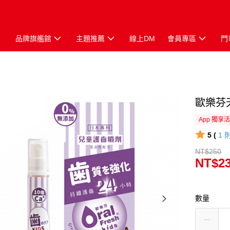
品牌旗艦館
主題推薦
線上DM
會員專區
門
歐樂芬
App 獨享
5 (
1
NT$250
NT$2
數量