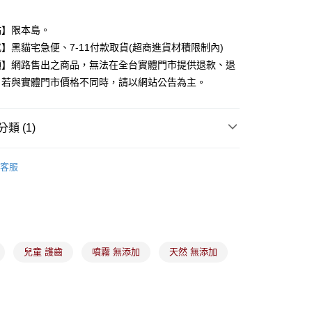
y
點】限本島。
】黑貓宅急便、7-11付款取貨(超商進貨材積限制內)
分期
項】網路售出之商品，無法在全台實體門市提供退款、退
。若與實體門市價格不同時，請以網站公告為主。
你分期使用說明】
由台灣大哥大提供，台灣大哥大用戶可立即使用無須另外申請。
式選擇「大哥付你分期」，訂單成立後會自動跳轉到大哥付的交易
證手機門號後，選擇欲分期的期數、繳款截止日，確認付款後即
類 (1)
。
准額度、可分期數及費用金額請依後續交易確認頁面所載為準。
口腔用品
立30分鐘內，如未前往確認交易或遇審核未通過，訂單將自動取
客服
付款
「轉專審核」未通過狀況，表示未達大哥付你分期系統評分，恕
00，滿NT$899(含以上)免運費
評估內容。
式說明】
家取貨
項不併入電信帳單，「大哥付你分期」於每月結算日後寄送繳費提
00，滿NT$899(含以上)免運費
訊連結打開帳單後，可選擇「超商條碼／台灣大直營門市／銀行轉
付／iPASS MONEY」等通路繳費。
兒童 護齒
噴霧 無添加
天然 無添加
付款
項】
00，滿NT$899(含以上)免運費
係由「台灣大哥大股份有限公司」（以下簡稱本公司）所提供，讓
易時，得透過本服務購買商品或服務，並由商店將買賣／分期付
1取貨
金債權讓與本公司後，依約使用本公司帳單繳交帳款。