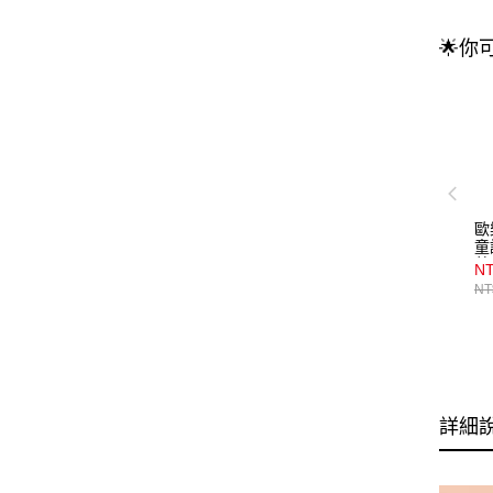
🌟你
歐
童
草
NT
NT
詳細