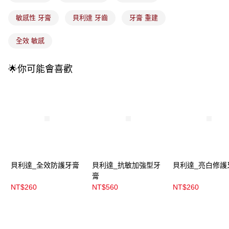
法說明評估內容。
付款後全家取貨
【繳款方式說明】
敏感性 牙膏
貝利達 牙齒
牙膏 重建
1.分期款項不併入電信帳單，「大哥付你分期」於每月結算日後寄送繳費提
每筆NT$100，滿NT$899(含以上)免運費
醒簡訊。
全效 敏感
2.透過簡訊連結打開帳單後，可選擇「超商條碼／台灣大直營門市／銀行轉
7-11取貨付款
帳／街口支付／iPASS MONEY」等通路繳費。
每筆NT$100，滿NT$899(含以上)免運費
🌟你可能會喜歡
【注意事項】
付款後7-11取貨
1.本服務係由「台灣大哥大股份有限公司」（以下簡稱本公司）所提供，讓
用戶於交易時，得透過本服務購買商品或服務，並由商店將買賣／分期付款
每筆NT$100，滿NT$899(含以上)免運費
買賣價金債權讓與本公司後，依約使用本公司帳單繳交帳款。
2.基於同意付款使用「大哥付你分期」之契約關係目的，商店將以您的個人
宅配
資料（包含姓名、電話或地址）提供予台灣大哥大進項蒐集、處理及利用，
由本公司與您本人進行分期帳單所需資料之確認、核對及更正。
每筆NT$100，滿NT$899(含以上)免運費
3.完整用戶服務條款，請詳閱以下連結：
https://oppay.tw/userRule
宅配(離島)
每筆NT$300，滿NT$3,000(含以上)免運費
貝利達_全效防護牙膏
貝利達_抗敏加強型牙
貝利達_亮白修護
膏
付款後門市自取
NT$260
NT$560
NT$260
每筆NT$100，滿NT$399(含以上)免運費