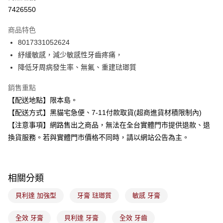
超商取貨付款
7426550
LINE Pay
商品特色
Apple Pay
8017331052624
紓緩敏感，減少敏感性牙齒疼痛，
街口支付
降低牙周病發生率、無氟、重建琺瑯質
悠遊付
銷售重點
Google Pay
【配送地點】限本島。
【配送方式】黑貓宅急便、7-11付款取貨(超商進貨材積限制內)
全盈+PAY
【注意事項】網路售出之商品，無法在全台實體門市提供退款、退
大哥付你分期
換貨服務。若與實體門市價格不同時，請以網站公告為主。
相關說明
【大哥付你分期使用說明】
ATM付款
1.本服務由台灣大哥大提供，台灣大哥大用戶可立即使用無須另外申請。
2.付款方式選擇「大哥付你分期」，訂單成立後會自動跳轉到大哥付的交易
相關分類
流程，驗證手機門號後，選擇欲分期的期數、繳款截止日，確認付款後即完
運送方式
成交易。
貝利達 加強型
牙膏 琺瑯質
敏感 牙膏
3.實際核准額度、可分期數及費用金額請依後續交易確認頁面所載為準。
全家取貨付款
4.訂單成立30分鐘內，如未前往確認交易或遇審核未通過，訂單將自動取
每筆NT$100，滿NT$899(含以上)免運費
全效 牙膏
貝利達 牙膏
全效 牙齒
消。如遇「轉專審核」未通過狀況，表示未達大哥付你分期系統評分，恕無