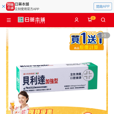
日藥本舖
開啟APP
立刻使用官方APP
0
1
/
1