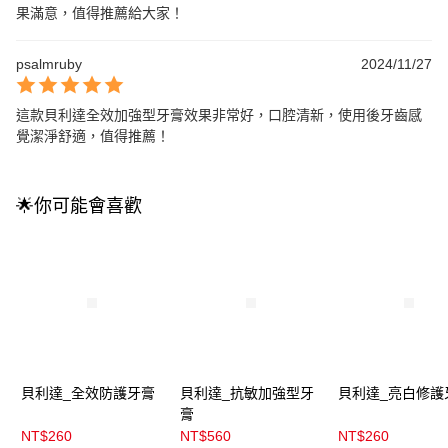
果滿意，值得推薦給大家！
psalmruby
2024/11/27
這款貝利達全效加強型牙膏效果非常好，口腔清新，使用後牙齒感
覺潔淨舒適，值得推薦！
🌟你可能會喜歡
貝利達_全效防護牙膏
貝利達_抗敏加強型牙
貝利達_亮白修護
膏
NT$260
NT$560
NT$260