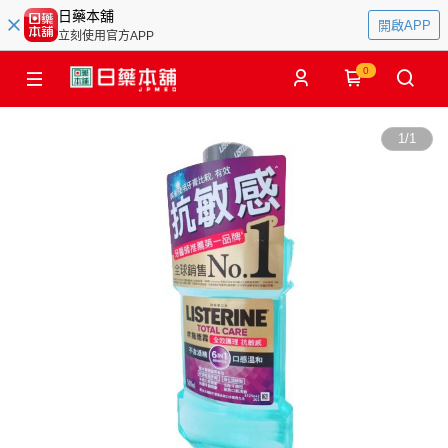
日藥本舖
開啟APP
立刻使用官方APP
0
1
/
1