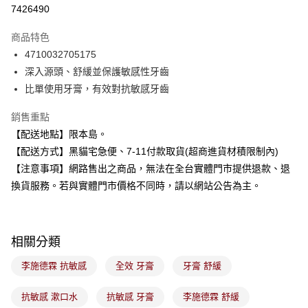
超商取貨付款
7426490
LINE Pay
商品特色
Apple Pay
4710032705175
深入源頭、舒緩並保護敏感性牙齒
街口支付
比單使用牙膏，有效對抗敏感牙齒
悠遊付
銷售重點
Google Pay
【配送地點】限本島。
【配送方式】黑貓宅急便、7-11付款取貨(超商進貨材積限制內)
全盈+PAY
【注意事項】網路售出之商品，無法在全台實體門市提供退款、退
大哥付你分期
換貨服務。若與實體門市價格不同時，請以網站公告為主。
相關說明
【大哥付你分期使用說明】
ATM付款
1.本服務由台灣大哥大提供，台灣大哥大用戶可立即使用無須另外申請。
2.付款方式選擇「大哥付你分期」，訂單成立後會自動跳轉到大哥付的交易
相關分類
流程，驗證手機門號後，選擇欲分期的期數、繳款截止日，確認付款後即完
運送方式
成交易。
李施德霖 抗敏感
全效 牙膏
牙膏 舒緩
3.實際核准額度、可分期數及費用金額請依後續交易確認頁面所載為準。
全家取貨付款
4.訂單成立30分鐘內，如未前往確認交易或遇審核未通過，訂單將自動取
每筆NT$100，滿NT$899(含以上)免運費
抗敏感 漱口水
抗敏感 牙膏
李施德霖 舒緩
消。如遇「轉專審核」未通過狀況，表示未達大哥付你分期系統評分，恕無