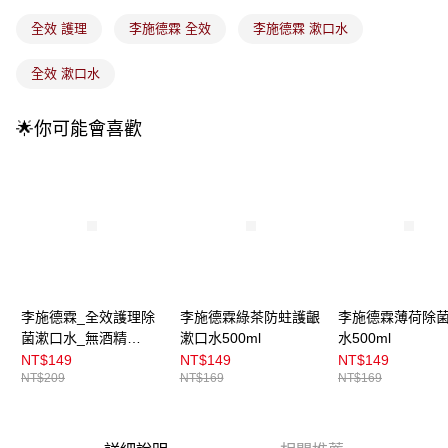
法說明評估內容。
付款後全家取貨
【繳款方式說明】
全效 護理
李施德霖 全效
李施德霖 漱口水
1.分期款項不併入電信帳單，「大哥付你分期」於每月結算日後寄送繳費提
每筆NT$100，滿NT$899(含以上)免運費
醒簡訊。
全效 漱口水
2.透過簡訊連結打開帳單後，可選擇「超商條碼／台灣大直營門市／銀行轉
7-11取貨付款
帳／街口支付／iPASS MONEY」等通路繳費。
每筆NT$100，滿NT$899(含以上)免運費
🌟你可能會喜歡
【注意事項】
付款後7-11取貨
1.本服務係由「台灣大哥大股份有限公司」（以下簡稱本公司）所提供，讓
用戶於交易時，得透過本服務購買商品或服務，並由商店將買賣／分期付款
每筆NT$100，滿NT$899(含以上)免運費
買賣價金債權讓與本公司後，依約使用本公司帳單繳交帳款。
2.基於同意付款使用「大哥付你分期」之契約關係目的，商店將以您的個人
宅配
資料（包含姓名、電話或地址）提供予台灣大哥大進項蒐集、處理及利用，
由本公司與您本人進行分期帳單所需資料之確認、核對及更正。
每筆NT$100，滿NT$899(含以上)免運費
3.完整用戶服務條款，請詳閱以下連結：
https://oppay.tw/userRule
宅配(離島)
每筆NT$300，滿NT$3,000(含以上)免運費
李施德霖_全效護理除
李施德霖綠茶防蛀護齦
李施德霖薄荷除
菌漱口水_無酒精
漱口水500ml
水500ml
付款後門市自取
500ml
NT$149
NT$149
NT$149
每筆NT$100，滿NT$399(含以上)免運費
NT$209
NT$169
NT$169