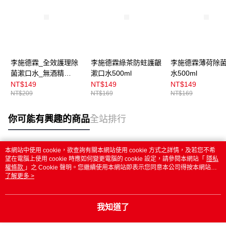
李施德霖_全效護理除
李施德霖綠茶防蛀護齦
李施德霖薄荷除
菌漱口水_無酒精
漱口水500ml
水500ml
500ml
NT$149
NT$149
NT$149
NT$209
NT$169
NT$169
你可能有興趣的商品
全站排行
本網站中使用 cookie，欲查詢有關本網站使用 cookie 方式之詳情，及若您不希
熱門標籤
望在電腦上使用 cookie 時應如何變更電腦的 cookie 設定，請參閱本網站「
隱私
權條款
」之 Cookie 聲明。您繼續使用本網站即表示您同意本公司得按本網站使
用條款之 Cookie 聲明使用 cookie。
了解更多 >
我知道了