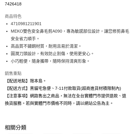
超商取貨付款
7426418
LINE Pay
商品特色
Apple Pay
4710981211901
MEKO雙色安全鼻毛剪A090，專為敏感部位設計，讓您修剪鼻毛
街口支付
安全省力順手。
悠遊付
高品質不鏽鋼材質，耐用且易於清潔。
圓潤刀頭設計，有效防止割傷，使用更安心。
Google Pay
小巧輕便，隨身攜帶，隨時保持清爽形象。
全盈+PAY
銷售重點
大哥付你分期
【配送地點】限本島。
相關說明
【配送方式】黑貓宅急便、7-11付款取貨(超商進貨材積限制內)
【大哥付你分期使用說明】
【注意事項】網路售出之商品，無法在全台實體門市提供退款、退
ATM付款
1.本服務由台灣大哥大提供，台灣大哥大用戶可立即使用無須另外申請。
2.付款方式選擇「大哥付你分期」，訂單成立後會自動跳轉到大哥付的交易
換貨服務。若與實體門市價格不同時，請以網站公告為主。
流程，驗證手機門號後，選擇欲分期的期數、繳款截止日，確認付款後即完
運送方式
成交易。
3.實際核准額度、可分期數及費用金額請依後續交易確認頁面所載為準。
全家取貨付款
4.訂單成立30分鐘內，如未前往確認交易或遇審核未通過，訂單將自動取
相關分類
每筆NT$100，滿NT$899(含以上)免運費
消。如遇「轉專審核」未通過狀況，表示未達大哥付你分期系統評分，恕無