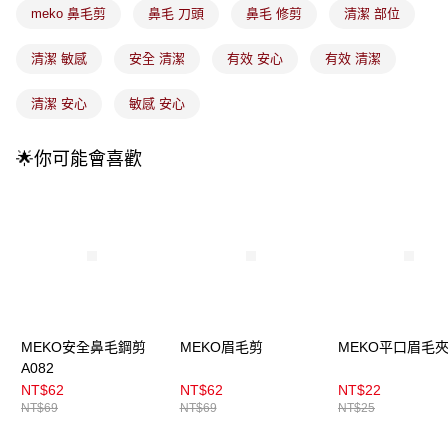
法說明評估內容。
meko 鼻毛剪
鼻毛 刀頭
鼻毛 修剪
清潔 部位
付款後全家取貨
【繳款方式說明】
1.分期款項不併入電信帳單，「大哥付你分期」於每月結算日後寄送繳費提
每筆NT$100，滿NT$899(含以上)免運費
醒簡訊。
清潔 敏感
安全 清潔
有效 安心
有效 清潔
2.透過簡訊連結打開帳單後，可選擇「超商條碼／台灣大直營門市／銀行轉
7-11取貨付款
帳／街口支付／iPASS MONEY」等通路繳費。
清潔 安心
敏感 安心
每筆NT$100，滿NT$899(含以上)免運費
【注意事項】
付款後7-11取貨
1.本服務係由「台灣大哥大股份有限公司」（以下簡稱本公司）所提供，讓
🌟你可能會喜歡
用戶於交易時，得透過本服務購買商品或服務，並由商店將買賣／分期付款
每筆NT$100，滿NT$899(含以上)免運費
買賣價金債權讓與本公司後，依約使用本公司帳單繳交帳款。
2.基於同意付款使用「大哥付你分期」之契約關係目的，商店將以您的個人
宅配
資料（包含姓名、電話或地址）提供予台灣大哥大進項蒐集、處理及利用，
由本公司與您本人進行分期帳單所需資料之確認、核對及更正。
每筆NT$100，滿NT$899(含以上)免運費
3.完整用戶服務條款，請詳閱以下連結：
https://oppay.tw/userRule
宅配(離島)
每筆NT$300，滿NT$3,000(含以上)免運費
付款後門市自取
MEKO安全鼻毛鋼剪
MEKO眉毛剪
MEKO平口眉毛
每筆NT$100，滿NT$399(含以上)免運費
A082
NT$62
NT$62
NT$22
NT$69
NT$69
NT$25