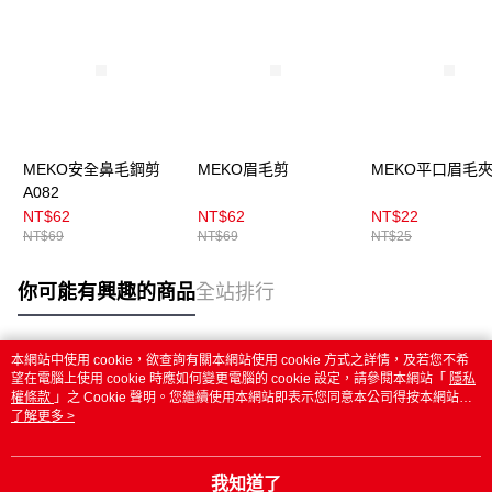
MEKO安全鼻毛鋼剪
MEKO眉毛剪
MEKO平口眉毛
A082
NT$62
NT$62
NT$22
NT$69
NT$69
NT$25
你可能有興趣的商品
全站排行
本網站中使用 cookie，欲查詢有關本網站使用 cookie 方式之詳情，及若您不希
熱門標籤
望在電腦上使用 cookie 時應如何變更電腦的 cookie 設定，請參閱本網站「
隱私
權條款
」之 Cookie 聲明。您繼續使用本網站即表示您同意本公司得按本網站使
用條款之 Cookie 聲明使用 cookie。
了解更多 >
我知道了