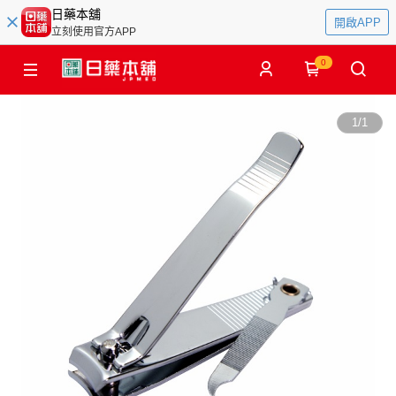
日藥本舖
開啟APP
立刻使用官方APP
0
1
/
1