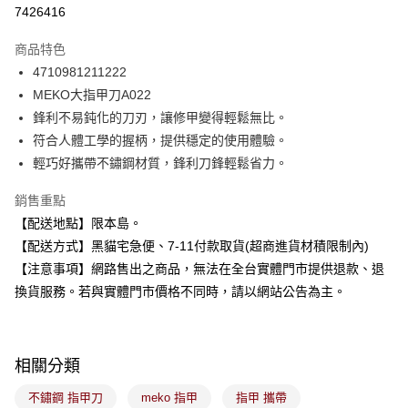
超商取貨付款
7426416
LINE Pay
商品特色
Apple Pay
4710981211222
MEKO大指甲刀A022
街口支付
鋒利不易鈍化的刀刃，讓修甲變得輕鬆無比。
悠遊付
符合人體工學的握柄，提供穩定的使用體驗。
輕巧好攜帶不鏽鋼材質，鋒利刀鋒輕鬆省力。
Google Pay
銷售重點
全盈+PAY
【配送地點】限本島。
大哥付你分期
【配送方式】黑貓宅急便、7-11付款取貨(超商進貨材積限制內)
相關說明
【注意事項】網路售出之商品，無法在全台實體門市提供退款、退
【大哥付你分期使用說明】
換貨服務。若與實體門市價格不同時，請以網站公告為主。
ATM付款
1.本服務由台灣大哥大提供，台灣大哥大用戶可立即使用無須另外申請。
2.付款方式選擇「大哥付你分期」，訂單成立後會自動跳轉到大哥付的交易
流程，驗證手機門號後，選擇欲分期的期數、繳款截止日，確認付款後即完
運送方式
成交易。
3.實際核准額度、可分期數及費用金額請依後續交易確認頁面所載為準。
相關分類
全家取貨付款
4.訂單成立30分鐘內，如未前往確認交易或遇審核未通過，訂單將自動取
每筆NT$100，滿NT$899(含以上)免運費
消。如遇「轉專審核」未通過狀況，表示未達大哥付你分期系統評分，恕無
不鏽鋼 指甲刀
meko 指甲
指甲 攜帶