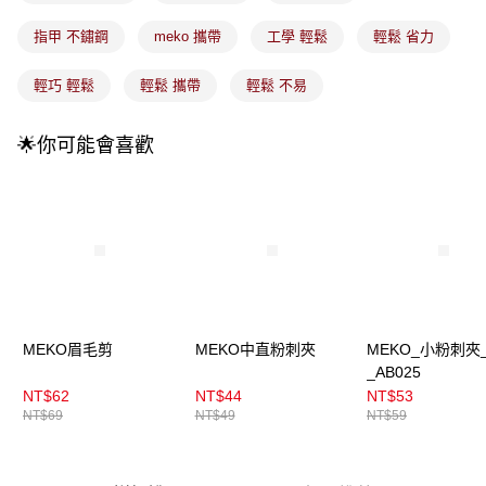
法說明評估內容。
付款後全家取貨
【繳款方式說明】
指甲 不鏽鋼
meko 攜帶
工學 輕鬆
輕鬆 省力
1.分期款項不併入電信帳單，「大哥付你分期」於每月結算日後寄送繳費提
每筆NT$100，滿NT$899(含以上)免運費
醒簡訊。
2.透過簡訊連結打開帳單後，可選擇「超商條碼／台灣大直營門市／銀行轉
輕巧 輕鬆
輕鬆 攜帶
輕鬆 不易
7-11取貨付款
帳／街口支付／iPASS MONEY」等通路繳費。
每筆NT$100，滿NT$899(含以上)免運費
【注意事項】
🌟你可能會喜歡
付款後7-11取貨
1.本服務係由「台灣大哥大股份有限公司」（以下簡稱本公司）所提供，讓
用戶於交易時，得透過本服務購買商品或服務，並由商店將買賣／分期付款
每筆NT$100，滿NT$899(含以上)免運費
買賣價金債權讓與本公司後，依約使用本公司帳單繳交帳款。
2.基於同意付款使用「大哥付你分期」之契約關係目的，商店將以您的個人
宅配
資料（包含姓名、電話或地址）提供予台灣大哥大進項蒐集、處理及利用，
由本公司與您本人進行分期帳單所需資料之確認、核對及更正。
每筆NT$100，滿NT$899(含以上)免運費
3.完整用戶服務條款，請詳閱以下連結：
https://oppay.tw/userRule
宅配(離島)
每筆NT$300，滿NT$3,000(含以上)免運費
MEKO眉毛剪
MEKO中直粉刺夾
MEKO_小粉刺夾
付款後門市自取
_AB025
NT$62
NT$44
NT$53
每筆NT$100，滿NT$399(含以上)免運費
NT$69
NT$49
NT$59