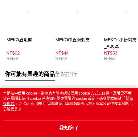
MEKO眉毛剪
MEKO中直粉刺夾
MEKO_小粉刺夾
_AB025
NT$62
NT$44
NT$53
NT$69
NT$49
NT$59
你可能有興趣的商品
全站排行
本網站中使用 cookie，欲查詢有關本網站使用 cookie 方式之詳情，及若您不希
熱門標籤
望在電腦上使用 cookie 時應如何變更電腦的 cookie 設定，請參閱本網站「
隱私
權條款
」之 Cookie 聲明。您繼續使用本網站即表示您同意本公司得按本網站使
用條款之 Cookie 聲明使用 cookie。
了解更多 >
我知道了