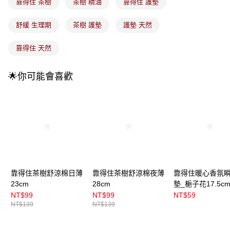
每筆NT$100，滿NT$899(含以上)免運費
靠得住 茶樹
茶樹 精油
靠得住 護墊
消。如遇「轉專審核」未通過狀況，表示未達大哥付你分期系統評分，恕無
法說明評估內容。
付款後全家取貨
【繳款方式說明】
舒緩 生理期
茶樹 護墊
護墊 天然
1.分期款項不併入電信帳單，「大哥付你分期」於每月結算日後寄送繳費提
每筆NT$100，滿NT$899(含以上)免運費
醒簡訊。
靠得住 天然
2.透過簡訊連結打開帳單後，可選擇「超商條碼／台灣大直營門市／銀行轉
7-11取貨付款
帳／街口支付／iPASS MONEY」等通路繳費。
每筆NT$100，滿NT$899(含以上)免運費
🌟你可能會喜歡
【注意事項】
付款後7-11取貨
1.本服務係由「台灣大哥大股份有限公司」（以下簡稱本公司）所提供，讓
用戶於交易時，得透過本服務購買商品或服務，並由商店將買賣／分期付款
每筆NT$100，滿NT$899(含以上)免運費
買賣價金債權讓與本公司後，依約使用本公司帳單繳交帳款。
2.基於同意付款使用「大哥付你分期」之契約關係目的，商店將以您的個人
宅配
資料（包含姓名、電話或地址）提供予台灣大哥大進項蒐集、處理及利用，
由本公司與您本人進行分期帳單所需資料之確認、核對及更正。
每筆NT$100，滿NT$899(含以上)免運費
3.完整用戶服務條款，請詳閱以下連結：
https://oppay.tw/userRule
宅配(離島)
每筆NT$300，滿NT$3,000(含以上)免運費
靠得住茶樹舒涼棉日薄
靠得住茶樹舒涼棉夜薄
靠得住暖心香氛
23cm
28cm
墊_梔子花17.5c
付款後門市自取
NT$99
NT$99
NT$59
每筆NT$100，滿NT$399(含以上)免運費
NT$139
NT$139