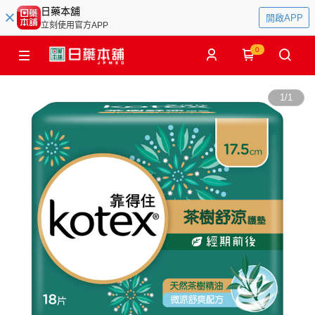
日藥本舖
開啟APP
立刻使用官方APP
0
1
/
1