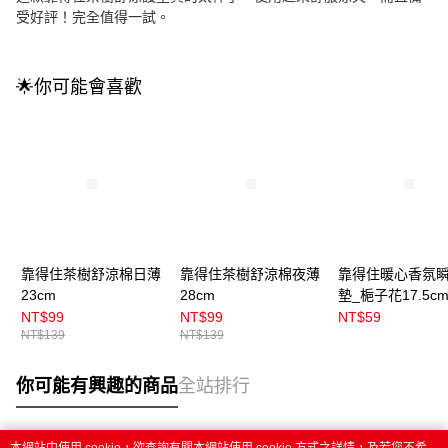
受好評！完全值得一試。
🌟你可能會喜歡
靠得住茶樹舒涼棉日薄
靠得住茶樹舒涼棉夜薄
靠得住暖心香氛
23cm
28cm
墊_梔子花17.5c
NT$99
NT$99
NT$59
NT$139
NT$139
你可能有興趣的商品
全站排行