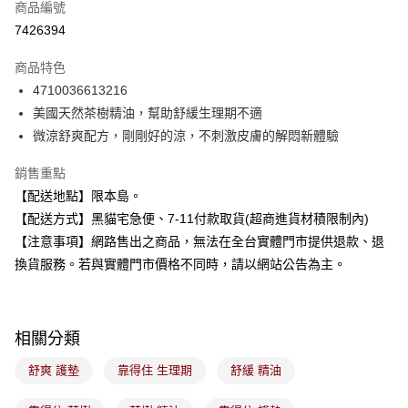
商品編號
超商取貨付款
7426394
LINE Pay
商品特色
Apple Pay
4710036613216
美國天然茶樹精油，幫助舒緩生理期不適
街口支付
微涼舒爽配方，剛剛好的涼，不刺激皮膚的解悶新體驗
悠遊付
銷售重點
Google Pay
【配送地點】限本島。
【配送方式】黑貓宅急便、7-11付款取貨(超商進貨材積限制內)
全盈+PAY
【注意事項】網路售出之商品，無法在全台實體門市提供退款、退
大哥付你分期
換貨服務。若與實體門市價格不同時，請以網站公告為主。
相關說明
【大哥付你分期使用說明】
ATM付款
1.本服務由台灣大哥大提供，台灣大哥大用戶可立即使用無須另外申請。
2.付款方式選擇「大哥付你分期」，訂單成立後會自動跳轉到大哥付的交易
相關分類
流程，驗證手機門號後，選擇欲分期的期數、繳款截止日，確認付款後即完
運送方式
成交易。
舒爽 護墊
靠得住 生理期
舒緩 精油
3.實際核准額度、可分期數及費用金額請依後續交易確認頁面所載為準。
全家取貨付款
4.訂單成立30分鐘內，如未前往確認交易或遇審核未通過，訂單將自動取