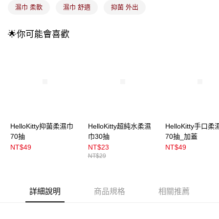
付款後全家取貨
【繳款方式說明】
濕巾 柔軟
濕巾 舒適
抑菌 外出
1.分期款項不併入電信帳單，「大哥付你分期」於每月結算日後寄送繳費提
每筆NT$100，滿NT$899(含以上)免運費
醒簡訊。
2.透過簡訊連結打開帳單後，可選擇「超商條碼／台灣大直營門市／銀行轉
🌟你可能會喜歡
7-11取貨付款
帳／街口支付／iPASS MONEY」等通路繳費。
每筆NT$100，滿NT$899(含以上)免運費
【注意事項】
付款後7-11取貨
1.本服務係由「台灣大哥大股份有限公司」（以下簡稱本公司）所提供，讓
用戶於交易時，得透過本服務購買商品或服務，並由商店將買賣／分期付款
每筆NT$100，滿NT$899(含以上)免運費
買賣價金債權讓與本公司後，依約使用本公司帳單繳交帳款。
2.基於同意付款使用「大哥付你分期」之契約關係目的，商店將以您的個人
宅配
資料（包含姓名、電話或地址）提供予台灣大哥大進項蒐集、處理及利用，
由本公司與您本人進行分期帳單所需資料之確認、核對及更正。
每筆NT$100，滿NT$899(含以上)免運費
3.完整用戶服務條款，請詳閱以下連結：
https://oppay.tw/userRule
HelloKitty抑菌柔濕巾
HelloKitty超純水柔濕
HelloKitty手口
宅配(離島)
70抽
巾30抽
70抽_加蓋
每筆NT$300，滿NT$3,000(含以上)免運費
NT$49
NT$23
NT$49
NT$29
付款後門市自取
每筆NT$100，滿NT$399(含以上)免運費
詳細說明
商品規格
相關推薦