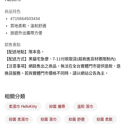
LINE Pay
商品特色
Apple Pay
4715664503434
質地柔軟，溫和舒適
街口支付
旅遊外出攜帶方便
悠遊付
銷售重點
Google Pay
【配送地點】限本島。
【配送方式】黑貓宅急便、7-11付款取貨(超商進貨材積限制內)
全盈+PAY
【注意事項】網路售出之商品，無法在全台實體門市提供退款、退
大哥付你分期
換貨服務。若與實體門市價格不同時，請以網站公告為主。
相關說明
【大哥付你分期使用說明】
ATM付款
1.本服務由台灣大哥大提供，台灣大哥大用戶可立即使用無須另外申請。
2.付款方式選擇「大哥付你分期」，訂單成立後會自動跳轉到大哥付的交易
相關分類
流程，驗證手機門號後，選擇欲分期的期數、繳款截止日，確認付款後即完
運送方式
成交易。
柔濕巾 HelloKitty
抑菌 攜帶
溫和 濕巾
3.實際核准額度、可分期數及費用金額請依後續交易確認頁面所載為準。
全家取貨付款
4.訂單成立30分鐘內，如未前往確認交易或遇審核未通過，訂單將自動取
每筆NT$100，滿NT$899(含以上)免運費
抑菌 柔濕巾
抑菌 濕巾
抑菌 舒適
抑菌 柔軟
消。如遇「轉專審核」未通過狀況，表示未達大哥付你分期系統評分，恕無
法說明評估內容。