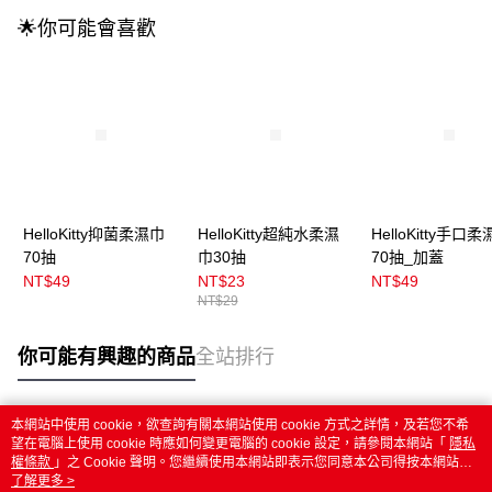
🌟你可能會喜歡
HelloKitty抑菌柔濕巾
HelloKitty超純水柔濕
HelloKitty手口
70抽
巾30抽
70抽_加蓋
NT$49
NT$23
NT$49
NT$29
你可能有興趣的商品
全站排行
本網站中使用 cookie，欲查詢有關本網站使用 cookie 方式之詳情，及若您不希
熱門標籤
望在電腦上使用 cookie 時應如何變更電腦的 cookie 設定，請參閱本網站「
隱私
權條款
」之 Cookie 聲明。您繼續使用本網站即表示您同意本公司得按本網站使
用條款之 Cookie 聲明使用 cookie。
了解更多 >