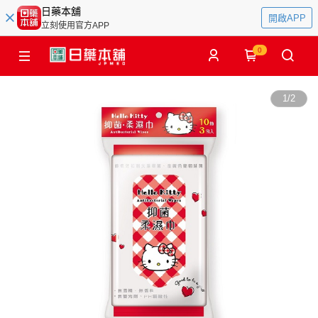
日藥本舖
開啟APP
立刻使用官方APP
0
1
/
2