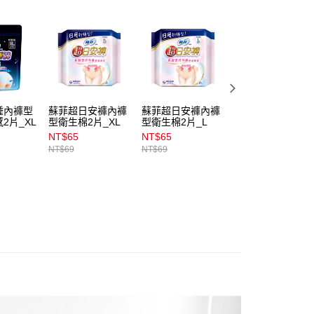
含姓名、電話或地址）提供予台灣大哥大進項蒐集、處理及利
公司與您本人進行分期帳單所需資料之確認、核對及更正。
戶服務條款，請詳閱以下連結：
https://oppay.tw/userRule
00，滿NT$899(含以上)免運費
00，滿NT$3,000(含以上)免運費
市自取
睡內褲型
蘇菲超日安褲內褲
蘇菲超日安褲內褲
蘇菲超日安褲內褲
2片_XL
型衛生棉2片_XL
型衛生棉2片_L
型衛生棉2片_M
00，滿NT$399(含以上)免運費
NT$65
NT$65
NT$65
NT$69
NT$69
NT$69