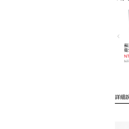
蘇
衛
N
NT
詳細