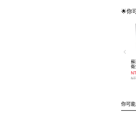
🌟你
蘇
衛
N
NT
你可能