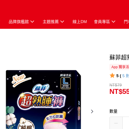
品牌旗艦館
主題推薦
線上DM
會員專區
門
蘇菲超
App 獨享
5 (
5
NT$79
NT$5
數量