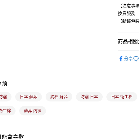
全盈+PAY
【注意事
換貨服務
大哥付你
【新舊包
相關說明
【大哥付
ATM付款
1.本服務
商品相關分
2.付款方
流程，驗
完成交易
生活用品
運送方式
3.實際核
分享
4.訂單成
全家取貨
消。如遇
每筆NT$1
無法說明
【繳款方
分類
付款後全
1.分期款
醒簡訊。
每筆NT$1
防漏
日本 蘇菲
純棉 蘇菲
防漏 日本
日本 衛生棉
2.透過簡
帳／街口支
7-11取貨
 衛生棉
蘇菲 內褲
【注意事
每筆NT$1
1.本服務
用戶於交
付款後7-1
款買賣價
每筆NT$1
可能會喜歡
2.基於同