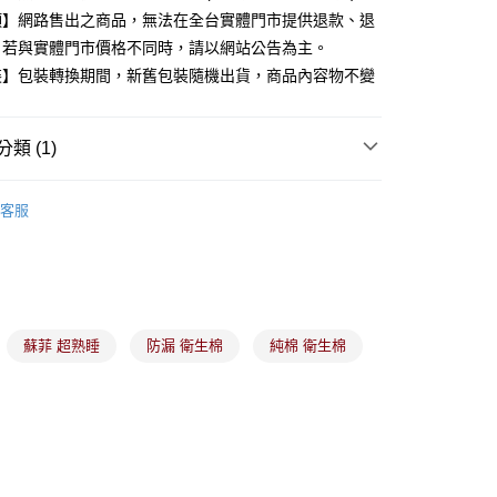
項】網路售出之商品，無法在全台實體門市提供退款、退
。若與實體門市價格不同時，請以網站公告為主。
分期
裝】包裝轉換期間，新舊包裝隨機出貨，商品內容物不變
你分期使用說明】
由台灣大哥大提供，台灣大哥大用戶可立即使用無須另外申請。
類 (1)
式選擇「大哥付你分期」，訂單成立後會自動跳轉到大哥付的交易
證手機門號後，選擇欲分期的期數、繳款截止日，確認付款後即
。
衛生用品
准額度、可分期數及費用金額請依後續交易確認頁面所載為準。
客服
立30分鐘內，如未前往確認交易或遇審核未通過，訂單將自動取
付款
「轉專審核」未通過狀況，表示未達大哥付你分期系統評分，恕
00，滿NT$899(含以上)免運費
評估內容。
式說明】
家取貨
項不併入電信帳單，「大哥付你分期」於每月結算日後寄送繳費提
00，滿NT$899(含以上)免運費
蘇菲 超熟睡
防漏 衛生棉
純棉 衛生棉
訊連結打開帳單後，可選擇「超商條碼／台灣大直營門市／銀行轉
付／iPASS MONEY」等通路繳費。
付款
項】
00，滿NT$899(含以上)免運費
係由「台灣大哥大股份有限公司」（以下簡稱本公司）所提供，讓
易時，得透過本服務購買商品或服務，並由商店將買賣／分期付
1取貨
金債權讓與本公司後，依約使用本公司帳單繳交帳款。
00，滿NT$899(含以上)免運費
意付款使用「大哥付你分期」之契約關係目的，商店將以您的個人