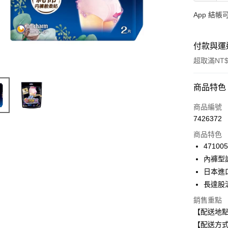
App 結
付款與運
超取滿NT$
付款方式
商品特色
信用卡一
商品編號
7426372
超商取貨
商品特色
LINE Pay
47100
內褲型
Apple Pay
日本進
街口支付
長達股
悠遊付
銷售重點
【配送地
Google Pa
【配送方式