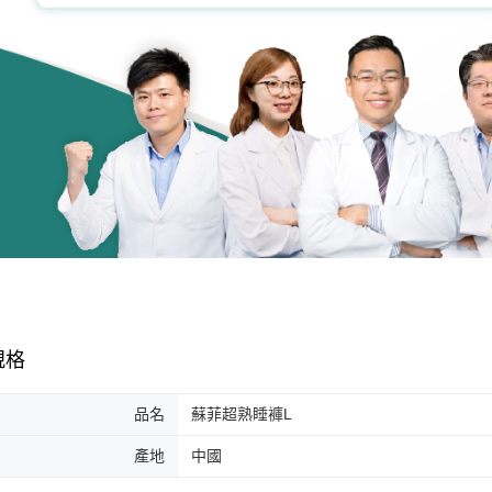
規格
品名
蘇菲超熟睡褲L
產地
中國