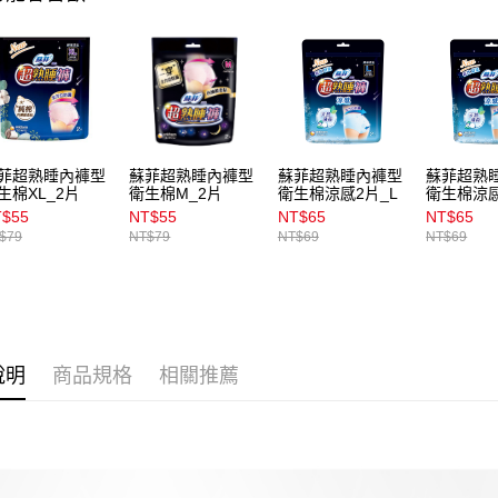
資料（包
宅配
用，由本
3.完整用
每筆NT$1
宅配(離島)
每筆NT$3
付款後門
菲超熟睡內褲型
蘇菲超熟睡內褲型
蘇菲超熟睡內褲型
蘇菲超熟
生棉XL_2片
衛生棉M_2片
衛生棉涼感2片_L
衛生棉涼感
每筆NT$1
T$55
NT$55
NT$65
NT$65
$79
NT$79
NT$69
NT$69
說明
商品規格
相關推薦