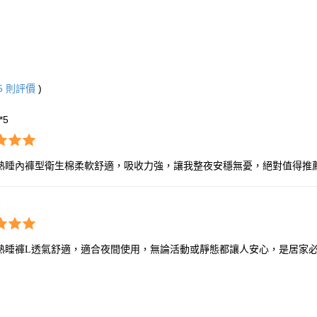
5
則評價
)
**5
熟睡內褲型衛生棉柔軟舒適，吸收力強，讓我整夜安穩無憂，絕對值得推
2
熟睡褲L透氣舒適，適合夜間使用，無論活動或靜態都讓人安心，是居家