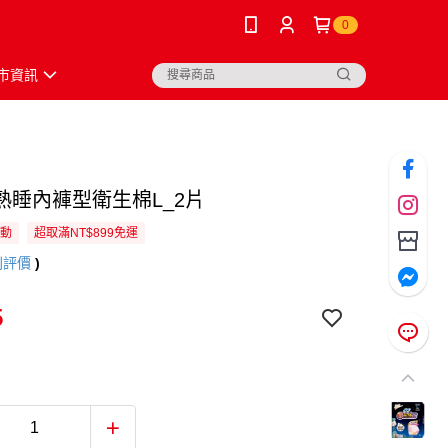
0
市資訊
熟睡內褲型衛生棉L_2片
活動
超取滿NT$899免運
則評價
)
5