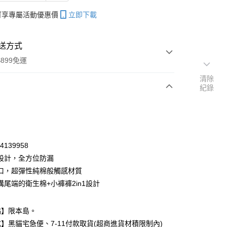
帳可享專屬活動優惠價
立即下載
送方式
899免運
清除
紀錄
次付款
付款
54139958
設計，全方位防漏
口，超彈性純棉般觸感材質
溝尾端的衛生棉+小褲褲2in1設計
點】限本島。
y
】黑貓宅急便、7-11付款取貨(超商進貨材積限制內)