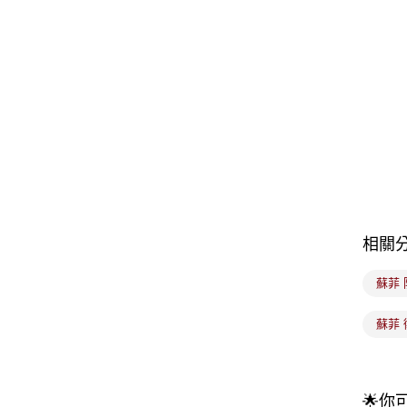
相關
蘇菲 
蘇菲
🌟你