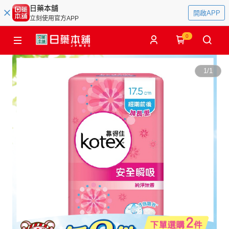
日藥本舖
開啟APP
立刻使用官方APP
0
1
/
1