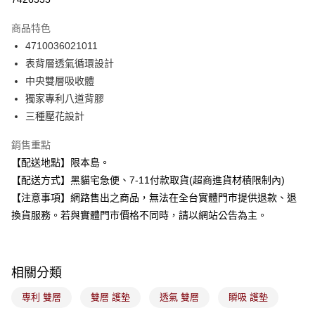
LINE Pay
商品特色
Apple Pay
4710036021011
表背層透氣循環設計
街口支付
中央雙層吸收體
悠遊付
獨家專利八道背膠
三種壓花設計
Google Pay
銷售重點
全盈+PAY
【配送地點】限本島。
大哥付你分期
【配送方式】黑貓宅急便、7-11付款取貨(超商進貨材積限制內)
相關說明
【注意事項】網路售出之商品，無法在全台實體門市提供退款、退
【大哥付你分期使用說明】
換貨服務。若與實體門市價格不同時，請以網站公告為主。
ATM付款
1.本服務由台灣大哥大提供，台灣大哥大用戶可立即使用無須另外申請。
2.付款方式選擇「大哥付你分期」，訂單成立後會自動跳轉到大哥付的交易
流程，驗證手機門號後，選擇欲分期的期數、繳款截止日，確認付款後即完
運送方式
成交易。
3.實際核准額度、可分期數及費用金額請依後續交易確認頁面所載為準。
相關分類
全家取貨付款
4.訂單成立30分鐘內，如未前往確認交易或遇審核未通過，訂單將自動取
每筆NT$100，滿NT$899(含以上)免運費
消。如遇「轉專審核」未通過狀況，表示未達大哥付你分期系統評分，恕無
專利 雙層
雙層 護墊
透氣 雙層
瞬吸 護墊
法說明評估內容。