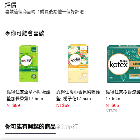
評價
喜歡這個商品嗎？購買後給他一個好評吧
🌟你可能會喜歡
靠得住安全草本瞬吸護
靠得住暖心香氛瞬吸護
靠得住茶樹舒涼
墊加長香氛17.5cm
墊_梔子花17.5cm
17.5cm
NT$59
NT$59
NT$65
NT$79
你可能有興趣的商品
全站排行