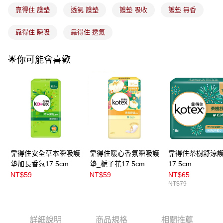
付款後全家取貨
【繳款方式說明】
靠得住 護墊
透氣 護墊
護墊 吸收
護墊 無香
1.分期款項不併入電信帳單，「大哥付你分期」於每月結算日後寄送繳費提
每筆NT$100，滿NT$899(含以上)免運費
醒簡訊。
2.透過簡訊連結打開帳單後，可選擇「超商條碼／台灣大直營門市／銀行轉
靠得住 瞬吸
靠得住 透氣
7-11取貨付款
帳／街口支付／iPASS MONEY」等通路繳費。
每筆NT$100，滿NT$899(含以上)免運費
【注意事項】
🌟你可能會喜歡
付款後7-11取貨
1.本服務係由「台灣大哥大股份有限公司」（以下簡稱本公司）所提供，讓
用戶於交易時，得透過本服務購買商品或服務，並由商店將買賣／分期付款
每筆NT$100，滿NT$899(含以上)免運費
買賣價金債權讓與本公司後，依約使用本公司帳單繳交帳款。
2.基於同意付款使用「大哥付你分期」之契約關係目的，商店將以您的個人
宅配
資料（包含姓名、電話或地址）提供予台灣大哥大進項蒐集、處理及利用，
由本公司與您本人進行分期帳單所需資料之確認、核對及更正。
每筆NT$100，滿NT$899(含以上)免運費
3.完整用戶服務條款，請詳閱以下連結：
https://oppay.tw/userRule
宅配(離島)
每筆NT$300，滿NT$3,000(含以上)免運費
靠得住安全草本瞬吸護
靠得住暖心香氛瞬吸護
靠得住茶樹舒涼
付款後門市自取
墊加長香氛17.5cm
墊_梔子花17.5cm
17.5cm
NT$59
NT$59
NT$65
每筆NT$100，滿NT$399(含以上)免運費
NT$79
詳細說明
商品規格
相關推薦