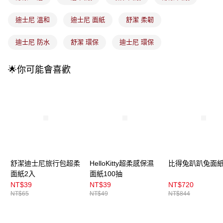
法說明評估內容。
付款後全家取貨
【繳款方式說明】
迪士尼 溫和
迪士尼 面紙
舒潔 柔韌
1.分期款項不併入電信帳單，「大哥付你分期」於每月結算日後寄送繳費提
每筆NT$100，滿NT$899(含以上)免運費
醒簡訊。
2.透過簡訊連結打開帳單後，可選擇「超商條碼／台灣大直營門市／銀行轉
迪士尼 防水
舒潔 環保
迪士尼 環保
7-11取貨付款
帳／街口支付／iPASS MONEY」等通路繳費。
每筆NT$100，滿NT$899(含以上)免運費
【注意事項】
🌟你可能會喜歡
付款後7-11取貨
1.本服務係由「台灣大哥大股份有限公司」（以下簡稱本公司）所提供，讓
用戶於交易時，得透過本服務購買商品或服務，並由商店將買賣／分期付款
每筆NT$100，滿NT$899(含以上)免運費
買賣價金債權讓與本公司後，依約使用本公司帳單繳交帳款。
2.基於同意付款使用「大哥付你分期」之契約關係目的，商店將以您的個人
宅配
資料（包含姓名、電話或地址）提供予台灣大哥大進項蒐集、處理及利用，
由本公司與您本人進行分期帳單所需資料之確認、核對及更正。
每筆NT$100，滿NT$899(含以上)免運費
3.完整用戶服務條款，請詳閱以下連結：
https://oppay.tw/userRule
宅配(離島)
每筆NT$300，滿NT$3,000(含以上)免運費
舒潔迪士尼旅行包超柔
HelloKitty超柔感保濕
比得兔趴趴兔面
付款後門市自取
面紙2入
面紙100抽
NT$39
NT$39
NT$720
每筆NT$100，滿NT$399(含以上)免運費
NT$65
NT$49
NT$844