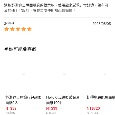
這款舒潔迪士尼面紙真的很柔軟，使用起來感覺非常舒適，帶有可
愛的迪士尼設計，讓我每次使用都心情愉快！
3*****3
2025/08/05
🌟你可能會喜歡
舒潔迪士尼旅行包超柔
HelloKitty超柔感保濕
比得兔趴趴兔面
面紙2入
面紙100抽
NT$39
NT$39
NT$720
NT$65
NT$49
NT$844