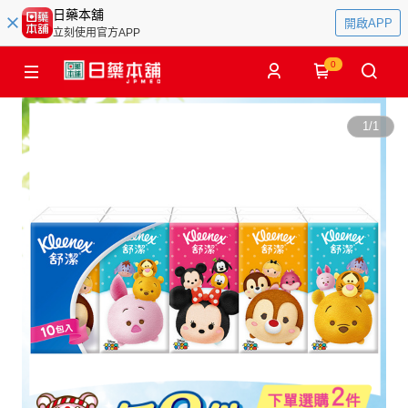
日藥本舖
開啟APP
立刻使用官方APP
0
1
/
1