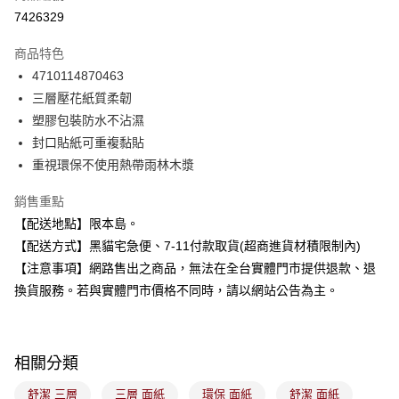
超商取貨付款
7426329
LINE Pay
商品特色
Apple Pay
4710114870463
三層壓花紙質柔韌
街口支付
塑膠包裝防水不沾濕
悠遊付
封口貼紙可重複黏貼
重視環保不使用熱帶雨林木漿
Google Pay
銷售重點
全盈+PAY
【配送地點】限本島。
大哥付你分期
【配送方式】黑貓宅急便、7-11付款取貨(超商進貨材積限制內)
相關說明
【注意事項】網路售出之商品，無法在全台實體門市提供退款、退
【大哥付你分期使用說明】
換貨服務。若與實體門市價格不同時，請以網站公告為主。
ATM付款
1.本服務由台灣大哥大提供，台灣大哥大用戶可立即使用無須另外申請。
2.付款方式選擇「大哥付你分期」，訂單成立後會自動跳轉到大哥付的交易
流程，驗證手機門號後，選擇欲分期的期數、繳款截止日，確認付款後即完
運送方式
成交易。
3.實際核准額度、可分期數及費用金額請依後續交易確認頁面所載為準。
相關分類
全家取貨付款
4.訂單成立30分鐘內，如未前往確認交易或遇審核未通過，訂單將自動取
每筆NT$100，滿NT$899(含以上)免運費
消。如遇「轉專審核」未通過狀況，表示未達大哥付你分期系統評分，恕無
舒潔 三層
三層 面紙
環保 面紙
舒潔 面紙