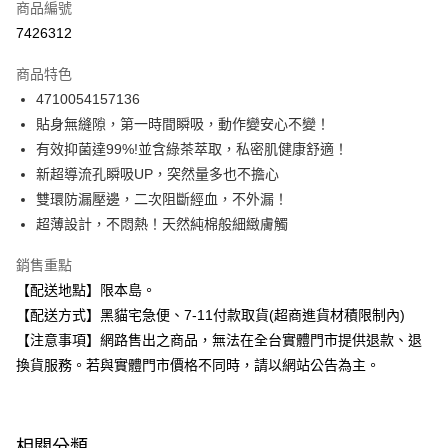
商品編號
超商取貨付款
7426312
LINE Pay
商品特色
Apple Pay
4710054157136
貼身無縫隙，第一時間瞬吸，動作變安心不變！
街口支付
有效抑菌達99%!並含綠茶萃取，私密肌健康舒適！
悠遊付
新超導流孔瞬吸UP，突然量多也不擔心
雙環防漏壓邊，二次阻斷經血，不外漏！
Google Pay
超薄設計，不悶熱！天然純棉般細緻膚觸
全盈+PAY
銷售重點
大哥付你分期
【配送地點】限本島。
相關說明
【配送方式】黑貓宅急便、7-11付款取貨(超商進貨材積限制內)
【大哥付你分期使用說明】
【注意事項】網路售出之商品，無法在全台實體門市提供退款、退
ATM付款
1.本服務由台灣大哥大提供，台灣大哥大用戶可立即使用無須另外申請。
2.付款方式選擇「大哥付你分期」，訂單成立後會自動跳轉到大哥付的交易
換貨服務。若與實體門市價格不同時，請以網站公告為主。
流程，驗證手機門號後，選擇欲分期的期數、繳款截止日，確認付款後即完
運送方式
成交易。
3.實際核准額度、可分期數及費用金額請依後續交易確認頁面所載為準。
全家取貨付款
4.訂單成立30分鐘內，如未前往確認交易或遇審核未通過，訂單將自動取
相關分類