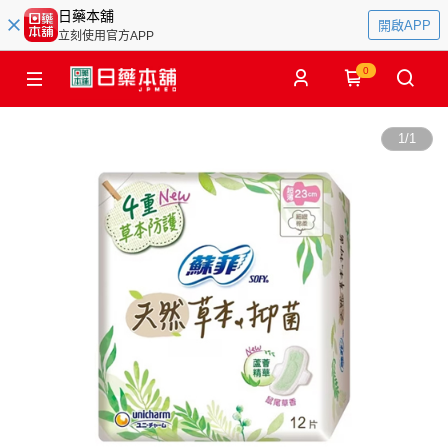
日藥本舖
開啟APP
立刻使用官方APP
0
1
/
1