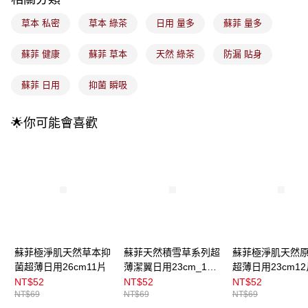
每筆NT$100，滿NT$899(含以上)免運費
消。如遇「轉專審核」未通過狀況，表示未達大哥付你分期系統評分，恕無
法說明評估內容。
草本 私密
草本 綠茶
日用 量多
蘇菲 量多
付款後全家取貨
【繳款方式說明】
1.分期款項不併入電信帳單，「大哥付你分期」於每月結算日後寄送繳費提
每筆NT$100，滿NT$899(含以上)免運費
醒簡訊。
蘇菲 健康
蘇菲 草本
天然 綠茶
防漏 貼身
2.透過簡訊連結打開帳單後，可選擇「超商條碼／台灣大直營門市／銀行轉
7-11取貨付款
帳／街口支付／iPASS MONEY」等通路繳費。
蘇菲 日用
抑菌 瞬吸
每筆NT$100，滿NT$899(含以上)免運費
【注意事項】
付款後7-11取貨
1.本服務係由「台灣大哥大股份有限公司」（以下簡稱本公司）所提供，讓
🌟你可能會喜歡
用戶於交易時，得透過本服務購買商品或服務，並由商店將買賣／分期付款
每筆NT$100，滿NT$899(含以上)免運費
買賣價金債權讓與本公司後，依約使用本公司帳單繳交帳款。
2.基於同意付款使用「大哥付你分期」之契約關係目的，商店將以您的個人
宅配
資料（包含姓名、電話或地址）提供予台灣大哥大進項蒐集、處理及利用，
由本公司與您本人進行分期帳單所需資料之確認、核對及更正。
每筆NT$100，滿NT$899(含以上)免運費
3.完整用戶服務條款，請詳閱以下連結：
https://oppay.tw/userRule
宅配(離島)
每筆NT$300，滿NT$3,000(含以上)免運費
付款後門市自取
蘇菲極淨肌天然草本抑
蘇菲天然積雪草系列超
蘇菲極淨肌天然
每筆NT$100，滿NT$399(含以上)免運費
菌超薄日用26cm11片
薄潔翼日用23cm_12
超薄日用23cm12
片
NT$52
NT$52
NT$52
NT$69
NT$69
NT$69