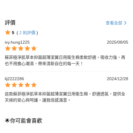
評價
查看全部
5
(
2
則評價
)
ivy.hung1225
2025/08/05
蘇菲極淨肌草本抑菌超薄潔翼日用衛生棉柔軟舒適，吸收力強，再
也不用擔心潮濕，帶來清新自在的每一天！
lij2222286
2024/12/28
這款蘇菲極淨肌草本抑菌超薄潔翼日用衛生棉，舒適透氣，提供全
天候的安心與呵護，讓我倍感滿意。
🌟你可能會喜歡