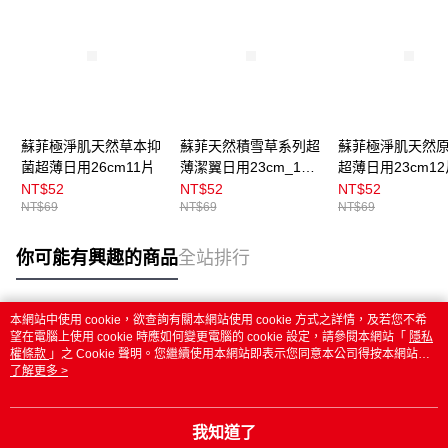
蘇菲極淨肌天然草本抑
蘇菲天然積雪草系列超
蘇菲極淨肌天然
菌超薄日用26cm11片
薄潔翼日用23cm_12
超薄日用23cm12
片
NT$52
NT$52
NT$52
NT$69
NT$69
NT$69
你可能有興趣的商品
全站排行
本網站中使用 cookie，欲查詢有關本網站使用 cookie 方式之詳情，及若您不希
熱門標籤
望在電腦上使用 cookie 時應如何變更電腦的 cookie 設定，請參閱本網站「
隱私
權條款
」之 Cookie 聲明。您繼續使用本網站即表示您同意本公司得按本網站使
用條款之 Cookie 聲明使用 cookie。
了解更多 >
我知道了