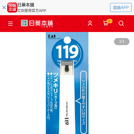
日藥本舖
開啟APP
立刻使用官方APP
0
1
/
1