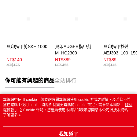
貝印指甲剪SKF-1000
貝印AUGER指甲剪
貝印指甲挫片
M_HC2300
AEJ303_100_15
入
NT$140
NT$389
NT$89
NT$175
NT$455
NT$115
你可能有興趣的商品
全站排行
本網站中使用 cookie，欲查詢有關本網站使用 cookie 方式之詳情，及若您不希
熱門標籤
望在電腦上使用 cookie 時應如何變更電腦的 cookie 設定，請參閱本網站「
隱私
權條款
」之 Cookie 聲明。您繼續使用本網站即表示您同意本公司得按本網站使
用條款之 Cookie 聲明使用 cookie。
了解更多 >
我知道了