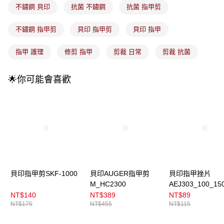
法說明評估內容。
不鏽鋼 貝印
抗菌 不鏽鋼
抗菌 指甲剪
付款後全家取貨
【繳款方式說明】
1.分期款項不併入電信帳單，「大哥付你分期」於每月結算日後寄送繳費提
每筆NT$100，滿NT$899(含以上)免運費
醒簡訊。
不鏽鋼 指甲剪
貝印 指甲剪
貝印 指甲
2.透過簡訊連結打開帳單後，可選擇「超商條碼／台灣大直營門市／銀行轉
7-11取貨付款
帳／街口支付／iPASS MONEY」等通路繳費。
指甲 護理
修剪 指甲
剪裁 日常
剪裁 抗菌
每筆NT$100，滿NT$899(含以上)免運費
【注意事項】
付款後7-11取貨
1.本服務係由「台灣大哥大股份有限公司」（以下簡稱本公司）所提供，讓
🌟你可能會喜歡
用戶於交易時，得透過本服務購買商品或服務，並由商店將買賣／分期付款
每筆NT$100，滿NT$899(含以上)免運費
買賣價金債權讓與本公司後，依約使用本公司帳單繳交帳款。
2.基於同意付款使用「大哥付你分期」之契約關係目的，商店將以您的個人
宅配
資料（包含姓名、電話或地址）提供予台灣大哥大進項蒐集、處理及利用，
由本公司與您本人進行分期帳單所需資料之確認、核對及更正。
每筆NT$100，滿NT$899(含以上)免運費
3.完整用戶服務條款，請詳閱以下連結：
https://oppay.tw/userRule
宅配(離島)
每筆NT$300，滿NT$3,000(含以上)免運費
付款後門市自取
貝印指甲剪SKF-1000
貝印AUGER指甲剪
貝印指甲挫片
每筆NT$100，滿NT$399(含以上)免運費
M_HC2300
AEJ303_100_15
入
NT$140
NT$389
NT$89
NT$175
NT$455
NT$115