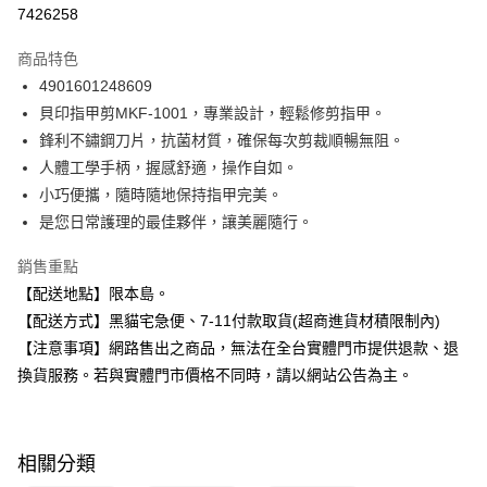
超商取貨付款
7426258
LINE Pay
商品特色
Apple Pay
4901601248609
貝印指甲剪MKF-1001，專業設計，輕鬆修剪指甲。
街口支付
鋒利不鏽鋼刀片，抗菌材質，確保每次剪裁順暢無阻。
悠遊付
人體工學手柄，握感舒適，操作自如。
小巧便攜，隨時隨地保持指甲完美。
Google Pay
是您日常護理的最佳夥伴，讓美麗隨行。
全盈+PAY
銷售重點
大哥付你分期
【配送地點】限本島。
相關說明
【配送方式】黑貓宅急便、7-11付款取貨(超商進貨材積限制內)
【大哥付你分期使用說明】
【注意事項】網路售出之商品，無法在全台實體門市提供退款、退
ATM付款
1.本服務由台灣大哥大提供，台灣大哥大用戶可立即使用無須另外申請。
2.付款方式選擇「大哥付你分期」，訂單成立後會自動跳轉到大哥付的交易
換貨服務。若與實體門市價格不同時，請以網站公告為主。
流程，驗證手機門號後，選擇欲分期的期數、繳款截止日，確認付款後即完
運送方式
成交易。
3.實際核准額度、可分期數及費用金額請依後續交易確認頁面所載為準。
全家取貨付款
4.訂單成立30分鐘內，如未前往確認交易或遇審核未通過，訂單將自動取
相關分類
每筆NT$100，滿NT$899(含以上)免運費
消。如遇「轉專審核」未通過狀況，表示未達大哥付你分期系統評分，恕無