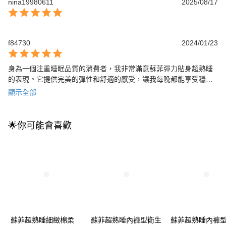
nina19980611
2025/08/17
f84730
2024/01/23
身為一個注重睡眠品質的消費者，我非常滿意蘇菲彈力貼身超熟睡
的表現。它提供完美的彈性和舒適的感受，讓我每晚都能享受穩定
的睡眠。強烈推薦給其他有相同需求的人！
顯示全部
🌟你可能會喜歡
蘇菲超熟睡細緻棉柔
蘇菲超熟睡內褲型衛生
蘇菲超熟睡內褲