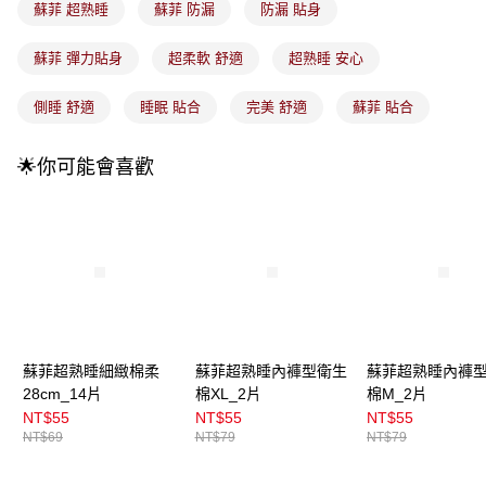
每筆NT$100，滿NT$899(含以上)免運費
消。如遇「轉專審核」未通過狀況，表示未達大哥付你分期系統評分，恕無
蘇菲 超熟睡
蘇菲 防漏
防漏 貼身
法說明評估內容。
付款後全家取貨
【繳款方式說明】
蘇菲 彈力貼身
超柔軟 舒適
超熟睡 安心
1.分期款項不併入電信帳單，「大哥付你分期」於每月結算日後寄送繳費提
每筆NT$100，滿NT$899(含以上)免運費
醒簡訊。
2.透過簡訊連結打開帳單後，可選擇「超商條碼／台灣大直營門市／銀行轉
側睡 舒適
睡眠 貼合
完美 舒適
蘇菲 貼合
7-11取貨付款
帳／街口支付／iPASS MONEY」等通路繳費。
每筆NT$100，滿NT$899(含以上)免運費
【注意事項】
🌟你可能會喜歡
付款後7-11取貨
1.本服務係由「台灣大哥大股份有限公司」（以下簡稱本公司）所提供，讓
用戶於交易時，得透過本服務購買商品或服務，並由商店將買賣／分期付款
每筆NT$100，滿NT$899(含以上)免運費
買賣價金債權讓與本公司後，依約使用本公司帳單繳交帳款。
2.基於同意付款使用「大哥付你分期」之契約關係目的，商店將以您的個人
宅配
資料（包含姓名、電話或地址）提供予台灣大哥大進項蒐集、處理及利用，
由本公司與您本人進行分期帳單所需資料之確認、核對及更正。
每筆NT$100，滿NT$899(含以上)免運費
3.完整用戶服務條款，請詳閱以下連結：
https://oppay.tw/userRule
宅配(離島)
每筆NT$300，滿NT$3,000(含以上)免運費
蘇菲超熟睡細緻棉柔
蘇菲超熟睡內褲型衛生
蘇菲超熟睡內褲
付款後門市自取
28cm_14片
棉XL_2片
棉M_2片
NT$55
NT$55
NT$55
每筆NT$100，滿NT$399(含以上)免運費
NT$69
NT$79
NT$79