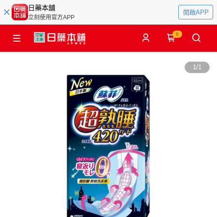
日藥本舖
開啟APP
立刻使用官方APP
0
1
/
1