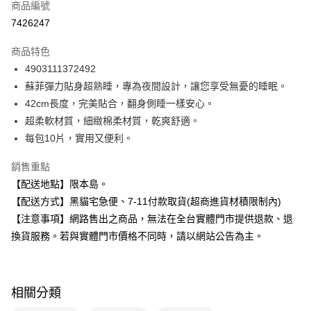
商品編號
超商取貨付款
7426247
LINE Pay
商品特色
Apple Pay
4903111372492
蘇菲彈力貼身超熟睡，專為夜間設計，讓您享受無憂的睡眠。
街口支付
42cm長度，完美貼合，翻身側睡一樣安心。
悠遊付
超柔軟材質，細緻棉柔材質，乾爽舒適。
每包10片，實用又便利。
Google Pay
銷售重點
全盈+PAY
【配送地點】限本島。
大哥付你分期
【配送方式】黑貓宅急便、7-11付款取貨(超商進貨材積限制內)
相關說明
【注意事項】網路售出之商品，無法在全台實體門市提供退款、退
【大哥付你分期使用說明】
換貨服務。若與實體門市價格不同時，請以網站公告為主。
ATM付款
1.本服務由台灣大哥大提供，台灣大哥大用戶可立即使用無須另外申請。
2.付款方式選擇「大哥付你分期」，訂單成立後會自動跳轉到大哥付的交易
流程，驗證手機門號後，選擇欲分期的期數、繳款截止日，確認付款後即完
運送方式
成交易。
3.實際核准額度、可分期數及費用金額請依後續交易確認頁面所載為準。
相關分類
全家取貨付款
4.訂單成立30分鐘內，如未前往確認交易或遇審核未通過，訂單將自動取