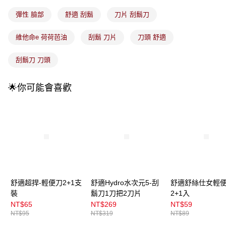
每筆NT$100，滿NT$899(含以上)免運費
消。如遇「轉專審核」未通過狀況，表示未達大哥付你分期系統評分，恕無
法說明評估內容。
彈性 臉部
舒適 刮鬍
刀片 刮鬍刀
付款後全家取貨
【繳款方式說明】
1.分期款項不併入電信帳單，「大哥付你分期」於每月結算日後寄送繳費提
每筆NT$100，滿NT$899(含以上)免運費
維他命e 荷荷芭油
刮鬍 刀片
刀頭 舒適
醒簡訊。
2.透過簡訊連結打開帳單後，可選擇「超商條碼／台灣大直營門市／銀行轉
7-11取貨付款
帳／街口支付／iPASS MONEY」等通路繳費。
刮鬍刀 刀頭
每筆NT$100，滿NT$899(含以上)免運費
【注意事項】
付款後7-11取貨
1.本服務係由「台灣大哥大股份有限公司」（以下簡稱本公司）所提供，讓
🌟你可能會喜歡
用戶於交易時，得透過本服務購買商品或服務，並由商店將買賣／分期付款
每筆NT$100，滿NT$899(含以上)免運費
買賣價金債權讓與本公司後，依約使用本公司帳單繳交帳款。
2.基於同意付款使用「大哥付你分期」之契約關係目的，商店將以您的個人
宅配
資料（包含姓名、電話或地址）提供予台灣大哥大進項蒐集、處理及利用，
由本公司與您本人進行分期帳單所需資料之確認、核對及更正。
每筆NT$100，滿NT$899(含以上)免運費
3.完整用戶服務條款，請詳閱以下連結：
https://oppay.tw/userRule
宅配(離島)
每筆NT$300，滿NT$3,000(含以上)免運費
付款後門市自取
舒適超捍-輕便刀2+1支
舒適Hydro水次元5-刮
舒適舒絲仕女輕
裝
鬍刀1刀把2刀片
2+1入
每筆NT$100，滿NT$399(含以上)免運費
NT$65
NT$269
NT$59
NT$95
NT$319
NT$89