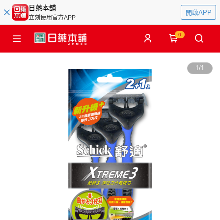
日藥本舖
開啟APP
立刻使用官方APP
0
1
/
1