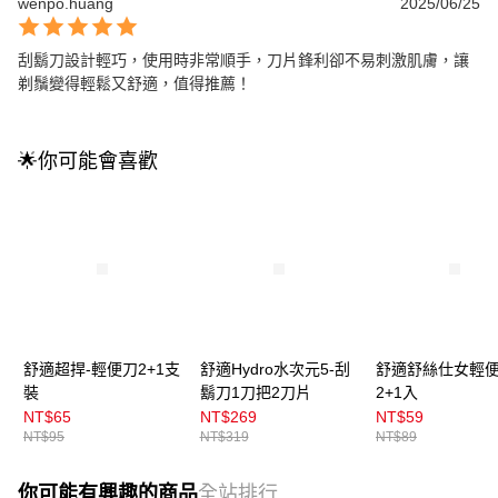
wenpo.huang
2025/06/25
刮鬍刀設計輕巧，使用時非常順手，刀片鋒利卻不易刺激肌膚，讓
剃鬚變得輕鬆又舒適，值得推薦！
🌟你可能會喜歡
舒適超捍-輕便刀2+1支
舒適Hydro水次元5-刮
舒適舒絲仕女輕
裝
鬍刀1刀把2刀片
2+1入
NT$65
NT$269
NT$59
NT$95
NT$319
NT$89
你可能有興趣的商品
全站排行