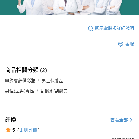
顯示電腦版詳細說明
客服
商品相關分類 (2)
🟦約會必備彩妝
男士保養品
男性(型男)專區
刮鬍水/刮鬍刀
評價
查看全部
5
(
1
則評價
)