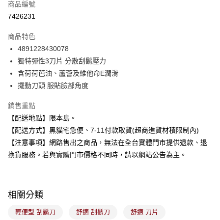
商品編號
超商取貨付款
7426231
LINE Pay
商品特色
Apple Pay
4891228430078
獨特彈性3刀片 分散刮鬍壓力
街口支付
含荷荷芭油、蘆薈及維他命E潤滑
悠遊付
擺動刀頭 服貼臉部角度
Google Pay
銷售重點
【配送地點】限本島。
全盈+PAY
【配送方式】黑貓宅急便、7-11付款取貨(超商進貨材積限制內)
大哥付你分期
【注意事項】網路售出之商品，無法在全台實體門市提供退款、退
相關說明
換貨服務。若與實體門市價格不同時，請以網站公告為主。
【大哥付你分期使用說明】
ATM付款
1.本服務由台灣大哥大提供，台灣大哥大用戶可立即使用無須另外申請。
2.付款方式選擇「大哥付你分期」，訂單成立後會自動跳轉到大哥付的交易
流程，驗證手機門號後，選擇欲分期的期數、繳款截止日，確認付款後即完
運送方式
相關分類
成交易。
3.實際核准額度、可分期數及費用金額請依後續交易確認頁面所載為準。
全家取貨付款
輕便型 刮鬍刀
舒適 刮鬍刀
舒適 刀片
4.訂單成立30分鐘內，如未前往確認交易或遇審核未通過，訂單將自動取