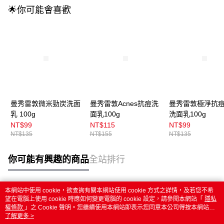
🌟你可能會喜歡
曼秀雷敦微米勁炭洗面
曼秀雷敦Acnes抗痘洗
曼秀雷敦極淨抗
乳 100g
面乳100g
洗面乳100g
NT$99
NT$115
NT$99
NT$135
NT$155
NT$135
你可能有興趣的商品
全站排行
本網站中使用 cookie，欲查詢有關本網站使用 cookie 方式之詳情，及若您不希
熱門標籤
望在電腦上使用 cookie 時應如何變更電腦的 cookie 設定，請參閱本網站「
隱私
權條款
」之 Cookie 聲明。您繼續使用本網站即表示您同意本公司得按本網站使
用條款之 Cookie 聲明使用 cookie。
了解更多 >