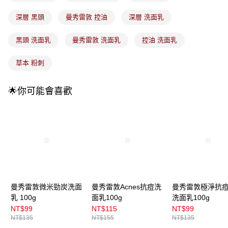
法說明評估內容。
付款後全家取貨
【繳款方式說明】
深層 黑頭
曼秀雷敦 控油
深層 洗面乳
1.分期款項不併入電信帳單，「大哥付你分期」於每月結算日後寄送繳費提
每筆NT$100，滿NT$899(含以上)免運費
醒簡訊。
2.透過簡訊連結打開帳單後，可選擇「超商條碼／台灣大直營門市／銀行轉
黑頭 洗面乳
曼秀雷敦 洗面乳
控油 洗面乳
7-11取貨付款
帳／街口支付／iPASS MONEY」等通路繳費。
每筆NT$100，滿NT$899(含以上)免運費
草本 粉刺
【注意事項】
付款後7-11取貨
1.本服務係由「台灣大哥大股份有限公司」（以下簡稱本公司）所提供，讓
用戶於交易時，得透過本服務購買商品或服務，並由商店將買賣／分期付款
每筆NT$100，滿NT$899(含以上)免運費
🌟你可能會喜歡
買賣價金債權讓與本公司後，依約使用本公司帳單繳交帳款。
2.基於同意付款使用「大哥付你分期」之契約關係目的，商店將以您的個人
宅配
資料（包含姓名、電話或地址）提供予台灣大哥大進項蒐集、處理及利用，
由本公司與您本人進行分期帳單所需資料之確認、核對及更正。
每筆NT$100，滿NT$899(含以上)免運費
3.完整用戶服務條款，請詳閱以下連結：
https://oppay.tw/userRule
宅配(離島)
每筆NT$300，滿NT$3,000(含以上)免運費
付款後門市自取
每筆NT$100，滿NT$399(含以上)免運費
曼秀雷敦微米勁炭洗面
曼秀雷敦Acnes抗痘洗
曼秀雷敦極淨抗
乳 100g
面乳100g
洗面乳100g
NT$99
NT$115
NT$99
NT$135
NT$155
NT$135