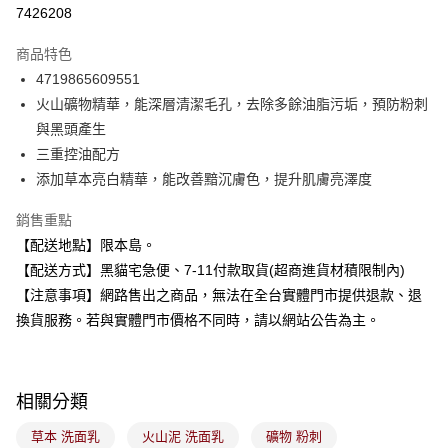
超商取貨付款
7426208
LINE Pay
商品特色
Apple Pay
4719865609551
火山礦物精華，能深層清潔毛孔，去除多餘油脂污垢，預防粉刺
街口支付
與黑頭產生
悠遊付
三重控油配方
添加草本亮白精華，能改善黯沉膚色，提升肌膚亮澤度
Google Pay
銷售重點
全盈+PAY
【配送地點】限本島。
大哥付你分期
【配送方式】黑貓宅急便、7-11付款取貨(超商進貨材積限制內)
相關說明
【注意事項】網路售出之商品，無法在全台實體門市提供退款、退
【大哥付你分期使用說明】
換貨服務。若與實體門市價格不同時，請以網站公告為主。
ATM付款
1.本服務由台灣大哥大提供，台灣大哥大用戶可立即使用無須另外申請。
2.付款方式選擇「大哥付你分期」，訂單成立後會自動跳轉到大哥付的交易
流程，驗證手機門號後，選擇欲分期的期數、繳款截止日，確認付款後即完
運送方式
成交易。
3.實際核准額度、可分期數及費用金額請依後續交易確認頁面所載為準。
相關分類
全家取貨付款
4.訂單成立30分鐘內，如未前往確認交易或遇審核未通過，訂單將自動取
每筆NT$100，滿NT$899(含以上)免運費
消。如遇「轉專審核」未通過狀況，表示未達大哥付你分期系統評分，恕無
草本 洗面乳
火山泥 洗面乳
礦物 粉刺