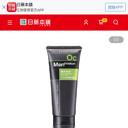
日藥本舖
開啟APP
立刻使用官方APP
0
1
/
1