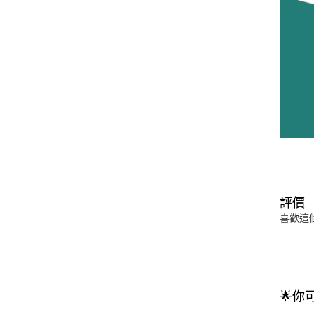
評價
喜歡這
🌟你