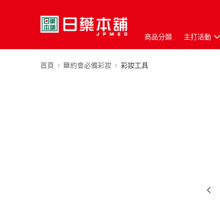
商品分類
主打活動
首頁
🟦約會必備彩妝
彩妝工具