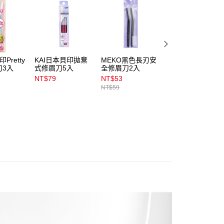
公司與您本人進行分期帳單所需資料之確認、核對及更正。
戶服務條款，請詳閱以下連結：
https://oppay.tw/userRule
00，滿NT$899(含以上)免運費
00，滿NT$3,000(含以上)免運費
Pretty
KAI日本貝印拋棄
MEKO黑色長刃安
MEKO小花修眉刀
刀3入
式修眉刀5入
全修眉刀2入
3入
市自取
NT$79
NT$53
NT$53
00，滿NT$399(含以上)免運費
NT$59
NT$59