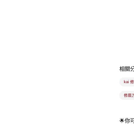
相關
kai
修眉
🌟你