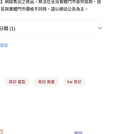
項】網路售出之商品，無法在全台實體門市提供退款、退
。若與實體門市價格不同時，請以網站公告為主。
分期
你分期使用說明】
類 (1)
由台灣大哥大提供，台灣大哥大用戶可立即使用無須另外申請。
式選擇「大哥付你分期」，訂單成立後會自動跳轉到大哥付的交易
備彩妝
彩妝工具
證手機門號後，選擇欲分期的期數、繳款截止日，確認付款後即
客服
。
准額度、可分期數及費用金額請依後續交易確認頁面所載為準。
立30分鐘內，如未前往確認交易或遇審核未通過，訂單將自動取
付款
「轉專審核」未通過狀況，表示未達大哥付你分期系統評分，恕
00，滿NT$899(含以上)免運費
評估內容。
式說明】
家取貨
項不併入電信帳單，「大哥付你分期」於每月結算日後寄送繳費提
貝印 眉型
貝印 修眉
kai 貝印
00，滿NT$899(含以上)免運費
訊連結打開帳單後，可選擇「超商條碼／台灣大直營門市／銀行轉
付／iPASS MONEY」等通路繳費。
付款
項】
00，滿NT$899(含以上)免運費
係由「台灣大哥大股份有限公司」（以下簡稱本公司）所提供，讓
易時，得透過本服務購買商品或服務，並由商店將買賣／分期付
1取貨
金債權讓與本公司後，依約使用本公司帳單繳交帳款。
00，滿NT$899(含以上)免運費
意付款使用「大哥付你分期」之契約關係目的，商店將以您的個人
含姓名、電話或地址）提供予台灣大哥大進項蒐集、處理及利