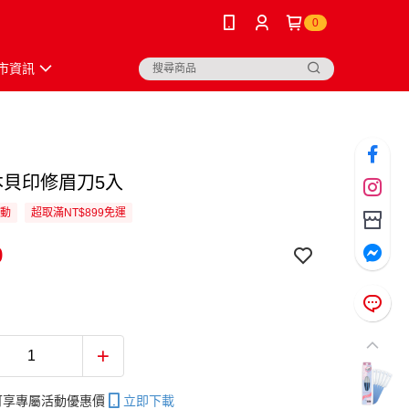
0
市資訊
日本貝印修眉刀5入
活動
超取滿NT$899免運
9
帳可享專屬活動優惠價
立即下載