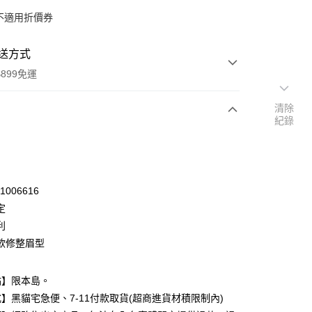
不適用折價券
送方式
899免運
清除
紀錄
次付款
付款
31006616
定
利
欲修整眉型
點】限本島。
y
】黑貓宅急便、7-11付款取貨(超商進貨材積限制內)