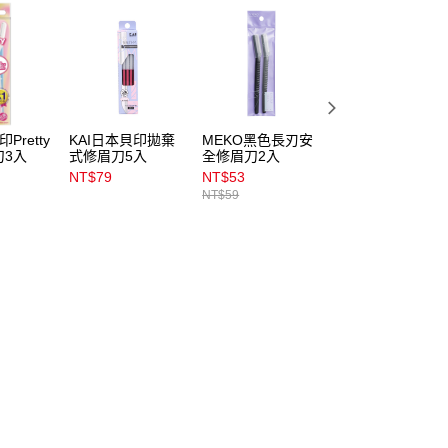
Pretty
KAI日本貝印拋棄
MEKO黑色長刃安
MEKO小花修眉刀
刀3入
式修眉刀5入
全修眉刀2入
3入
NT$79
NT$53
NT$53
NT$59
NT$59