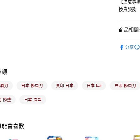
全盈+PAY
【注意事
換貨服務
大哥付你
相關說明
【大哥付
商品相關分
ATM付款
1.本服務
2.付款方
🟦約會必
流程，驗
分享
完成交易
運送方式
3.實際核
4.訂單成
全家取貨
消。如遇
分類
每筆NT$1
無法說明
【繳款方
付款後全
1.分期款
 修眉刀
日本 修眉刀
貝印 日本
日本 kai
貝印 修眉刀
醒簡訊。
每筆NT$1
2.透過簡
刀 修整
日本 眉型
帳／街口支
7-11取貨
【注意事
每筆NT$1
1.本服務
用戶於交
付款後7-1
可能會喜歡
款買賣價
每筆NT$1
2.基於同
資料（包