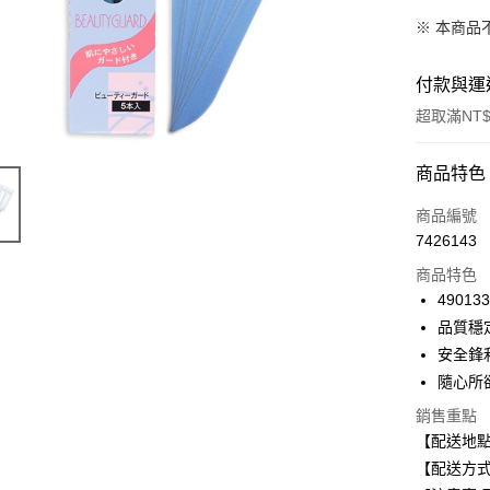
※ 本商品
付款與運
超取滿NT$
付款方式
商品特色
信用卡一
商品編號
7426143
超商取貨
商品特色
LINE Pay
49013
品質穩
Apple Pay
安全鋒
街口支付
隨心所
悠遊付
銷售重點
【配送地
Google Pa
【配送方式