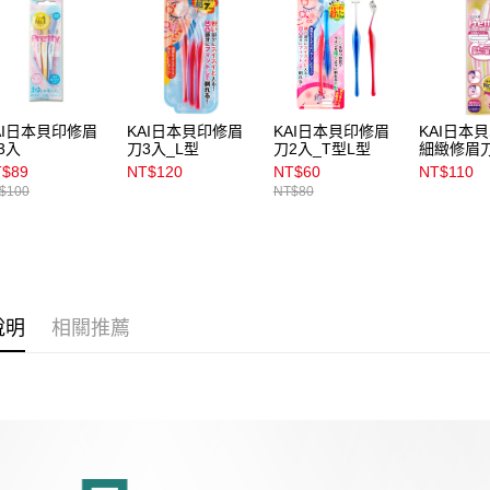
宅配
用，由本
3.完整用
每筆NT$1
宅配(離島)
每筆NT$3
AI日本貝印修眉
KAI日本貝印修眉
KAI日本貝印修眉
KAI日本貝印
3入
刀3入_L型
刀2入_T型L型
細緻修眉
付款後門
T$89
NT$120
NT$60
NT$110
每筆NT$1
$100
NT$80
說明
相關推薦