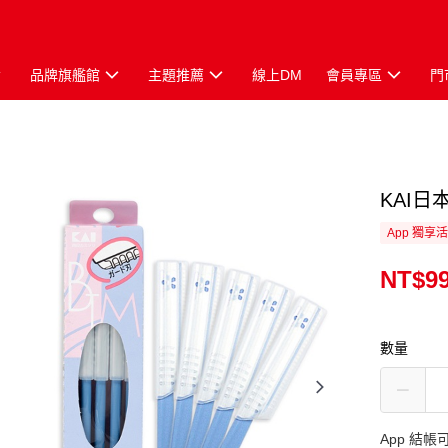
品牌旗艦館
主題推薦
線上DM
會員專區
門
KAI
App 獨享
NT$9
數量
App 結