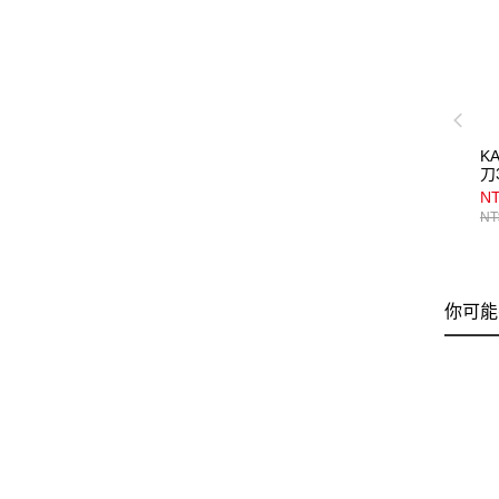
K
刀
N
NT
你可能