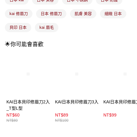
付款後全家取貨
【繳款方式說明】
1.分期款項不併入電信帳單，「大哥付你分期」於每月結算日後寄送繳費提
每筆NT$100，滿NT$899(含以上)免運費
醒簡訊。
kai 修眉刀
日本 修眉刀
肌膚 美容
細緻 日本
2.透過簡訊連結打開帳單後，可選擇「超商條碼／台灣大直營門市／銀行轉
7-11取貨付款
帳／街口支付／iPASS MONEY」等通路繳費。
貝印 日本
kai 眉毛
每筆NT$100，滿NT$899(含以上)免運費
【注意事項】
付款後7-11取貨
1.本服務係由「台灣大哥大股份有限公司」（以下簡稱本公司）所提供，讓
🌟你可能會喜歡
用戶於交易時，得透過本服務購買商品或服務，並由商店將買賣／分期付款
每筆NT$100，滿NT$899(含以上)免運費
買賣價金債權讓與本公司後，依約使用本公司帳單繳交帳款。
2.基於同意付款使用「大哥付你分期」之契約關係目的，商店將以您的個人
宅配
資料（包含姓名、電話或地址）提供予台灣大哥大進項蒐集、處理及利用，
由本公司與您本人進行分期帳單所需資料之確認、核對及更正。
每筆NT$100，滿NT$899(含以上)免運費
3.完整用戶服務條款，請詳閱以下連結：
https://oppay.tw/userRule
宅配(離島)
每筆NT$300，滿NT$3,000(含以上)免運費
付款後門市自取
KAI日本貝印修眉刀2入
KAI日本貝印修眉刀3入
KAI日本貝印修眉
每筆NT$100，滿NT$399(含以上)免運費
_T型L型
NT$60
NT$89
NT$99
NT$80
NT$100