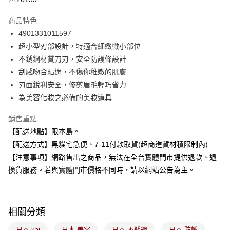
LINE Pay
商品特色
Apple Pay
4901331011597
超小型刃部設計，特適合細緻微小部位
街口支付
不銹鋼材質刀刃，安全防護條設計
悠遊付
刮感吻合貼適，不傷你稚嫩的肌膚
刃面銳利安全，修剪眉毛輕巧省力
Google Pay
為美容化妝之必備的美妝道具
全盈+PAY
銷售重點
大哥付你分期
【配送地點】限本島。
相關說明
【配送方式】黑貓宅急便、7-11付款取貨(超商進貨材積限制內)
【大哥付你分期使用說明】
【注意事項】網路售出之商品，無法在全台實體門市提供退款、退
ATM付款
1.本服務由台灣大哥大提供，台灣大哥大用戶可立即使用無須另外申請。
2.付款方式選擇「大哥付你分期」，訂單成立後會自動跳轉到大哥付的交易
換貨服務。若與實體門市價格不同時，請以網站公告為主。
流程，驗證手機門號後，選擇欲分期的期數、繳款截止日，確認付款後即完
運送方式
成交易。
3.實際核准額度、可分期數及費用金額請依後續交易確認頁面所載為準。
全家取貨付款
4.訂單成立30分鐘內，如未前往確認交易或遇審核未通過，訂單將自動取
相關分類
每筆NT$100，滿NT$899(含以上)免運費
消。如遇「轉專審核」未通過狀況，表示未達大哥付你分期系統評分，恕無
法說明評估內容。
日本 kai
日本 美容
日本 不銹鋼
日本 防護