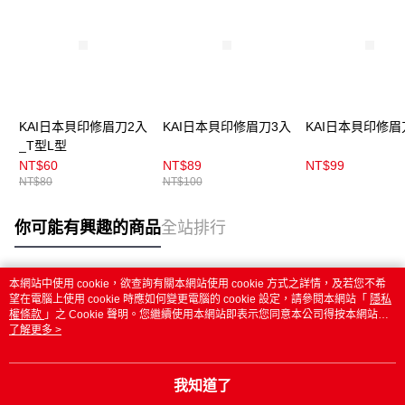
KAI日本貝印修眉刀2入
KAI日本貝印修眉刀3入
KAI日本貝印修眉
_T型L型
NT$60
NT$89
NT$99
NT$80
NT$100
你可能有興趣的商品
全站排行
本網站中使用 cookie，欲查詢有關本網站使用 cookie 方式之詳情，及若您不希
熱門標籤
望在電腦上使用 cookie 時應如何變更電腦的 cookie 設定，請參閱本網站「
隱私
權條款
」之 Cookie 聲明。您繼續使用本網站即表示您同意本公司得按本網站使
用條款之 Cookie 聲明使用 cookie。
了解更多 >
我知道了