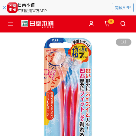
日藥本舖
開啟APP
立刻使用官方APP
0
1
/
1