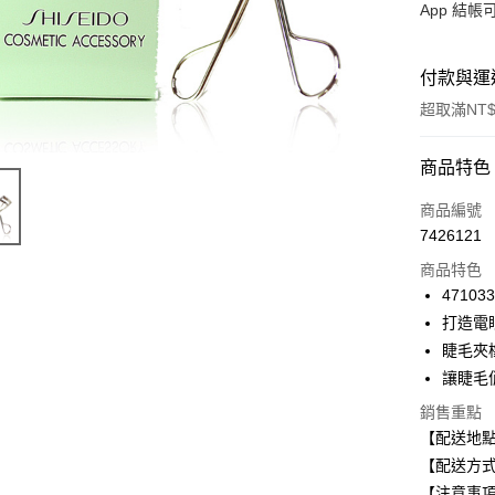
App 結
付款與運
超取滿NT$
付款方式
商品特色
信用卡一
商品編號
7426121
超商取貨
商品特色
LINE Pay
47103
打造電
Apple Pay
睫毛夾
街口支付
讓睫毛
悠遊付
銷售重點
【配送地
Google Pa
【配送方式
全盈+PAY
【注意事