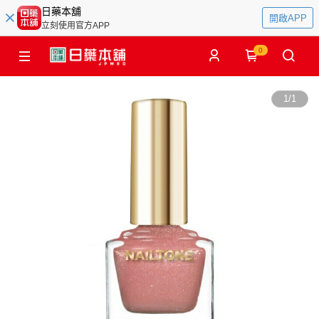
日藥本舖
開啟APP
立刻使用官方APP
0
1
/
1