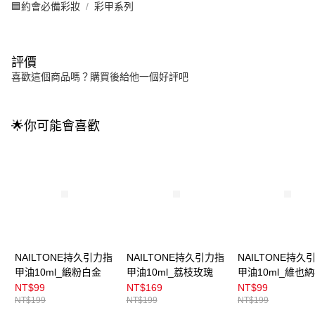
🟦約會必備彩妝
彩甲系列
評價
喜歡這個商品嗎？購買後給他一個好評吧
🌟你可能會喜歡
NAILTONE持久引力指
NAILTONE持久引力指
NAILTONE持久
甲油10ml_緞粉白金
甲油10ml_荔枝玫瑰
甲油10ml_維也
NT$99
NT$169
NT$99
NT$199
NT$199
NT$199