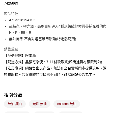
超商取貨付款
7425869
LINE Pay
商品特色
Apple Pay
4713218194152
超持久、極光澤、高顯白新導入4種頂級維他命營養補充維他命
街口支付
H、F、B5、E
悠遊付
無油商品 不含對羥基苯甲酸酯(特定防腐劑)
Google Pay
銷售重點
【配送地點】限本島。
全盈+PAY
【配送方式】黑貓宅急便、7-11付款取貨(超商進貨材積限制內)
大哥付你分期
【注意事項】網路售出之商品，無法在全台實體門市提供退款、退
相關說明
換貨服務。若與實體門市價格不同時，請以網站公告為主。
【大哥付你分期使用說明】
ATM付款
1.本服務由台灣大哥大提供，台灣大哥大用戶可立即使用無須另外申請。
2.付款方式選擇「大哥付你分期」，訂單成立後會自動跳轉到大哥付的交易
流程，驗證手機門號後，選擇欲分期的期數、繳款截止日，確認付款後即完
運送方式
相關分類
成交易。
3.實際核准額度、可分期數及費用金額請依後續交易確認頁面所載為準。
全家取貨付款
無油 顯白
光澤 無油
nailtone 無油
4.訂單成立30分鐘內，如未前往確認交易或遇審核未通過，訂單將自動取
每筆NT$100，滿NT$899(含以上)免運費
消。如遇「轉專審核」未通過狀況，表示未達大哥付你分期系統評分，恕無