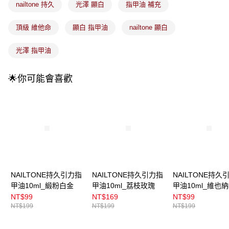
法說明評估內容。
nailtone 持久
光澤 顯白
指甲油 補充
付款後全家取貨
【繳款方式說明】
1.分期款項不併入電信帳單，「大哥付你分期」於每月結算日後寄送繳費提
每筆NT$100，滿NT$899(含以上)免運費
頂級 維他命
顯白 指甲油
nailtone 顯白
醒簡訊。
2.透過簡訊連結打開帳單後，可選擇「超商條碼／台灣大直營門市／銀行轉
7-11取貨付款
帳／街口支付／iPASS MONEY」等通路繳費。
光澤 指甲油
每筆NT$100，滿NT$899(含以上)免運費
【注意事項】
付款後7-11取貨
1.本服務係由「台灣大哥大股份有限公司」（以下簡稱本公司）所提供，讓
🌟你可能會喜歡
用戶於交易時，得透過本服務購買商品或服務，並由商店將買賣／分期付款
每筆NT$100，滿NT$899(含以上)免運費
買賣價金債權讓與本公司後，依約使用本公司帳單繳交帳款。
2.基於同意付款使用「大哥付你分期」之契約關係目的，商店將以您的個人
宅配
資料（包含姓名、電話或地址）提供予台灣大哥大進項蒐集、處理及利用，
由本公司與您本人進行分期帳單所需資料之確認、核對及更正。
每筆NT$100，滿NT$899(含以上)免運費
3.完整用戶服務條款，請詳閱以下連結：
https://oppay.tw/userRule
宅配(離島)
每筆NT$300，滿NT$3,000(含以上)免運費
付款後門市自取
NAILTONE持久引力指
NAILTONE持久引力指
NAILTONE持久
甲油10ml_緞粉白金
甲油10ml_荔枝玫瑰
甲油10ml_維也
每筆NT$100，滿NT$399(含以上)免運費
NT$99
NT$169
NT$99
NT$199
NT$199
NT$199