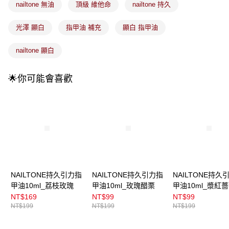
法說明評估內容。
nailtone 無油
頂級 維他命
nailtone 持久
付款後全家取貨
【繳款方式說明】
1.分期款項不併入電信帳單，「大哥付你分期」於每月結算日後寄送繳費提
每筆NT$100，滿NT$899(含以上)免運費
光澤 顯白
指甲油 補充
顯白 指甲油
醒簡訊。
2.透過簡訊連結打開帳單後，可選擇「超商條碼／台灣大直營門市／銀行轉
7-11取貨付款
帳／街口支付／iPASS MONEY」等通路繳費。
nailtone 顯白
每筆NT$100，滿NT$899(含以上)免運費
【注意事項】
付款後7-11取貨
1.本服務係由「台灣大哥大股份有限公司」（以下簡稱本公司）所提供，讓
🌟你可能會喜歡
用戶於交易時，得透過本服務購買商品或服務，並由商店將買賣／分期付款
每筆NT$100，滿NT$899(含以上)免運費
買賣價金債權讓與本公司後，依約使用本公司帳單繳交帳款。
2.基於同意付款使用「大哥付你分期」之契約關係目的，商店將以您的個人
宅配
資料（包含姓名、電話或地址）提供予台灣大哥大進項蒐集、處理及利用，
由本公司與您本人進行分期帳單所需資料之確認、核對及更正。
每筆NT$100，滿NT$899(含以上)免運費
3.完整用戶服務條款，請詳閱以下連結：
https://oppay.tw/userRule
宅配(離島)
每筆NT$300，滿NT$3,000(含以上)免運費
付款後門市自取
NAILTONE持久引力指
NAILTONE持久引力指
NAILTONE持久
甲油10ml_荔枝玫瑰
甲油10ml_玫瑰醋栗
甲油10ml_漿紅
每筆NT$100，滿NT$399(含以上)免運費
NT$169
NT$99
NT$99
NT$199
NT$199
NT$199