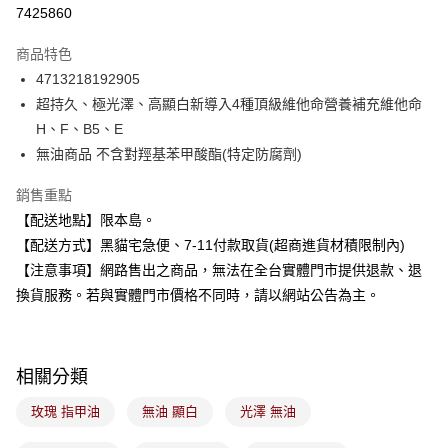
超商取貨付款
7425860
LINE Pay
商品特色
Apple Pay
4713218192905
超持久、極光澤、高顯白新導入4種頂級維他命營養補充維他命
街口支付
H、F、B5、E
悠遊付
無油商品 不含對羥基苯甲酸酯(特定防腐劑)
Google Pay
銷售重點
【配送地點】限本島。
全盈+PAY
【配送方式】黑貓宅急便、7-11付款取貨(超商進貨材積限制內)
大哥付你分期
【注意事項】網路售出之商品，無法在全台實體門市提供退款、退
相關說明
換貨服務。若與實體門市價格不同時，請以網站公告為主。
【大哥付你分期使用說明】
ATM付款
1.本服務由台灣大哥大提供，台灣大哥大用戶可立即使用無須另外申請。
2.付款方式選擇「大哥付你分期」，訂單成立後會自動跳轉到大哥付的交易
流程，驗證手機門號後，選擇欲分期的期數、繳款截止日，確認付款後即完
運送方式
相關分類
成交易。
3.實際核准額度、可分期數及費用金額請依後續交易確認頁面所載為準。
全家取貨付款
玫瑰 指甲油
無油 顯白
光澤 無油
4.訂單成立30分鐘內，如未前往確認交易或遇審核未通過，訂單將自動取
每筆NT$100，滿NT$899(含以上)免運費
消。如遇「轉專審核」未通過狀況，表示未達大哥付你分期系統評分，恕無