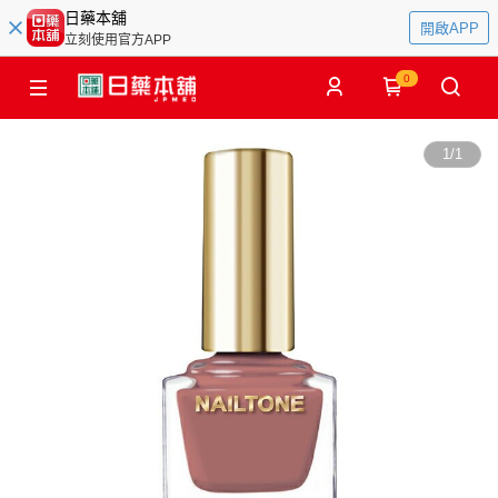
日藥本舖
開啟APP
立刻使用官方APP
0
1
/
1