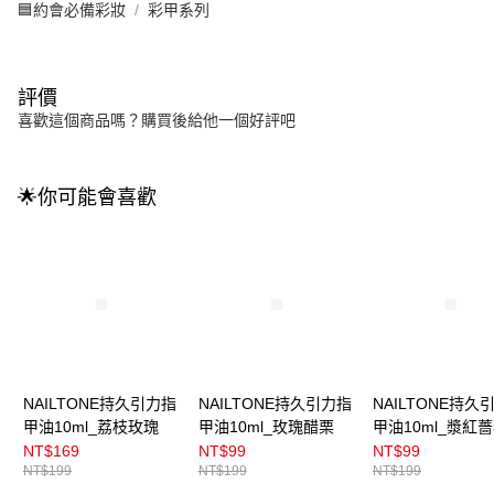
🟦約會必備彩妝
彩甲系列
評價
喜歡這個商品嗎？購買後給他一個好評吧
🌟你可能會喜歡
NAILTONE持久引力指
NAILTONE持久引力指
NAILTONE持久
甲油10ml_荔枝玫瑰
甲油10ml_玫瑰醋栗
甲油10ml_漿紅
NT$169
NT$99
NT$99
NT$199
NT$199
NT$199