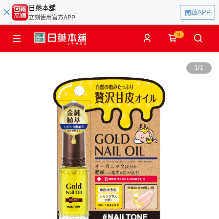
日藥本舖
開啟APP
立刻使用官方APP
0
1
/
1