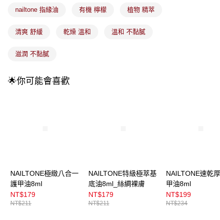
付款後全家取貨
【繳款方式說明】
nailtone 指緣油
有機 檸檬
植物 精萃
1.分期款項不併入電信帳單，「大哥付你分期」於每月結算日後寄送繳費提
每筆NT$100，滿NT$899(含以上)免運費
醒簡訊。
2.透過簡訊連結打開帳單後，可選擇「超商條碼／台灣大直營門市／銀行轉
清爽 舒緩
乾燥 溫和
溫和 不黏膩
7-11取貨付款
帳／街口支付／iPASS MONEY」等通路繳費。
每筆NT$100，滿NT$899(含以上)免運費
滋潤 不黏膩
【注意事項】
付款後7-11取貨
1.本服務係由「台灣大哥大股份有限公司」（以下簡稱本公司）所提供，讓
用戶於交易時，得透過本服務購買商品或服務，並由商店將買賣／分期付款
每筆NT$100，滿NT$899(含以上)免運費
🌟你可能會喜歡
買賣價金債權讓與本公司後，依約使用本公司帳單繳交帳款。
2.基於同意付款使用「大哥付你分期」之契約關係目的，商店將以您的個人
宅配
資料（包含姓名、電話或地址）提供予台灣大哥大進項蒐集、處理及利用，
由本公司與您本人進行分期帳單所需資料之確認、核對及更正。
每筆NT$100，滿NT$899(含以上)免運費
3.完整用戶服務條款，請詳閱以下連結：
https://oppay.tw/userRule
宅配(離島)
每筆NT$300，滿NT$3,000(含以上)免運費
付款後門市自取
每筆NT$100，滿NT$399(含以上)免運費
NAILTONE極緻八合一
NAILTONE特級極萃基
NAILTONE速乾
護甲油8ml
底油8ml_絲綢裸膚
甲油8ml
NT$179
NT$179
NT$199
NT$211
NT$211
NT$234