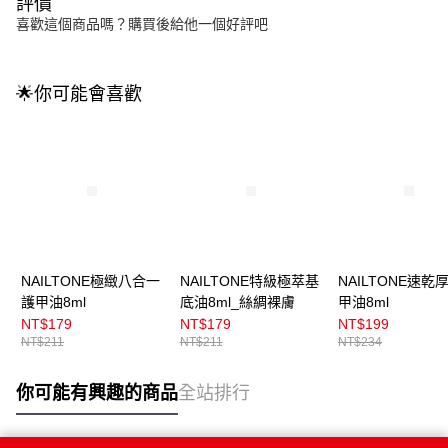
評價
喜歡這個商品嗎？購買後給他一個好評吧
🌟你可能會喜歡
NAILTONE極緻八合一
NAILTONE特級極萃基
NAILTONE速乾
護甲油8ml
底油8ml_絲綢裸膚
甲油8ml
NT$179
NT$179
NT$199
NT$211
NT$211
NT$234
你可能有興趣的商品
全站排行