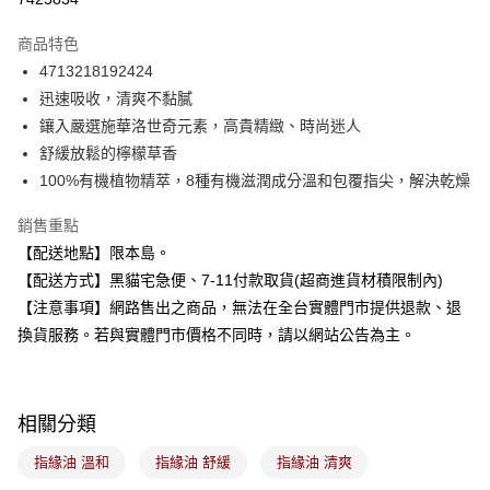
LINE Pay
商品特色
Apple Pay
4713218192424
迅速吸收，清爽不黏膩
街口支付
鑲入嚴選施華洛世奇元素，高貴精緻、時尚迷人
悠遊付
舒緩放鬆的檸檬草香
100%有機植物精萃，8種有機滋潤成分溫和包覆指尖，解決乾燥
Google Pay
銷售重點
全盈+PAY
【配送地點】限本島。
大哥付你分期
【配送方式】黑貓宅急便、7-11付款取貨(超商進貨材積限制內)
相關說明
【注意事項】網路售出之商品，無法在全台實體門市提供退款、退
【大哥付你分期使用說明】
換貨服務。若與實體門市價格不同時，請以網站公告為主。
ATM付款
1.本服務由台灣大哥大提供，台灣大哥大用戶可立即使用無須另外申請。
2.付款方式選擇「大哥付你分期」，訂單成立後會自動跳轉到大哥付的交易
流程，驗證手機門號後，選擇欲分期的期數、繳款截止日，確認付款後即完
運送方式
成交易。
3.實際核准額度、可分期數及費用金額請依後續交易確認頁面所載為準。
相關分類
全家取貨付款
4.訂單成立30分鐘內，如未前往確認交易或遇審核未通過，訂單將自動取
每筆NT$100，滿NT$899(含以上)免運費
消。如遇「轉專審核」未通過狀況，表示未達大哥付你分期系統評分，恕無
指緣油 溫和
指緣油 舒緩
指緣油 清爽
法說明評估內容。