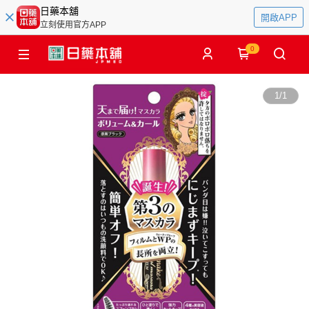
日藥本舖
開啟APP
立刻使用官方APP
0
1
/
1