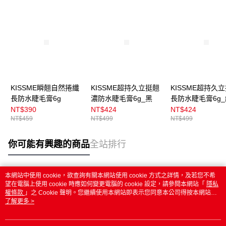
KISSME瞬翹自然捲纖
KISSME超持久立挺翹
KISSME超持久
長防水睫毛膏6g
濃防水睫毛膏6g_黑
長防水睫毛膏6g
黑
NT$390
NT$424
NT$424
NT$459
NT$499
NT$499
你可能有興趣的商品
全站排行
本網站中使用 cookie，欲查詢有關本網站使用 cookie 方式之詳情，及若您不希
熱門標籤
望在電腦上使用 cookie 時應如何變更電腦的 cookie 設定，請參閱本網站「
隱私
權條款
」之 Cookie 聲明。您繼續使用本網站即表示您同意本公司得按本網站使
用條款之 Cookie 聲明使用 cookie。
了解更多 >