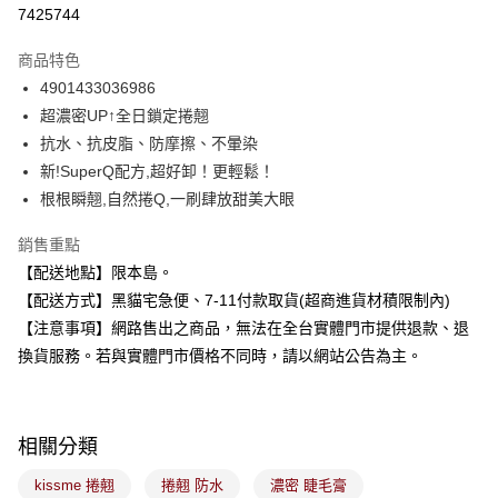
超商取貨付款
7425744
LINE Pay
商品特色
Apple Pay
4901433036986
超濃密UP↑全日鎖定捲翹
街口支付
抗水、抗皮脂、防摩擦、不暈染
悠遊付
新!SuperQ配方,超好卸！更輕鬆！
根根瞬翹,自然捲Q,一刷肆放甜美大眼
Google Pay
銷售重點
全盈+PAY
【配送地點】限本島。
大哥付你分期
【配送方式】黑貓宅急便、7-11付款取貨(超商進貨材積限制內)
相關說明
【注意事項】網路售出之商品，無法在全台實體門市提供退款、退
【大哥付你分期使用說明】
換貨服務。若與實體門市價格不同時，請以網站公告為主。
ATM付款
1.本服務由台灣大哥大提供，台灣大哥大用戶可立即使用無須另外申請。
2.付款方式選擇「大哥付你分期」，訂單成立後會自動跳轉到大哥付的交易
流程，驗證手機門號後，選擇欲分期的期數、繳款截止日，確認付款後即完
運送方式
成交易。
3.實際核准額度、可分期數及費用金額請依後續交易確認頁面所載為準。
相關分類
全家取貨付款
4.訂單成立30分鐘內，如未前往確認交易或遇審核未通過，訂單將自動取
每筆NT$100，滿NT$899(含以上)免運費
消。如遇「轉專審核」未通過狀況，表示未達大哥付你分期系統評分，恕無
kissme 捲翹
捲翹 防水
濃密 睫毛膏