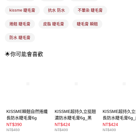
法說明評估內容。
付款後全家取貨
【繳款方式說明】
kissme 睫毛膏
抗水 防水
不暈染 睫毛膏
1.分期款項不併入電信帳單，「大哥付你分期」於每月結算日後寄送繳費提
每筆NT$100，滿NT$899(含以上)免運費
醒簡訊。
2.透過簡訊連結打開帳單後，可選擇「超商條碼／台灣大直營門市／銀行轉
捲翹 睫毛膏
皮脂 睫毛膏
睫毛膏 瞬翹
7-11取貨付款
帳／街口支付／iPASS MONEY」等通路繳費。
每筆NT$100，滿NT$899(含以上)免運費
防水 睫毛膏
【注意事項】
付款後7-11取貨
1.本服務係由「台灣大哥大股份有限公司」（以下簡稱本公司）所提供，讓
用戶於交易時，得透過本服務購買商品或服務，並由商店將買賣／分期付款
每筆NT$100，滿NT$899(含以上)免運費
🌟你可能會喜歡
買賣價金債權讓與本公司後，依約使用本公司帳單繳交帳款。
2.基於同意付款使用「大哥付你分期」之契約關係目的，商店將以您的個人
宅配
資料（包含姓名、電話或地址）提供予台灣大哥大進項蒐集、處理及利用，
由本公司與您本人進行分期帳單所需資料之確認、核對及更正。
每筆NT$100，滿NT$899(含以上)免運費
3.完整用戶服務條款，請詳閱以下連結：
https://oppay.tw/userRule
宅配(離島)
每筆NT$300，滿NT$3,000(含以上)免運費
付款後門市自取
每筆NT$100，滿NT$399(含以上)免運費
KISSME瞬翹自然捲纖
KISSME超持久立挺翹
KISSME超持久
長防水睫毛膏6g
濃防水睫毛膏6g_黑
長防水睫毛膏6g
黑
NT$390
NT$424
NT$424
NT$459
NT$499
NT$499