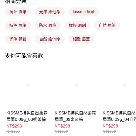
相關分類
法說明評估內容。
付款後全家取貨
【繳款方式說明】
1.分期款項不併入電信帳單，「大哥付你分期」於每月結算日後寄送繳費提
抗汗 眉筆
光澤 維他命
kissme 眉筆
每筆NT$100，滿NT$899(含以上)免運費
醒簡訊。
2.透過簡訊連結打開帳單後，可選擇「超商條碼／台灣大直營門市／銀行轉
7-11取貨付款
持色 眉筆
防水 眉筆
螺旋 眉刷
自然 眉筆
帳／街口支付／iPASS MONEY」等通路繳費。
每筆NT$100，滿NT$899(含以上)免運費
【注意事項】
光澤 蓬鬆
自然 維他命
細緻 眉筆
付款後7-11取貨
1.本服務係由「台灣大哥大股份有限公司」（以下簡稱本公司）所提供，讓
用戶於交易時，得透過本服務購買商品或服務，並由商店將買賣／分期付款
每筆NT$100，滿NT$899(含以上)免運費
🌟你可能會喜歡
買賣價金債權讓與本公司後，依約使用本公司帳單繳交帳款。
2.基於同意付款使用「大哥付你分期」之契約關係目的，商店將以您的個人
宅配
資料（包含姓名、電話或地址）提供予台灣大哥大進項蒐集、處理及利用，
由本公司與您本人進行分期帳單所需資料之確認、核對及更正。
每筆NT$100，滿NT$899(含以上)免運費
3.完整用戶服務條款，請詳閱以下連結：
https://oppay.tw/userRule
宅配(離島)
每筆NT$300，滿NT$3,000(含以上)免運費
付款後門市自取
每筆NT$100，滿NT$399(含以上)免運費
KISSME持色自然柔霧
KISSME持色自然柔霧
KISSME持色自
眉筆0.09g_03奶茶棕
眉筆_09米灰棕
眉筆0.09g_04自
NT$298
NT$298
NT$298
NT$350
NT$350
NT$350