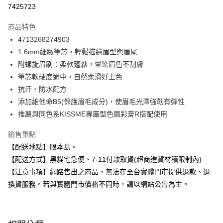
超商取貨付款
7425723
LINE Pay
商品特色
Apple Pay
4713268274903
1.6mm細緻筆芯，輕鬆描繪眉型與眉尾
街口支付
附螺旋眉刷：柔軟蓬鬆，暈染眉色不刮膚
悠遊付
筆芯軟硬度適中，自然柔滑好上色
抗汗、防水配方
Google Pay
添加維他命B5(保護眉毛成分)，使眉毛光澤強韌有彈性
全盈+PAY
推薦與同色系KISSME專屬型色眉彩膏R搭配使用
大哥付你分期
銷售重點
相關說明
【配送地點】限本島。
【大哥付你分期使用說明】
【配送方式】黑貓宅急便、7-11付款取貨(超商進貨材積限制內)
ATM付款
1.本服務由台灣大哥大提供，台灣大哥大用戶可立即使用無須另外申請。
2.付款方式選擇「大哥付你分期」，訂單成立後會自動跳轉到大哥付的交易
【注意事項】網路售出之商品，無法在全台實體門市提供退款、退
流程，驗證手機門號後，選擇欲分期的期數、繳款截止日，確認付款後即完
換貨服務。若與實體門市價格不同時，請以網站公告為主。
運送方式
成交易。
3.實際核准額度、可分期數及費用金額請依後續交易確認頁面所載為準。
全家取貨付款
4.訂單成立30分鐘內，如未前往確認交易或遇審核未通過，訂單將自動取
每筆NT$100，滿NT$899(含以上)免運費
消。如遇「轉專審核」未通過狀況，表示未達大哥付你分期系統評分，恕無