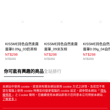
KISSME持色自然柔霧
KISSME持色自然柔霧
KISSME持色自
眉筆0.09g_03奶茶棕
眉筆_09米灰棕
眉筆0.09g_04自
NT$298
NT$298
NT$298
NT$350
NT$350
NT$350
你可能有興趣的商品
全站排行
本網站中使用 cookie，欲查詢有關本網站使用 cookie 方式之詳情，及若您不希
熱門標籤
望在電腦上使用 cookie 時應如何變更電腦的 cookie 設定，請參閱本網站「
隱私
權條款
」之 Cookie 聲明。您繼續使用本網站即表示您同意本公司得按本網站使
用條款之 Cookie 聲明使用 cookie。
了解更多 >