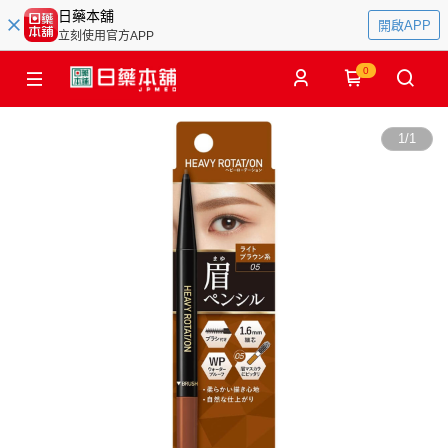
日藥本舖
開啟APP
立刻使用官方APP
0
1
/
1