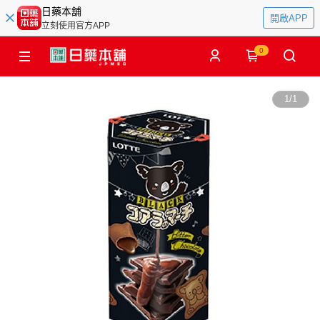
日藥本舖
開啟APP
立刻使用官方APP
0
1
/
1