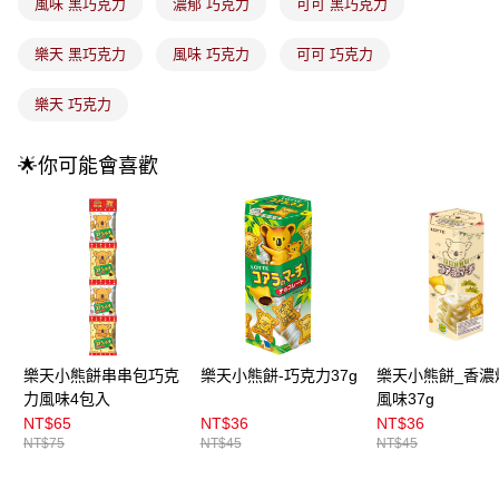
每筆NT$100，滿NT$899(含以上)免運費
風味 黑巧克力
濃郁 巧克力
可可 黑巧克力
消。如遇「轉專審核」未通過狀況，表示未達大哥付你分期系統評分，恕無
法說明評估內容。
付款後全家取貨
【繳款方式說明】
樂天 黑巧克力
風味 巧克力
可可 巧克力
1.分期款項不併入電信帳單，「大哥付你分期」於每月結算日後寄送繳費提
每筆NT$100，滿NT$899(含以上)免運費
醒簡訊。
樂天 巧克力
2.透過簡訊連結打開帳單後，可選擇「超商條碼／台灣大直營門市／銀行轉
7-11取貨付款
帳／街口支付／iPASS MONEY」等通路繳費。
每筆NT$100，滿NT$899(含以上)免運費
🌟你可能會喜歡
【注意事項】
付款後7-11取貨
1.本服務係由「台灣大哥大股份有限公司」（以下簡稱本公司）所提供，讓
用戶於交易時，得透過本服務購買商品或服務，並由商店將買賣／分期付款
每筆NT$100，滿NT$899(含以上)免運費
買賣價金債權讓與本公司後，依約使用本公司帳單繳交帳款。
2.基於同意付款使用「大哥付你分期」之契約關係目的，商店將以您的個人
宅配
資料（包含姓名、電話或地址）提供予台灣大哥大進項蒐集、處理及利用，
由本公司與您本人進行分期帳單所需資料之確認、核對及更正。
每筆NT$100，滿NT$899(含以上)免運費
3.完整用戶服務條款，請詳閱以下連結：
https://oppay.tw/userRule
宅配(離島)
每筆NT$300，滿NT$3,000(含以上)免運費
樂天小熊餅串串包巧克
樂天小熊餅-巧克力37g
樂天小熊餅_香濃
力風味4包入
風味37g
付款後門市自取
NT$65
NT$36
NT$36
每筆NT$100，滿NT$399(含以上)免運費
NT$75
NT$45
NT$45