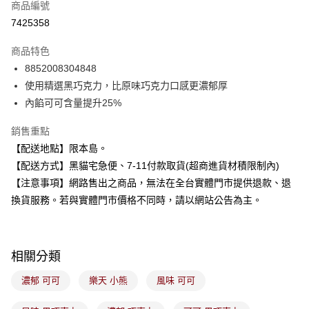
商品編號
超商取貨付款
7425358
LINE Pay
商品特色
Apple Pay
8852008304848
使用精選黑巧克力，比原味巧克力口感更濃郁厚
街口支付
內餡可可含量提升25%
悠遊付
銷售重點
Google Pay
【配送地點】限本島。
【配送方式】黑貓宅急便、7-11付款取貨(超商進貨材積限制內)
全盈+PAY
【注意事項】網路售出之商品，無法在全台實體門市提供退款、退
大哥付你分期
換貨服務。若與實體門市價格不同時，請以網站公告為主。
相關說明
【大哥付你分期使用說明】
ATM付款
1.本服務由台灣大哥大提供，台灣大哥大用戶可立即使用無須另外申請。
2.付款方式選擇「大哥付你分期」，訂單成立後會自動跳轉到大哥付的交易
相關分類
流程，驗證手機門號後，選擇欲分期的期數、繳款截止日，確認付款後即完
運送方式
成交易。
濃郁 可可
樂天 小熊
風味 可可
3.實際核准額度、可分期數及費用金額請依後續交易確認頁面所載為準。
全家取貨付款
4.訂單成立30分鐘內，如未前往確認交易或遇審核未通過，訂單將自動取