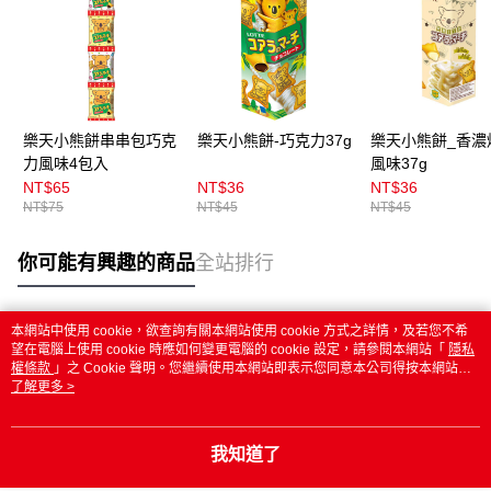
樂天小熊餅串串包巧克
樂天小熊餅-巧克力37g
樂天小熊餅_香濃
力風味4包入
風味37g
NT$65
NT$36
NT$36
NT$75
NT$45
NT$45
你可能有興趣的商品
全站排行
本網站中使用 cookie，欲查詢有關本網站使用 cookie 方式之詳情，及若您不希
熱門標籤
望在電腦上使用 cookie 時應如何變更電腦的 cookie 設定，請參閱本網站「
隱私
權條款
」之 Cookie 聲明。您繼續使用本網站即表示您同意本公司得按本網站使
用條款之 Cookie 聲明使用 cookie。
了解更多 >
我知道了