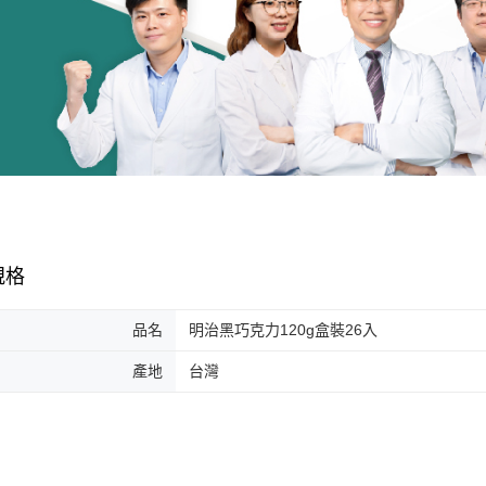
規格
品名
明治黑巧克力120g盒裝26入
產地
台灣