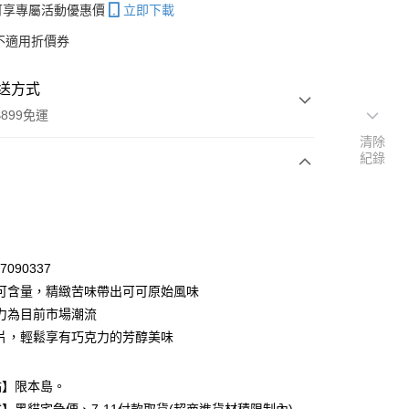
帳可享專屬活動優惠價
立即下載
不適用折價券
送方式
899免運
清除
紀錄
次付款
付款
77090337
可可含量，精緻苦味帶出可可原始風味
力為目前市場潮流
片，輕鬆享有巧克力的芳醇美味
點】限本島。
y