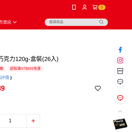
0
市資訊
克力120g-盒裝(26入)
活動
超取滿NT$899免運
則評價
)
89