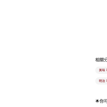
相關
美味 
明治 
🌟你