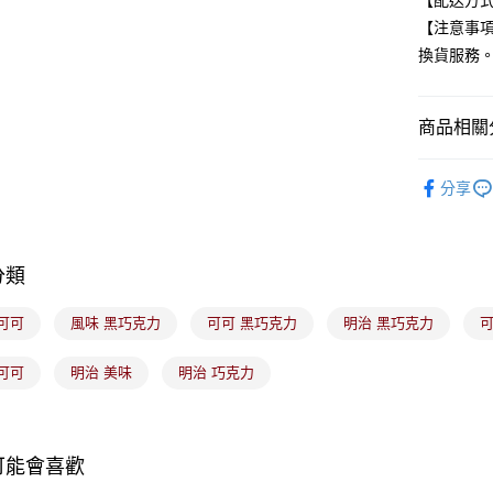
【配送方式
全盈+PAY
【注意事
換貨服務
大哥付你
相關說明
【大哥付
商品相關分
ATM付款
1.本服務
2.付款方
食品/飲料
流程，驗
分享
完成交易
運送方式
🟦中元普
3.實際核
4.訂單成
全家取貨
消。如遇
分類
每筆NT$1
無法說明
【繳款方
付款後全
1.分期款
可可
風味 黑巧克力
可可 黑巧克力
明治 黑巧克力
可
醒簡訊。
每筆NT$1
2.透過簡
可可
明治 美味
明治 巧克力
帳／街口支
7-11取貨
【注意事
每筆NT$1
1.本服務
用戶於交
付款後7-1
可能會喜歡
款買賣價
每筆NT$1
2.基於同