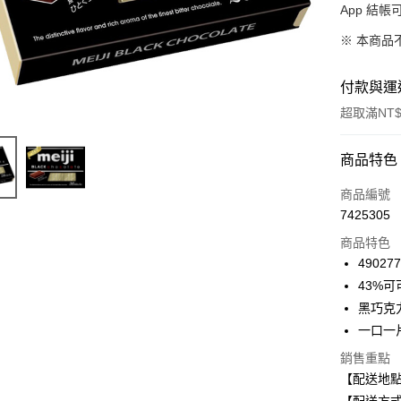
App 結
※ 本商品
付款與運
超取滿NT$
付款方式
商品特色
信用卡一
商品編號
7425305
超商取貨
商品特色
LINE Pay
49027
43%
Apple Pay
黑巧克
街口支付
一口一
悠遊付
銷售重點
【配送地
Google Pa