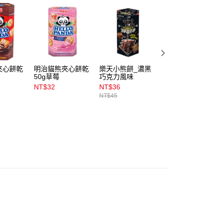
含姓名、電話或地址）提供予台灣大哥大進項蒐集、處理及利
公司與您本人進行分期帳單所需資料之確認、核對及更正。
戶服務條款，請詳閱以下連結：
https://oppay.tw/userRule
00，滿NT$899(含以上)免運費
00，滿NT$3,000(含以上)免運費
夾心餅乾
明治貓熊夾心餅乾
樂天小熊餅_濃黑
好來全亮白星耀牙
力
50g草莓
巧克力風味
膏日本晚櫻120g
市自取
NT$32
NT$36
NT$129
00，滿NT$399(含以上)免運費
NT$45
NT$149