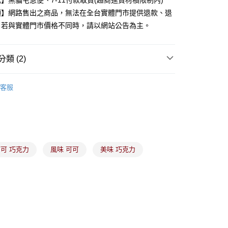
】黑貓宅急便、7-11付款取貨(超商進貨材積限制內)
項】網路售出之商品，無法在全台實體門市提供退款、退
。若與實體門市價格不同時，請以網站公告為主。
分期
你分期使用說明】
類 (2)
由台灣大哥大提供，台灣大哥大用戶可立即使用無須另外申請。
式選擇「大哥付你分期」，訂單成立後會自動跳轉到大哥付的交易
巧克力
證手機門號後，選擇欲分期的期數、繳款截止日，確認付款後即
客服
。
渡零食
准額度、可分期數及費用金額請依後續交易確認頁面所載為準。
立30分鐘內，如未前往確認交易或遇審核未通過，訂單將自動取
付款
「轉專審核」未通過狀況，表示未達大哥付你分期系統評分，恕
00，滿NT$899(含以上)免運費
評估內容。
式說明】
家取貨
項不併入電信帳單，「大哥付你分期」於每月結算日後寄送繳費提
可 巧克力
風味 可可
美味 巧克力
00，滿NT$899(含以上)免運費
訊連結打開帳單後，可選擇「超商條碼／台灣大直營門市／銀行轉
付／iPASS MONEY」等通路繳費。
付款
項】
00，滿NT$899(含以上)免運費
係由「台灣大哥大股份有限公司」（以下簡稱本公司）所提供，讓
易時，得透過本服務購買商品或服務，並由商店將買賣／分期付
1取貨
金債權讓與本公司後，依約使用本公司帳單繳交帳款。
00，滿NT$899(含以上)免運費
意付款使用「大哥付你分期」之契約關係目的，商店將以您的個人