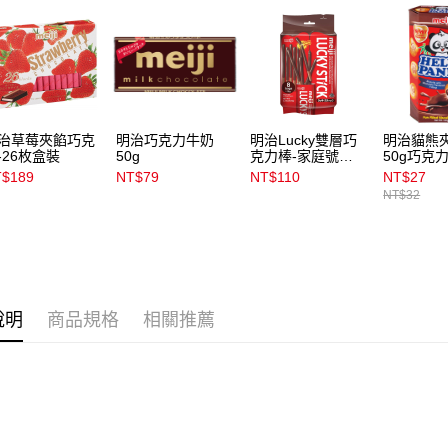
資料（包
宅配
用，由本
3.完整用
每筆NT$1
宅配(離島)
每筆NT$3
治草莓夾餡巧克
明治巧克力牛奶
明治Lucky雙層巧
明治貓熊
-26枚盒裝
50g
克力棒-家庭號
50g巧克
付款後門
120g
$189
NT$79
NT$110
NT$27
每筆NT$1
NT$32
說明
商品規格
相關推薦