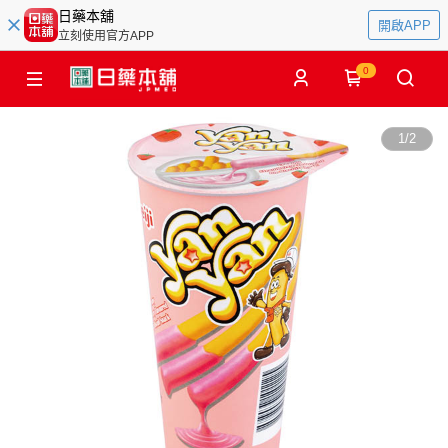
日藥本舖
開啟APP
立刻使用官方APP
0
1
/
2