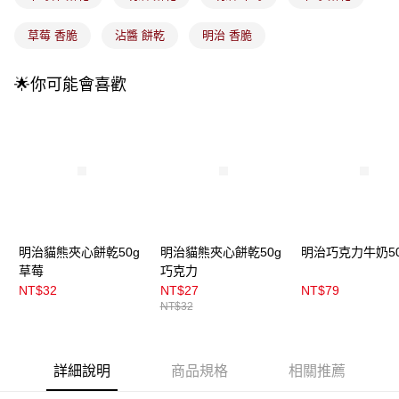
付款後全家取貨
【繳款方式說明】
1.分期款項不併入電信帳單，「大哥付你分期」於每月結算日後寄送繳費提
每筆NT$100，滿NT$899(含以上)免運費
草莓 香脆
沾醬 餅乾
明治 香脆
醒簡訊。
2.透過簡訊連結打開帳單後，可選擇「超商條碼／台灣大直營門市／銀行轉
7-11取貨付款
帳／街口支付／iPASS MONEY」等通路繳費。
🌟你可能會喜歡
每筆NT$100，滿NT$899(含以上)免運費
【注意事項】
付款後7-11取貨
1.本服務係由「台灣大哥大股份有限公司」（以下簡稱本公司）所提供，讓
用戶於交易時，得透過本服務購買商品或服務，並由商店將買賣／分期付款
每筆NT$100，滿NT$899(含以上)免運費
買賣價金債權讓與本公司後，依約使用本公司帳單繳交帳款。
2.基於同意付款使用「大哥付你分期」之契約關係目的，商店將以您的個人
宅配
資料（包含姓名、電話或地址）提供予台灣大哥大進項蒐集、處理及利用，
由本公司與您本人進行分期帳單所需資料之確認、核對及更正。
每筆NT$100，滿NT$899(含以上)免運費
3.完整用戶服務條款，請詳閱以下連結：
https://oppay.tw/userRule
宅配(離島)
明治貓熊夾心餅乾50g
明治貓熊夾心餅乾50g
明治巧克力牛奶50
每筆NT$300，滿NT$3,000(含以上)免運費
草莓
巧克力
付款後門市自取
NT$32
NT$27
NT$79
NT$32
每筆NT$100，滿NT$399(含以上)免運費
詳細說明
商品規格
相關推薦