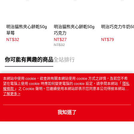
明治貓熊夾心餅乾50g
明治貓熊夾心餅乾50g
明治巧克力牛奶50
草莓
巧克力
NT$32
NT$27
NT$79
NT$32
你可能有興趣的商品
全站排行
本網站中使用 cookie，欲查詢有關本網站使用 cookie 方式之詳情，及若您不希
熱門標籤
望在電腦上使用 cookie 時應如何變更電腦的 cookie 設定，請參閱本網站「
隱私
權條款
」之 Cookie 聲明。您繼續使用本網站即表示您同意本公司得按本網站使
用條款之 Cookie 聲明使用 cookie。
了解更多 >
我知道了