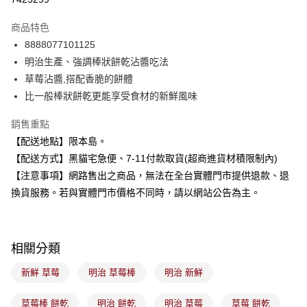
LINE Pay
商品特色
Apple Pay
8888077101125
明治生產、強調棒狀餅乾沾醬吃法
街口支付
草莓沾醬,搭配香脆的餅體
悠遊付
比一般棒狀餅乾更能享受食材的新鮮風味
Google Pay
銷售重點
【配送地點】限本島。
全盈+PAY
【配送方式】黑貓宅急便、7-11付款取貨(超商進貨材積限制內)
大哥付你分期
【注意事項】網路售出之商品，無法在全台實體門市提供退款、退
相關說明
換貨服務。若與實體門市價格不同時，請以網站公告為主。
【大哥付你分期使用說明】
ATM付款
1.本服務由台灣大哥大提供，台灣大哥大用戶可立即使用無須另外申請。
2.付款方式選擇「大哥付你分期」，訂單成立後會自動跳轉到大哥付的交易
流程，驗證手機門號後，選擇欲分期的期數、繳款截止日，確認付款後即完
運送方式
相關分類
成交易。
3.實際核准額度、可分期數及費用金額請依後續交易確認頁面所載為準。
全家取貨付款
新鮮 草莓
明治 草莓棒
明治 新鮮
4.訂單成立30分鐘內，如未前往確認交易或遇審核未通過，訂單將自動取
每筆NT$100，滿NT$899(含以上)免運費
消。如遇「轉專審核」未通過狀況，表示未達大哥付你分期系統評分，恕無
法說明評估內容。
草莓棒 餅乾
明治 餅乾
明治 草莓
草莓 餅乾