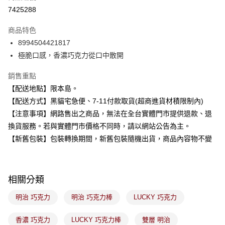
超商取貨付款
7425288
LINE Pay
商品特色
Apple Pay
8994504421817
極脆口感，香濃巧克力從口中散開
街口支付
銷售重點
悠遊付
【配送地點】限本島。
Google Pay
【配送方式】黑貓宅急便、7-11付款取貨(超商進貨材積限制內)
【注意事項】網路售出之商品，無法在全台實體門市提供退款、退
全盈+PAY
換貨服務。若與實體門市價格不同時，請以網站公告為主。
大哥付你分期
【新舊包裝】包裝轉換期間，新舊包裝隨機出貨，商品內容物不變
相關說明
【大哥付你分期使用說明】
ATM付款
1.本服務由台灣大哥大提供，台灣大哥大用戶可立即使用無須另外申請。
2.付款方式選擇「大哥付你分期」，訂單成立後會自動跳轉到大哥付的交易
相關分類
流程，驗證手機門號後，選擇欲分期的期數、繳款截止日，確認付款後即完
運送方式
成交易。
明治 巧克力
明治 巧克力棒
LUCKY 巧克力
3.實際核准額度、可分期數及費用金額請依後續交易確認頁面所載為準。
全家取貨付款
4.訂單成立30分鐘內，如未前往確認交易或遇審核未通過，訂單將自動取
每筆NT$100，滿NT$899(含以上)免運費
香濃 巧克力
LUCKY 巧克力棒
雙層 明治
消。如遇「轉專審核」未通過狀況，表示未達大哥付你分期系統評分，恕無