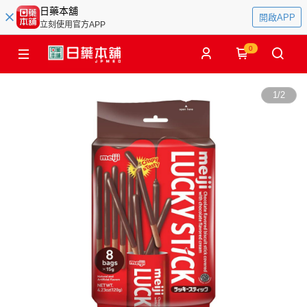
日藥本舖
開啟APP
立刻使用官方APP
0
1
/
2