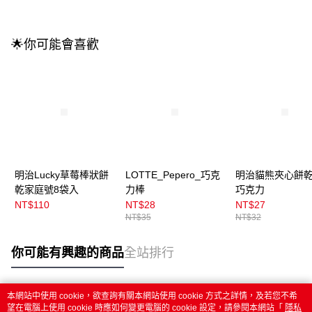
🌟你可能會喜歡
明治Lucky草莓棒狀餅
LOTTE_Pepero_巧克
明治貓熊夾心餅乾
乾家庭號8袋入
力棒
巧克力
NT$110
NT$28
NT$27
NT$35
NT$32
你可能有興趣的商品
全站排行
本網站中使用 cookie，欲查詢有關本網站使用 cookie 方式之詳情，及若您不希
熱門標籤
望在電腦上使用 cookie 時應如何變更電腦的 cookie 設定，請參閱本網站「
隱私