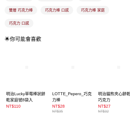
法說明評估內容。
付款後全家取貨
【繳款方式說明】
雙層 巧克力棒
巧克力棒 口感
巧克力棒 家庭
1.分期款項不併入電信帳單，「大哥付你分期」於每月結算日後寄送繳費提
每筆NT$100，滿NT$899(含以上)免運費
醒簡訊。
巧克力 口感
2.透過簡訊連結打開帳單後，可選擇「超商條碼／台灣大直營門市／銀行轉
7-11取貨付款
帳／街口支付／iPASS MONEY」等通路繳費。
每筆NT$100，滿NT$899(含以上)免運費
🌟你可能會喜歡
【注意事項】
付款後7-11取貨
1.本服務係由「台灣大哥大股份有限公司」（以下簡稱本公司）所提供，讓
用戶於交易時，得透過本服務購買商品或服務，並由商店將買賣／分期付款
每筆NT$100，滿NT$899(含以上)免運費
買賣價金債權讓與本公司後，依約使用本公司帳單繳交帳款。
2.基於同意付款使用「大哥付你分期」之契約關係目的，商店將以您的個人
宅配
資料（包含姓名、電話或地址）提供予台灣大哥大進項蒐集、處理及利用，
由本公司與您本人進行分期帳單所需資料之確認、核對及更正。
每筆NT$100，滿NT$899(含以上)免運費
3.完整用戶服務條款，請詳閱以下連結：
https://oppay.tw/userRule
宅配(離島)
每筆NT$300，滿NT$3,000(含以上)免運費
明治Lucky草莓棒狀餅
LOTTE_Pepero_巧克
明治貓熊夾心餅乾
乾家庭號8袋入
力棒
巧克力
付款後門市自取
NT$110
NT$28
NT$27
每筆NT$100，滿NT$399(含以上)免運費
NT$35
NT$32