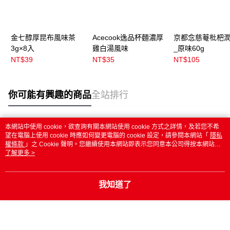
金七醇厚昆布風味茶
Acecook逸品杯麵濃厚
京都念慈菴枇杷
3g×8入
雞白湯風味
_原味60g
NT$39
NT$35
NT$105
你可能有興趣的商品
全站排行
本網站中使用 cookie，欲查詢有關本網站使用 cookie 方式之詳情，及若您不希
熱門標籤
望在電腦上使用 cookie 時應如何變更電腦的 cookie 設定，請參閱本網站「
隱私
權條款
」之 Cookie 聲明。您繼續使用本網站即表示您同意本公司得按本網站使
用條款之 Cookie 聲明使用 cookie。
了解更多 >
我知道了