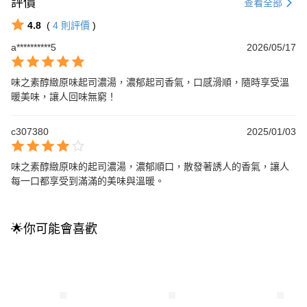
評價
查看全部
4.8
(
4
則評價
)
a**********5
2026/05/17
味之素醇緻原味起司濃湯，濃郁起司香氣，口感滑順，隨時享受溫
暖美味，讓人回味無窮！
c307380
2025/01/03
味之素醇緻原味的起司濃湯，濃郁順口，散發著誘人的香氣，讓人
每一口都享受到滿滿的美味與溫暖。
🌟你可能會喜歡