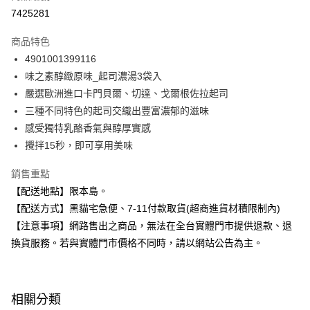
超商取貨付款
7425281
LINE Pay
商品特色
Apple Pay
4901001399116
味之素醇緻原味_起司濃湯3袋入
街口支付
嚴選歐洲進口卡門貝爾、切達、戈爾根佐拉起司
悠遊付
三種不同特色的起司交織出豐富濃郁的滋味
感受獨特乳酪香氣與醇厚實感
Google Pay
攪拌15秒，即可享用美味
全盈+PAY
銷售重點
大哥付你分期
【配送地點】限本島。
相關說明
【配送方式】黑貓宅急便、7-11付款取貨(超商進貨材積限制內)
【大哥付你分期使用說明】
【注意事項】網路售出之商品，無法在全台實體門市提供退款、退
ATM付款
1.本服務由台灣大哥大提供，台灣大哥大用戶可立即使用無須另外申請。
2.付款方式選擇「大哥付你分期」，訂單成立後會自動跳轉到大哥付的交易
換貨服務。若與實體門市價格不同時，請以網站公告為主。
流程，驗證手機門號後，選擇欲分期的期數、繳款截止日，確認付款後即完
運送方式
成交易。
3.實際核准額度、可分期數及費用金額請依後續交易確認頁面所載為準。
全家取貨付款
4.訂單成立30分鐘內，如未前往確認交易或遇審核未通過，訂單將自動取
相關分類
每筆NT$100，滿NT$899(含以上)免運費
消。如遇「轉專審核」未通過狀況，表示未達大哥付你分期系統評分，恕無