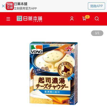
日藥本舖
開啟APP
立刻使用官方APP
0
1
/
1