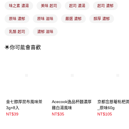
法說明評估內容。
味之素 濃湯
美味 起司
起司 濃湯
起司 濃郁
付款後全家取貨
【繳款方式說明】
1.分期款項不併入電信帳單，「大哥付你分期」於每月結算日後寄送繳費提
每筆NT$100，滿NT$899(含以上)免運費
醒簡訊。
原味 濃郁
原味 滋味
嚴選 濃郁
醇厚 濃郁
2.透過簡訊連結打開帳單後，可選擇「超商條碼／台灣大直營門市／銀行轉
7-11取貨付款
帳／街口支付／iPASS MONEY」等通路繳費。
乳酪 起司
濃郁 滋味
每筆NT$100，滿NT$899(含以上)免運費
【注意事項】
付款後7-11取貨
1.本服務係由「台灣大哥大股份有限公司」（以下簡稱本公司）所提供，讓
🌟你可能會喜歡
用戶於交易時，得透過本服務購買商品或服務，並由商店將買賣／分期付款
每筆NT$100，滿NT$899(含以上)免運費
買賣價金債權讓與本公司後，依約使用本公司帳單繳交帳款。
2.基於同意付款使用「大哥付你分期」之契約關係目的，商店將以您的個人
宅配
資料（包含姓名、電話或地址）提供予台灣大哥大進項蒐集、處理及利用，
由本公司與您本人進行分期帳單所需資料之確認、核對及更正。
每筆NT$100，滿NT$899(含以上)免運費
3.完整用戶服務條款，請詳閱以下連結：
https://oppay.tw/userRule
宅配(離島)
每筆NT$300，滿NT$3,000(含以上)免運費
付款後門市自取
金七醇厚昆布風味茶
Acecook逸品杯麵濃厚
京都念慈菴枇杷
每筆NT$100，滿NT$399(含以上)免運費
3g×8入
雞白湯風味
_原味60g
NT$39
NT$35
NT$105