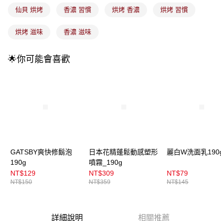
付款後全家取貨
【繳款方式說明】
仙貝 烘烤
香濃 習慣
烘烤 香濃
烘烤 習慣
1.分期款項不併入電信帳單，「大哥付你分期」於每月結算日後寄送繳費提
每筆NT$100，滿NT$899(含以上)免運費
醒簡訊。
2.透過簡訊連結打開帳單後，可選擇「超商條碼／台灣大直營門市／銀行轉
烘烤 滋味
香濃 滋味
7-11取貨付款
帳／街口支付／iPASS MONEY」等通路繳費。
每筆NT$100，滿NT$899(含以上)免運費
【注意事項】
🌟你可能會喜歡
付款後7-11取貨
1.本服務係由「台灣大哥大股份有限公司」（以下簡稱本公司）所提供，讓
用戶於交易時，得透過本服務購買商品或服務，並由商店將買賣／分期付款
每筆NT$100，滿NT$899(含以上)免運費
買賣價金債權讓與本公司後，依約使用本公司帳單繳交帳款。
2.基於同意付款使用「大哥付你分期」之契約關係目的，商店將以您的個人
宅配
資料（包含姓名、電話或地址）提供予台灣大哥大進項蒐集、處理及利用，
由本公司與您本人進行分期帳單所需資料之確認、核對及更正。
每筆NT$100，滿NT$899(含以上)免運費
3.完整用戶服務條款，請詳閱以下連結：
https://oppay.tw/userRule
宅配(離島)
每筆NT$300，滿NT$3,000(含以上)免運費
GATSBY爽快修鬍泡
日本花精蓬鬆動感塑形
麗白W洗面乳190
付款後門市自取
190g
噴霧_190g
NT$129
NT$309
NT$79
每筆NT$100，滿NT$399(含以上)免運費
NT$150
NT$359
NT$145
詳細說明
相關推薦