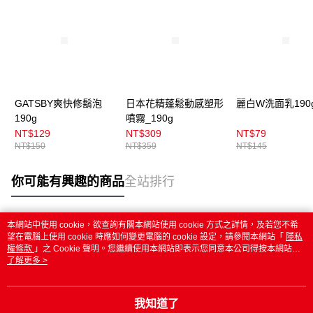
GATSBY爽快修鬍泡
日本花精蓬鬆動感塑形
麗白W洗面乳190
190g
噴霧_190g
NT$129
NT$309
NT$79
NT$150
NT$359
NT$145
你可能有興趣的商品
全站排行
本網站中使用 cookie，欲查詢有關本網站使用 cookie 方式之詳情，及若您不希
熱門標籤
望在電腦上使用 cookie 時應如何變更電腦的 cookie 設定，請參閱本網站「
隱私
權條款
」之 Cookie 聲明。您繼續使用本網站即表示您同意本公司得按本網站使
用條款之 Cookie 聲明使用 cookie。
了解更多 >
我知道了