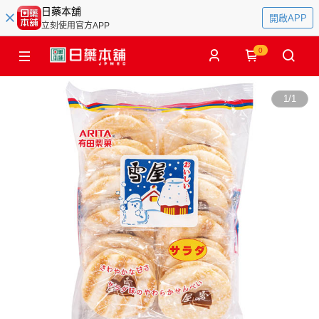
日藥本舖
開啟APP
立刻使用官方APP
0
1
/
1