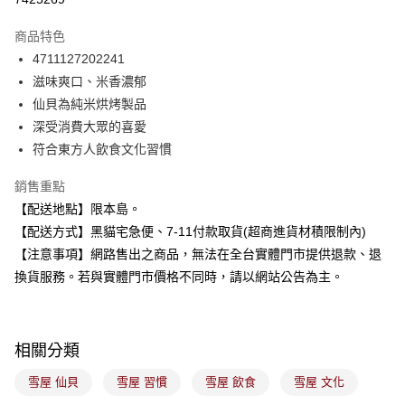
LINE Pay
商品特色
Apple Pay
4711127202241
滋味爽口、米香濃郁
街口支付
仙貝為純米烘烤製品
悠遊付
深受消費大眾的喜愛
符合東方人飲食文化習慣
Google Pay
銷售重點
全盈+PAY
【配送地點】限本島。
大哥付你分期
【配送方式】黑貓宅急便、7-11付款取貨(超商進貨材積限制內)
相關說明
【注意事項】網路售出之商品，無法在全台實體門市提供退款、退
【大哥付你分期使用說明】
換貨服務。若與實體門市價格不同時，請以網站公告為主。
ATM付款
1.本服務由台灣大哥大提供，台灣大哥大用戶可立即使用無須另外申請。
2.付款方式選擇「大哥付你分期」，訂單成立後會自動跳轉到大哥付的交易
流程，驗證手機門號後，選擇欲分期的期數、繳款截止日，確認付款後即完
運送方式
成交易。
3.實際核准額度、可分期數及費用金額請依後續交易確認頁面所載為準。
相關分類
全家取貨付款
4.訂單成立30分鐘內，如未前往確認交易或遇審核未通過，訂單將自動取
每筆NT$100，滿NT$899(含以上)免運費
消。如遇「轉專審核」未通過狀況，表示未達大哥付你分期系統評分，恕無
雪屋 仙貝
雪屋 習慣
雪屋 飲食
雪屋 文化
法說明評估內容。