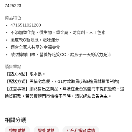
超商取貨付款
7425223
LINE Pay
商品特色
Apple Pay
4716511021200
不添加塑化劑、微生物、重金屬、防腐劑、人工色素
街口支付
脆皮軟Q新嚼感，滋味滿分
悠遊付
適合全家人共享的幸福零食
酸甜檸檬口味，營養好吃笑CC，給孩子一天的活力充沛
Google Pay
銷售重點
全盈+PAY
【配送地點】限本島。
大哥付你分期
【配送方式】黑貓宅急便、7-11付款取貨(超商進貨材積限制內)
相關說明
【注意事項】網路售出之商品，無法在全台實體門市提供退款、退
【大哥付你分期使用說明】
換貨服務。若與實體門市價格不同時，請以網站公告為主。
ATM付款
1.本服務由台灣大哥大提供，台灣大哥大用戶可立即使用無須另外申請。
2.付款方式選擇「大哥付你分期」，訂單成立後會自動跳轉到大哥付的交易
流程，驗證手機門號後，選擇欲分期的期數、繳款截止日，確認付款後即完
運送方式
成交易。
3.實際核准額度、可分期數及費用金額請依後續交易確認頁面所載為準。
相關分類
全家取貨付款
4.訂單成立30分鐘內，如未前往確認交易或遇審核未通過，訂單將自動取
每筆NT$100，滿NT$899(含以上)免運費
消。如遇「轉專審核」未通過狀況，表示未達大哥付你分期系統評分，恕無
檸檬 軟糖
營養 軟糖
小兒利撒爾 軟糖