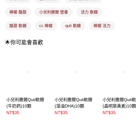
法說明評估內容。
付款後全家取貨
【繳款方式說明】
檸檬 酸甜
小兒利撒爾 營養
活力 軟糖
1.分期款項不併入電信帳單，「大哥付你分期」於每月結算日後寄送繳費提
每筆NT$100，滿NT$899(含以上)免運費
醒簡訊。
2.透過簡訊連結打開帳單後，可選擇「超商條碼／台灣大直營門市／銀行轉
酸甜 軟糖
cc 檸檬
quti 軟糖
檸檬 活力
7-11取貨付款
帳／街口支付／iPASS MONEY」等通路繳費。
每筆NT$100，滿NT$899(含以上)免運費
【注意事項】
🌟你可能會喜歡
付款後7-11取貨
1.本服務係由「台灣大哥大股份有限公司」（以下簡稱本公司）所提供，讓
用戶於交易時，得透過本服務購買商品或服務，並由商店將買賣／分期付款
每筆NT$100，滿NT$899(含以上)免運費
買賣價金債權讓與本公司後，依約使用本公司帳單繳交帳款。
2.基於同意付款使用「大哥付你分期」之契約關係目的，商店將以您的個人
宅配
資料（包含姓名、電話或地址）提供予台灣大哥大進項蒐集、處理及利用，
由本公司與您本人進行分期帳單所需資料之確認、核對及更正。
每筆NT$100，滿NT$899(含以上)免運費
3.完整用戶服務條款，請詳閱以下連結：
https://oppay.tw/userRule
宅配(離島)
每筆NT$300，滿NT$3,000(含以上)免運費
小兒利撒爾Quti軟糖
小兒利撒爾Quti軟糖
小兒利撒爾Quti
付款後門市自取
(牛奶鈣)10顆
(藻油DHA)10顆
(晶明葉黃素)10顆
NT$35
NT$35
NT$35
每筆NT$100，滿NT$399(含以上)免運費