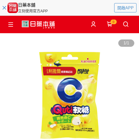
日藥本舖
開啟APP
立刻使用官方APP
0
1
/
1