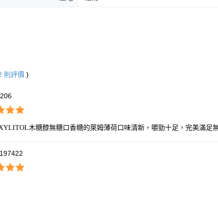
2
則評價
)
0206
TEXYLITOL木糖醇無糖口香糖的萊姆薄荷口味清新，嚼勁十足，完美滿
197422