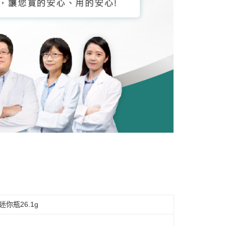
你瓶26.1g