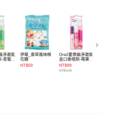
易時，得透過本服務購買商品或服務，並由商店將買賣／分期付
1取貨
金債權讓與本公司後，依約使用本公司帳單繳交帳款。
00，滿NT$899(含以上)免運費
意付款使用「大哥付你分期」之契約關係目的，商店將以您的個人
含姓名、電話或地址）提供予台灣大哥大進項蒐集、處理及利
公司與您本人進行分期帳單所需資料之確認、核對及更正。
戶服務條款，請詳閱以下連結：
https://oppay.tw/userRule
00，滿NT$899(含以上)免運費
00，滿NT$3,000(含以上)免運費
樂齒淨澈氣
伊華_香草風味棉
Ora2愛樂齒淨澈氣
原薘無糖蜂蜜檸檬
劑-青葡萄
花糖
息口香噴劑-莓果薄
潤喉糖60g
市自取
荷6ml
NT$59
NT$99
NT$89
00，滿NT$399(含以上)免運費
NT$129