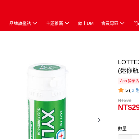
品牌旗艦館
主題推薦
線上DM
會員專區
門
LOTT
(迷你瓶)
App 獨享
5 (
2
NT$39
NT$2
數量