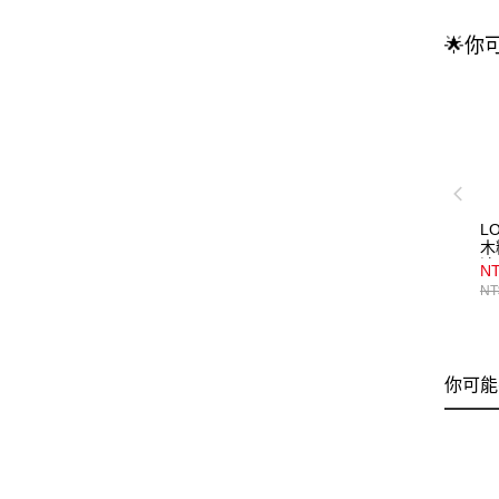
🌟你
L
木
清
N
瓶)
NT
你可能