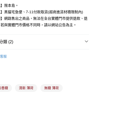
點】限本島。
y
】黑貓宅急便、7-11付款取貨(超商進貨材積限制內)
項】網路售出之商品，無法在全台實體門市提供退款、退
。若與實體門市價格不同時，請以網站公告為主。
分期
你分期使用說明】
類 (2)
由台灣大哥大提供，台灣大哥大用戶可立即使用無須另外申請。
式選擇「大哥付你分期」，訂單成立後會自動跳轉到大哥付的交易
糖果
證手機門號後，選擇欲分期的期數、繳款截止日，確認付款後即
客服
。
渡零食
准額度、可分期數及費用金額請依後續交易確認頁面所載為準。
立30分鐘內，如未前往確認交易或遇審核未通過，訂單將自動取
付款
「轉專審核」未通過狀況，表示未達大哥付你分期系統評分，恕
00，滿NT$899(含以上)免運費
評估內容。
式說明】
家取貨
項不併入電信帳單，「大哥付你分期」於每月結算日後寄送繳費提
口香糖
清新 薄荷
無糖 薄荷
00，滿NT$899(含以上)免運費
訊連結打開帳單後，可選擇「超商條碼／台灣大直營門市／銀行轉
付／iPASS MONEY」等通路繳費。
付款
項】
00，滿NT$899(含以上)免運費
係由「台灣大哥大股份有限公司」（以下簡稱本公司）所提供，讓