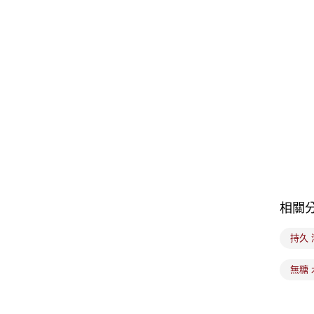
相關
持久 
無糖