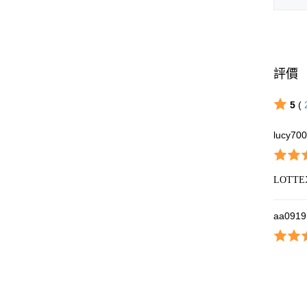
評價
5
(
lucy70
LOT
aa0919