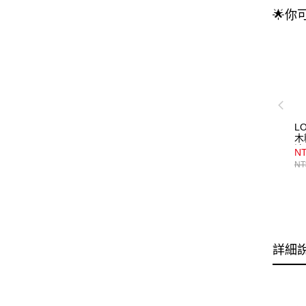
🌟你
L
木
清
N
瓶)
NT
詳細