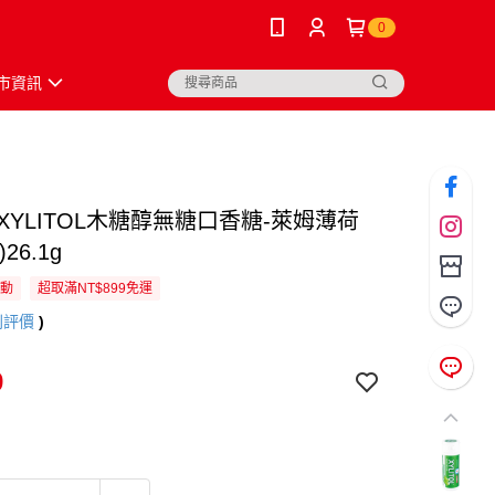
0
市資訊
EXYLITOL木糖醇無糖口香糖-萊姆薄荷
26.1g
活動
超取滿NT$899免運
則評價
)
9