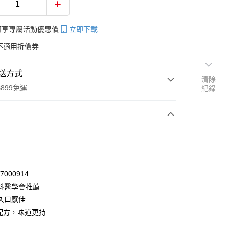
帳可享專屬活動優惠價
立即下載
不適用折價券
送方式
清除
899免運
紀錄
次付款
付款
77000914
科醫學會推薦
久口感佳
新配方，味道更持