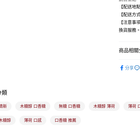
【配送地
Google Pa
【配送方式
全盈+PAY
【注意事
換貨服務
大哥付你
相關說明
【大哥付
商品相關分
ATM付款
1.本服務
2.付款方
食品/飲料
流程，驗
分享
完成交易
運送方式
🟦中元普
3.實際核
4.訂單成
全家取貨
消。如遇
分類
每筆NT$1
無法說明
【繳款方
付款後全
1.分期款
清新
木糖醇 口香糖
無糖 口香糖
木糖醇 薄荷
薄荷 
醒簡訊。
每筆NT$1
2.透過簡
 木糖醇
薄荷 口感
口香糖 推薦
帳／街口支
7-11取貨
【注意事
每筆NT$1
1.本服務