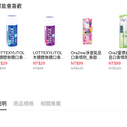
用戶於交
付款後7-1
可能會喜歡
款買賣價
每筆NT$1
2.基於同
資料（包
宅配
用，由本
3.完整用
每筆NT$1
宅配(離島)
每筆NT$3
OTTEXYLITOL
LOTTEXYLITOL
Ora2me淨澈氣息
Ora2愛
糖醇無糖口香糖-
木糖醇無糖口香糖-
口香噴劑_香甜蜜
息口香噴
付款後門
新薄荷(迷你
藍莓薄荷(迷你
桃
薄荷6ml
T$29
NT$29
NT$99
NT$99
每筆NT$1
26.1g
瓶)26.1g
$39
NT$39
NT$129
NT$129
說明
商品規格
相關推薦