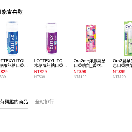
可能會喜歡
OTTEXYLITOL
LOTTEXYLITOL
Ora2me淨澈氣息
Ora2愛
糖醇無糖口香糖-
木糖醇無糖口香糖-
口香噴劑_香甜蜜
息口香噴
新薄荷(迷你
藍莓薄荷(迷你
桃
薄荷6ml
T$29
NT$29
NT$99
NT$99
26.1g
瓶)26.1g
$39
NT$39
NT$129
NT$129
有興趣的商品
全站排行