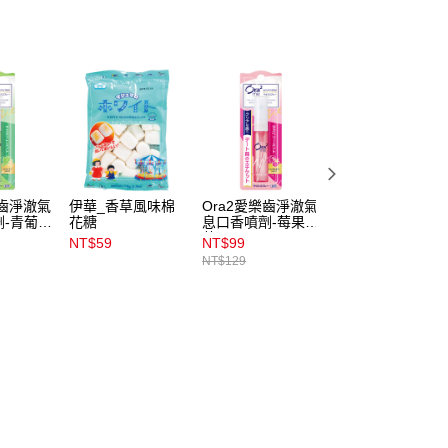
樂齒淨澈氣
伊華_香草風味棉
Ora2愛樂齒淨澈氣
原薘無糖蜂蜜檸檬
劑-青葡萄
花糖
息口香噴劑-莓果薄
潤喉糖60g
荷6ml
NT$59
NT$99
NT$89
NT$129