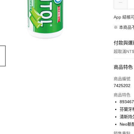
App 結
※ 本商品
付款與運
超取滿NT$
付款方式
商品特色
信用卡一
商品編號
7425202
超商取貨
商品特色
LINE Pay
89346
芬蘭牙
Apple Pay
清新持
街口支付
Neo
悠遊付
銷售重點