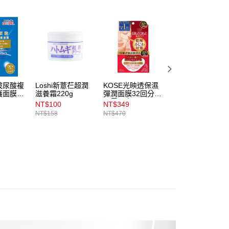
金債權讓與本公司後，依約使用本公司帳單繳交帳款。
00，滿NT$899(含以上)免運費
意付款使用「大哥付你分期」之契約關係目的，商店將以您的個人
含姓名、電話或地址）提供予台灣大哥大進項蒐集、處理及利
公司與您本人進行分期帳單所需資料之確認、核對及更正。
戶服務條款，請詳閱以下連結：
https://oppay.tw/userRule
00，滿NT$899(含以上)免運費
00，滿NT$3,000(含以上)免運費
玻尿酸複
Loshi新薏芢超潤
KOSE光映透保濕
SHILLS很耐曬超
護面膜4
滋養霜220g
彈潤面膜32回分_
清爽防曬冰鎮噴霧
市自取
眼唇周專用
_香香美肌
NT$100
NT$349
NT$269
00，滿NT$399(含以上)免運費
NT$158
NT$470
NT$349