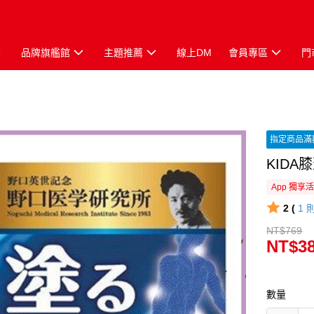
品牌旗艦館
主題推薦
線上DM
會員專區
門
指定商品滿
KIDA
App 獨享
2 (
1
NT$769
NT$3
數量