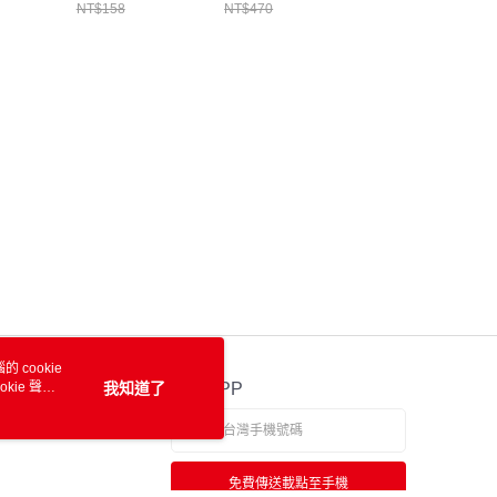
NT$158
NT$470
NT$349
 cookie
kie 聲明
我知道了
官方APP
免費傳送載點至手機