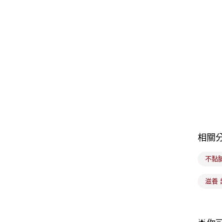
相關
不黏
滋養 