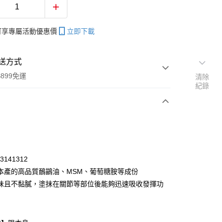
帳可享專屬活動優惠價
立即下載
送方式
899免運
清除
紀錄
次付款
付款
93141312
本產的高品質鴯鶓油、MSM、葡萄糖胺等成份
味且不黏膩，塗抹在關節等部位後能夠迅速吸收發揮功