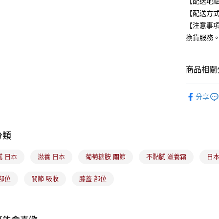
【配送地
Google Pa
【配送方式
全盈+PAY
【注意事
換貨服務
大哥付你
相關說明
【大哥付
商品相關分
ATM付款
1.本服務
2.付款方
美髮/美體
流程，驗
分享
完成交易
運送方式
🟥日藥獨
3.實際核
4.訂單成
🟦獨家滿
全家取貨
消。如遇
分類
每筆NT$1
無法說明
🟥美容保
【繳款方
付款後全
🔰父親節
1.分期款
膩 日本
滋養 日本
葡萄糖胺 關節
不黏膩 滋養霜
日本
醒簡訊。
每筆NT$1
2.透過簡
部位
關節 吸收
膝蓋 部位
帳／街口支
7-11取貨
【注意事
每筆NT$1
1.本服務
用戶於交
付款後7-1