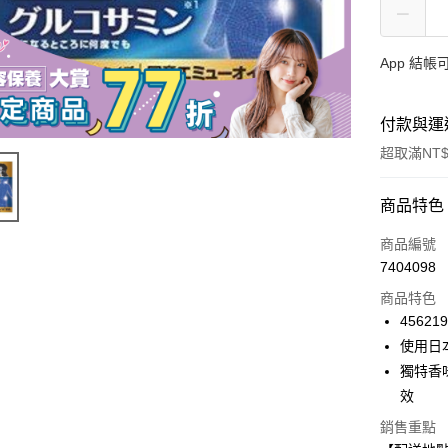
App 結
付款與運
超取滿NT$
付款方式
商品特色
信用卡一
商品編號
7404098
超商取貨
商品特色
LINE Pay
45621
使用日
Apple Pay
獨特香
街口支付
效
悠遊付
銷售重點