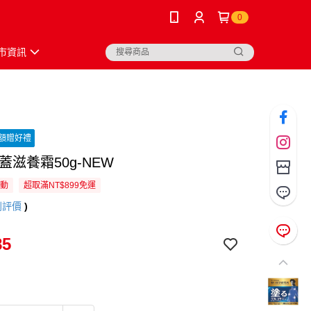
0
市資訊
額贈好禮
膝蓋滋養霜50g-NEW
活動
超取滿NT$899免運
則評價
)
85