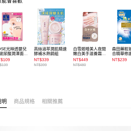
可能會喜歡
款買賣價
每筆NT$1
2.基於同
資料（包
宅配
用，由本
3.完整用
每筆NT$1
宅配(離島)
每筆NT$3
OSE光映透嬰兒
高絲涵萃潤肌精速
白雪姬睡美人夜間
森田藥粧
玻尿酸潤澤面膜
酵補水熱銷組
嫩白美手滋養霜
合精華修
付款後門
入
30g
入
$109
NT$339
NT$449
NT$239
每筆NT$1
$139
NT$399
NT$480
說明
商品規格
相關推薦