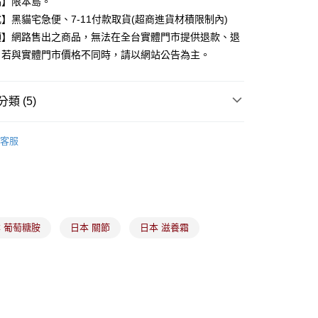
點】限本島。
y
】黑貓宅急便、7-11付款取貨(超商進貨材積限制內)
項】網路售出之商品，無法在全台實體門市提供退款、退
。若與實體門市價格不同時，請以網站公告為主。
分期
你分期使用說明】
類 (5)
由台灣大哥大提供，台灣大哥大用戶可立即使用無須另外申請。
式選擇「大哥付你分期」，訂單成立後會自動跳轉到大哥付的交易
身體局部保養
證手機門號後，選擇欲分期的期數、繳款截止日，確認付款後即
客服
。
家品牌
准額度、可分期數及費用金額請依後續交易確認頁面所載為準。
立30分鐘內，如未前往確認交易或遇審核未通過，訂單將自動取
額贈禮
付款
「轉專審核」未通過狀況，表示未達大哥付你分期系統評分，恕
00，滿NT$899(含以上)免運費
評估內容。
養大賞指定商品77折
式說明】
家取貨
送禮推薦
項不併入電信帳單，「大哥付你分期」於每月結算日後寄送繳費提
 葡萄糖胺
日本 關節
日本 滋養霜
00，滿NT$899(含以上)免運費
訊連結打開帳單後，可選擇「超商條碼／台灣大直營門市／銀行轉
付／iPASS MONEY」等通路繳費。
付款
項】
00，滿NT$899(含以上)免運費
係由「台灣大哥大股份有限公司」（以下簡稱本公司）所提供，讓
易時，得透過本服務購買商品或服務，並由商店將買賣／分期付
1取貨