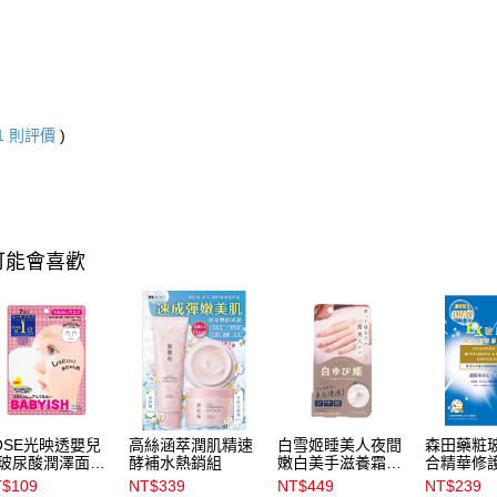
1
則評價
)
可能會喜歡
OSE光映透嬰兒
高絲涵萃潤肌精速
白雪姬睡美人夜間
森田藥粧
玻尿酸潤澤面膜
酵補水熱銷組
嫩白美手滋養霜
合精華修
入
30g
入
$109
NT$339
NT$449
NT$239