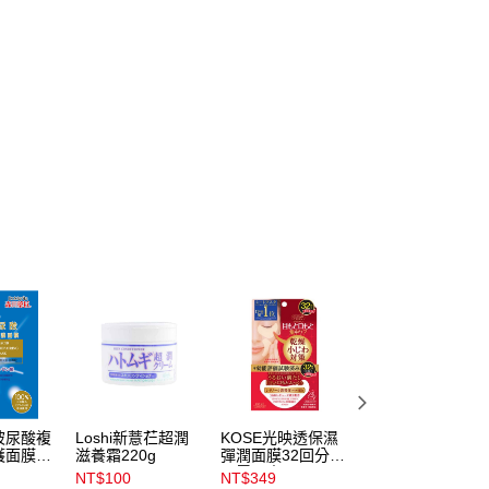
玻尿酸複
Loshi新薏芢超潤
KOSE光映透保濕
SHILLS很耐曬超
護面膜4
滋養霜220g
彈潤面膜32回分_
清爽防曬冰鎮噴霧
眼唇周專用
_香香美肌
NT$100
NT$349
NT$269