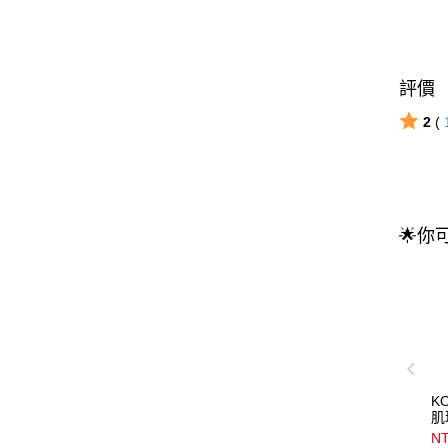
評價
2
(
🌟你
K
肌
7
NT