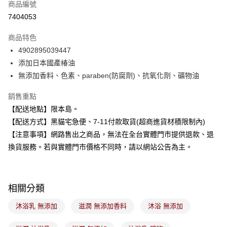
商品編號
超商取貨付款
7404053
LINE Pay
商品特色
Apple Pay
4902895039447
添加日本國產椿油
街口支付
無添加香料、色素、paraben(防腐劑)、抗氧化劑、礦物油
悠遊付
銷售重點
Google Pay
【配送地點】限本島。
【配送方式】黑貓宅急便、7-11付款取貨(超商進貨材積限制內)
全盈+PAY
【注意事項】網路售出之商品，無法在全台實體門市提供退款、退
大哥付你分期
換貨服務。若與實體門市價格不同時，請以網站公告為主。
相關說明
【大哥付你分期使用說明】
ATM付款
1.本服務由台灣大哥大提供，台灣大哥大用戶可立即使用無須另外申請。
2.付款方式選擇「大哥付你分期」，訂單成立後會自動跳轉到大哥付的交易
相關分類
流程，驗證手機門號後，選擇欲分期的期數、繳款截止日，確認付款後即完
運送方式
成交易。
沐浴乳 無添加
滋潤 無添加香料
沐浴 無添加
3.實際核准額度、可分期數及費用金額請依後續交易確認頁面所載為準。
全家取貨付款
4.訂單成立30分鐘內，如未前往確認交易或遇審核未通過，訂單將自動取