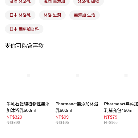
每筆NT$100，滿NT$899(含以上)免運費
滋潤 沐浴乳
滋潤 無添加
沐浴乳 礦物
消。如遇「轉專審核」未通過狀況，表示未達大哥付你分期系統評分，恕無
法說明評估內容。
付款後全家取貨
【繳款方式說明】
日本 沐浴乳
沐浴 滋潤
無添加 生活
1.分期款項不併入電信帳單，「大哥付你分期」於每月結算日後寄送繳費提
每筆NT$100，滿NT$899(含以上)免運費
醒簡訊。
日本 無添加香料
2.透過簡訊連結打開帳單後，可選擇「超商條碼／台灣大直營門市／銀行轉
7-11取貨付款
帳／街口支付／iPASS MONEY」等通路繳費。
每筆NT$100，滿NT$899(含以上)免運費
🌟你可能會喜歡
【注意事項】
付款後7-11取貨
1.本服務係由「台灣大哥大股份有限公司」（以下簡稱本公司）所提供，讓
用戶於交易時，得透過本服務購買商品或服務，並由商店將買賣／分期付款
每筆NT$100，滿NT$899(含以上)免運費
買賣價金債權讓與本公司後，依約使用本公司帳單繳交帳款。
2.基於同意付款使用「大哥付你分期」之契約關係目的，商店將以您的個人
宅配
資料（包含姓名、電話或地址）提供予台灣大哥大進項蒐集、處理及利用，
由本公司與您本人進行分期帳單所需資料之確認、核對及更正。
每筆NT$100，滿NT$899(含以上)免運費
3.完整用戶服務條款，請詳閱以下連結：
https://oppay.tw/userRule
宅配(離島)
每筆NT$300，滿NT$3,000(含以上)免運費
牛乳石鹼純植物性無添
Pharmaact無添加沐浴
Pharmaact無添
加沐浴乳500ml
乳600ml
乳補充包450ml
付款後門市自取
NT$329
NT$99
NT$79
每筆NT$100，滿NT$399(含以上)免運費
NT$390
NT$195
NT$105