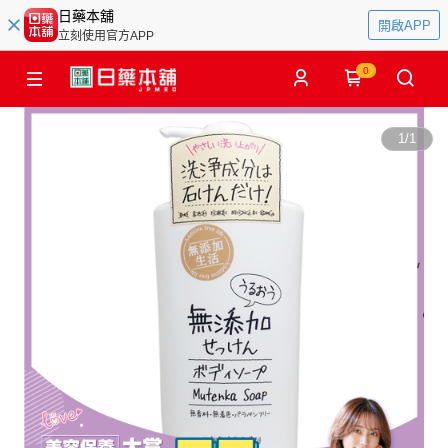
日藥本舖
開啟APP
立刻使用官方APP
0
1
/
1