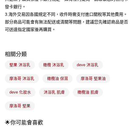
成交易。
3.實際核准額度、可分期數及費用金額請依後續交易確認頁面所載為準。
發卡銀行。
全家取貨付款
4.訂單成立30分鐘內，如未前往確認交易或遇審核未通過，訂單將自動取
3.海外交易因各國規定不同，收件時需支付進口關稅等其他費用。
每筆NT$100，滿NT$899(含以上)免運費
消。如遇「轉專審核」未通過狀況，表示未達大哥付你分期系統評分，恕無
部分商品可能會有無法配送或清關等問題，建議您先確認商品是否
法說明評估內容。
付款後全家取貨
【繳款方式說明】
可送達指定國家後再購買。
1.分期款項不併入電信帳單，「大哥付你分期」於每月結算日後寄送繳費提
每筆NT$100，滿NT$899(含以上)免運費
醒簡訊。
2.透過簡訊連結打開帳單後，可選擇「超商條碼／台灣大直營門市／銀行轉
7-11取貨付款
帳／街口支付／iPASS MONEY」等通路繳費。
相關分類
每筆NT$100，滿NT$899(含以上)免運費
【注意事項】
堅果 沐浴乳
橄欖 沐浴乳
deve 沐浴乳
付款後7-11取貨
1.本服務係由「台灣大哥大股份有限公司」（以下簡稱本公司）所提供，讓
用戶於交易時，得透過本服務購買商品或服務，並由商店將買賣／分期付款
每筆NT$100，滿NT$899(含以上)免運費
買賣價金債權讓與本公司後，依約使用本公司帳單繳交帳款。
摩洛哥 沐浴乳
橄欖油 保濕
摩洛哥 堅果油
2.基於同意付款使用「大哥付你分期」之契約關係目的，商店將以您的個人
宅配
資料（包含姓名、電話或地址）提供予台灣大哥大進項蒐集、處理及利用，
deve 化妝水
沐浴乳 肌膚
橄欖油 肌膚
由本公司與您本人進行分期帳單所需資料之確認、核對及更正。
每筆NT$100，滿NT$899(含以上)免運費
3.完整用戶服務條款，請詳閱以下連結：
https://oppay.tw/userRule
付款後門市自取
摩洛哥 堅果
每筆NT$100，滿NT$399(含以上)免運費
🌟你可能會喜歡
國家/地區配送
查看運費