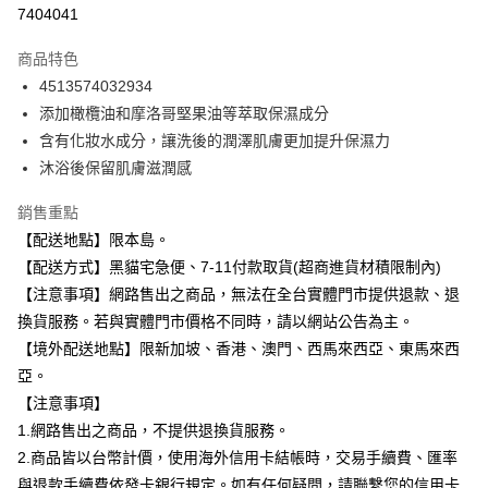
信用卡分期付款
7404041
3 期 0 利率 每期
NT$43
21家銀行
商品特色
合作金庫商業銀行
第一商業銀行
超商取貨付款
4513574032934
華南商業銀行
彰化商業銀行
添加橄欖油和摩洛哥堅果油等萃取保濕成分
LINE Pay
上海商業儲蓄銀行
台北富邦商業銀行
國泰世華商業銀行
兆豐國際商業銀行
含有化妝水成分，讓洗後的潤澤肌膚更加提升保濕力
Apple Pay
臺灣中小企業銀行
台中商業銀行
沐浴後保留肌膚滋潤感
匯豐（台灣）商業銀行
華泰商業銀行
街口支付
聯邦商業銀行
遠東國際商業銀行
銷售重點
元大商業銀行
永豐商業銀行
悠遊付
【配送地點】限本島。
玉山商業銀行
星展（台灣）商業銀行
【配送方式】黑貓宅急便、7-11付款取貨(超商進貨材積限制內)
台新國際商業銀行
中國信託商業銀行
Google Pay
【注意事項】網路售出之商品，無法在全台實體門市提供退款、退
台灣樂天信用卡公司
全盈+PAY
換貨服務。若與實體門市價格不同時，請以網站公告為主。
【境外配送地點】限新加坡、香港、澳門、西馬來西亞、東馬來西
大哥付你分期
亞。
相關說明
【注意事項】
【大哥付你分期使用說明】
ATM付款
1.網路售出之商品，不提供退換貨服務。
1.本服務由台灣大哥大提供，台灣大哥大用戶可立即使用無須另外申請。
2.付款方式選擇「大哥付你分期」，訂單成立後會自動跳轉到大哥付的交易
2.商品皆以台幣計價，使用海外信用卡結帳時，交易手續費、匯率
流程，驗證手機門號後，選擇欲分期的期數、繳款截止日，確認付款後即完
運送方式
與退款手續費依發卡銀行規定。如有任何疑問，請聯繫您的信用卡