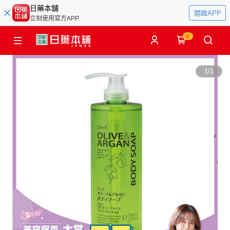
日藥本舖
開啟APP
立刻使用官方APP
0
1
/
1