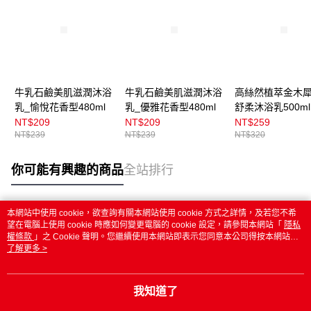
牛乳石鹼美肌滋潤沐浴
牛乳石鹼美肌滋潤沐浴
高絲然植萃金木
乳_愉悅花香型480ml
乳_優雅花香型480ml
舒柔沐浴乳500ml
NT$209
NT$209
NT$259
NT$239
NT$239
NT$320
你可能有興趣的商品
全站排行
本網站中使用 cookie，欲查詢有關本網站使用 cookie 方式之詳情，及若您不希
熱門標籤
望在電腦上使用 cookie 時應如何變更電腦的 cookie 設定，請參閱本網站「
隱私
權條款
」之 Cookie 聲明。您繼續使用本網站即表示您同意本公司得按本網站使
用條款之 Cookie 聲明使用 cookie。
了解更多 >
我知道了