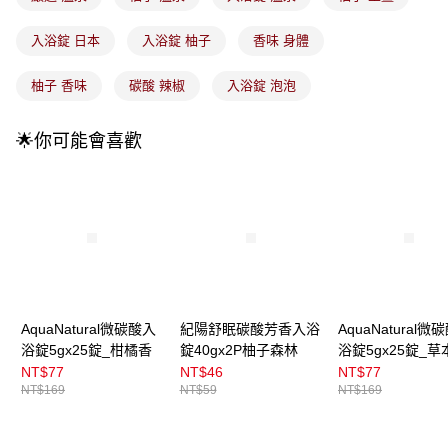
每筆NT$100，滿NT$899(含以上)免運費
消。如遇「轉專審核」未通過狀況，表示未達大哥付你分期系統評分，恕無
法說明評估內容。
入浴錠 日本
入浴錠 柚子
香味 身體
付款後全家取貨
【繳款方式說明】
1.分期款項不併入電信帳單，「大哥付你分期」於每月結算日後寄送繳費提
每筆NT$100，滿NT$899(含以上)免運費
柚子 香味
碳酸 辣椒
入浴錠 泡泡
醒簡訊。
2.透過簡訊連結打開帳單後，可選擇「超商條碼／台灣大直營門市／銀行轉
7-11取貨付款
帳／街口支付／iPASS MONEY」等通路繳費。
🌟你可能會喜歡
每筆NT$100，滿NT$899(含以上)免運費
【注意事項】
付款後7-11取貨
1.本服務係由「台灣大哥大股份有限公司」（以下簡稱本公司）所提供，讓
用戶於交易時，得透過本服務購買商品或服務，並由商店將買賣／分期付款
每筆NT$100，滿NT$899(含以上)免運費
買賣價金債權讓與本公司後，依約使用本公司帳單繳交帳款。
2.基於同意付款使用「大哥付你分期」之契約關係目的，商店將以您的個人
宅配
資料（包含姓名、電話或地址）提供予台灣大哥大進項蒐集、處理及利用，
由本公司與您本人進行分期帳單所需資料之確認、核對及更正。
每筆NT$100，滿NT$899(含以上)免運費
3.完整用戶服務條款，請詳閱以下連結：
https://oppay.tw/userRule
宅配(離島)
AquaNatural微碳酸入
紀陽舒眠碳酸芳香入浴
AquaNatural微
每筆NT$300，滿NT$3,000(含以上)免運費
浴錠5gx25錠_柑橘香
錠40gx2P柚子森林
浴錠5gx25錠_草
付款後門市自取
NT$77
NT$46
NT$77
NT$169
NT$59
NT$169
每筆NT$100，滿NT$399(含以上)免運費