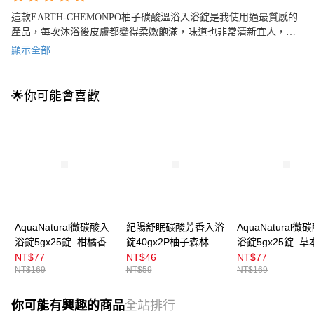
這款EARTH-CHEMONPO柚子碳酸溫浴入浴錠是我使用過最質感的
產品，每次沐浴後皮膚都變得柔嫩飽滿，味道也非常清新宜人，讓
我每次都愛不釋手~絕對值得推薦！
顯示全部
🌟你可能會喜歡
AquaNatural微碳酸入
紀陽舒眠碳酸芳香入浴
AquaNatural微
浴錠5gx25錠_柑橘香
錠40gx2P柚子森林
浴錠5gx25錠_草
NT$77
NT$46
NT$77
NT$169
NT$59
NT$169
你可能有興趣的商品
全站排行