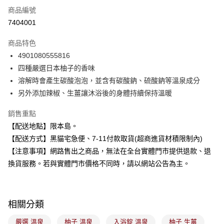
商品編號
超商取貨付款
7404001
LINE Pay
商品特色
Apple Pay
4901080555816
四種嚴選日本柚子的香味
街口支付
溶解時會產生碳酸泡泡，並含有碳酸鈉、硫酸鈉等溫泉成分
悠遊付
另外添加辣椒、生薑讓沐浴後的身體持續保持溫暖
Google Pay
銷售重點
【配送地點】限本島。
全盈+PAY
【配送方式】黑貓宅急便、7-11付款取貨(超商進貨材積限制內)
大哥付你分期
【注意事項】網路售出之商品，無法在全台實體門市提供退款、退
相關說明
換貨服務。若與實體門市價格不同時，請以網站公告為主。
【大哥付你分期使用說明】
ATM付款
1.本服務由台灣大哥大提供，台灣大哥大用戶可立即使用無須另外申請。
2.付款方式選擇「大哥付你分期」，訂單成立後會自動跳轉到大哥付的交易
流程，驗證手機門號後，選擇欲分期的期數、繳款截止日，確認付款後即完
運送方式
相關分類
成交易。
3.實際核准額度、可分期數及費用金額請依後續交易確認頁面所載為準。
全家取貨付款
嚴選 溫泉
柚子 溫泉
入浴錠 溫泉
柚子 生薑
4.訂單成立30分鐘內，如未前往確認交易或遇審核未通過，訂單將自動取