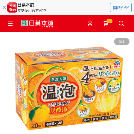
日藥本舖
開啟APP
立刻使用官方APP
0
1
/
1