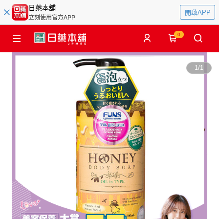
日藥本舖
開啟APP
立刻使用官方APP
0
1
/
1