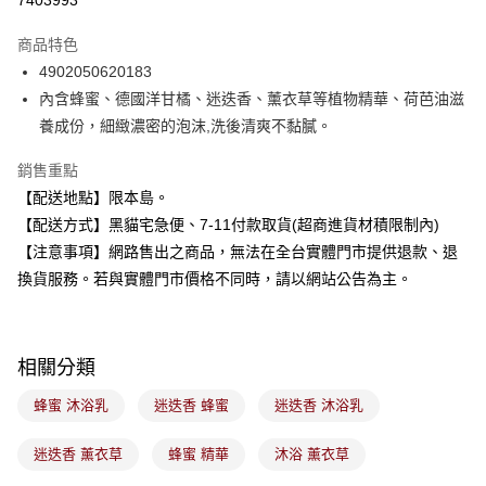
7403993
LINE Pay
商品特色
Apple Pay
4902050620183
內含蜂蜜、德國洋甘橘、迷迭香、薰衣草等植物精華、荷芭油滋
街口支付
養成份，細緻濃密的泡沫,洗後清爽不黏膩。
悠遊付
銷售重點
Google Pay
【配送地點】限本島。
【配送方式】黑貓宅急便、7-11付款取貨(超商進貨材積限制內)
全盈+PAY
【注意事項】網路售出之商品，無法在全台實體門市提供退款、退
大哥付你分期
換貨服務。若與實體門市價格不同時，請以網站公告為主。
相關說明
【大哥付你分期使用說明】
ATM付款
1.本服務由台灣大哥大提供，台灣大哥大用戶可立即使用無須另外申請。
2.付款方式選擇「大哥付你分期」，訂單成立後會自動跳轉到大哥付的交易
相關分類
流程，驗證手機門號後，選擇欲分期的期數、繳款截止日，確認付款後即完
運送方式
成交易。
蜂蜜 沐浴乳
迷迭香 蜂蜜
迷迭香 沐浴乳
3.實際核准額度、可分期數及費用金額請依後續交易確認頁面所載為準。
全家取貨付款
4.訂單成立30分鐘內，如未前往確認交易或遇審核未通過，訂單將自動取
每筆NT$100，滿NT$899(含以上)免運費
迷迭香 薰衣草
蜂蜜 精華
沐浴 薰衣草
消。如遇「轉專審核」未通過狀況，表示未達大哥付你分期系統評分，恕無
法說明評估內容。