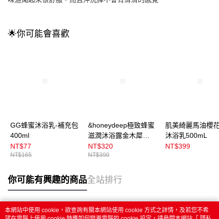
🌟你可能會喜歡
GG蜂蜜沐浴乳-補充包
&honeydeep極致蜂蜜
肌美綺麗馬油櫻
400ml
滋潤沐浴露金木犀
沐浴乳500mL
500ml
NT$77
NT$320
NT$399
NT$165
NT$390
你可能有興趣的商品
全站排行
本網站中使用 cookie，欲查詢有關本網站使用 cookie 方式之詳情，及若您不希
熱門標籤
望在電腦上使用 cookie 時應如何變更電腦的 cookie 設定，請參閱本網站「
隱私