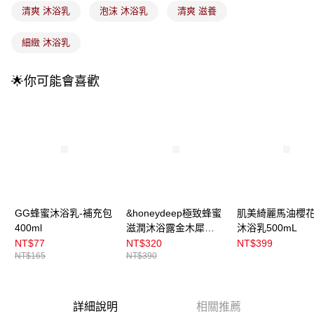
付款後全家取貨
【繳款方式說明】
清爽 沐浴乳
泡沫 沐浴乳
清爽 滋養
1.分期款項不併入電信帳單，「大哥付你分期」於每月結算日後寄送繳費提
每筆NT$100，滿NT$899(含以上)免運費
醒簡訊。
細緻 沐浴乳
2.透過簡訊連結打開帳單後，可選擇「超商條碼／台灣大直營門市／銀行轉
7-11取貨付款
帳／街口支付／iPASS MONEY」等通路繳費。
每筆NT$100，滿NT$899(含以上)免運費
🌟你可能會喜歡
【注意事項】
付款後7-11取貨
1.本服務係由「台灣大哥大股份有限公司」（以下簡稱本公司）所提供，讓
用戶於交易時，得透過本服務購買商品或服務，並由商店將買賣／分期付款
每筆NT$100，滿NT$899(含以上)免運費
買賣價金債權讓與本公司後，依約使用本公司帳單繳交帳款。
2.基於同意付款使用「大哥付你分期」之契約關係目的，商店將以您的個人
宅配
資料（包含姓名、電話或地址）提供予台灣大哥大進項蒐集、處理及利用，
由本公司與您本人進行分期帳單所需資料之確認、核對及更正。
每筆NT$100，滿NT$899(含以上)免運費
3.完整用戶服務條款，請詳閱以下連結：
https://oppay.tw/userRule
宅配(離島)
每筆NT$300，滿NT$3,000(含以上)免運費
GG蜂蜜沐浴乳-補充包
&honeydeep極致蜂蜜
肌美綺麗馬油櫻
400ml
滋潤沐浴露金木犀
沐浴乳500mL
付款後門市自取
500ml
NT$77
NT$320
NT$399
每筆NT$100，滿NT$399(含以上)免運費
NT$165
NT$390
詳細說明
相關推薦