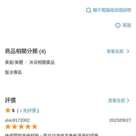
顯示電腦版詳細說明
客服
商品相關分類 (4)
查看全部
美髮/美體
沐浴相關產品
髮沐專區
評價
查看全部
5
(
1
則評價
)
shin9172002
2023/09/27
味道聞起來很舒服，而且沖洗掉不會有滑滑的感覺