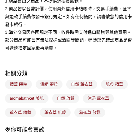
1.網路售出之商品，不提供退換貨服務。
成交易。
3.實際核准額度、可分期數及費用金額請依後續交易確認頁面所載為準。
2.商品皆以台幣計價，使用海外信用卡結帳時，交易手續費、匯率
全家取貨付款
4.訂單成立30分鐘內，如未前往確認交易或遇審核未通過，訂單將自動取
與退款手續費依發卡銀行規定。如有任何疑問，請聯繫您的信用卡
每筆NT$100，滿NT$899(含以上)免運費
消。如遇「轉專審核」未通過狀況，表示未達大哥付你分期系統評分，恕無
發卡銀行。
法說明評估內容。
付款後全家取貨
【繳款方式說明】
3.海外交易因各國規定不同，收件時需支付進口關稅等其他費用。
1.分期款項不併入電信帳單，「大哥付你分期」於每月結算日後寄送繳費提
每筆NT$100，滿NT$899(含以上)免運費
部分商品可能會有無法配送或清關等問題，建議您先確認商品是否
醒簡訊。
2.透過簡訊連結打開帳單後，可選擇「超商條碼／台灣大直營門市／銀行轉
可送達指定國家後再購買。
7-11取貨付款
帳／街口支付／iPASS MONEY」等通路繳費。
每筆NT$100，滿NT$899(含以上)免運費
【注意事項】
付款後7-11取貨
1.本服務係由「台灣大哥大股份有限公司」（以下簡稱本公司）所提供，讓
相關分類
用戶於交易時，得透過本服務購買商品或服務，並由商店將買賣／分期付款
每筆NT$100，滿NT$899(含以上)免運費
買賣價金債權讓與本公司後，依約使用本公司帳單繳交帳款。
精華 顆粒
濃縮 顆粒
自然 薰衣草
肌膚 精華
2.基於同意付款使用「大哥付你分期」之契約關係目的，商店將以您的個人
宅配
資料（包含姓名、電話或地址）提供予台灣大哥大進項蒐集、處理及利用，
由本公司與您本人進行分期帳單所需資料之確認、核對及更正。
每筆NT$100，滿NT$899(含以上)免運費
aromabathket 美肌
自然 放鬆
沐浴 薰衣草
3.完整用戶服務條款，請詳閱以下連結：
https://oppay.tw/userRule
付款後門市自取
薰衣草 精華
薰衣草 肌膚
薰衣草 放鬆
每筆NT$100，滿NT$399(含以上)免運費
🌟你可能會喜歡
國家/地區配送
查看運費