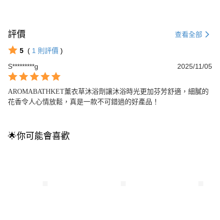
評價
查看全部
5
(
1
則評價
)
S*********g
2025/11/05
AROMABATHKET薰衣草沐浴劑讓沐浴時光更加芬芳舒適，細膩的
花香令人心情放鬆，真是一款不可錯過的好產品！
🌟你可能會喜歡