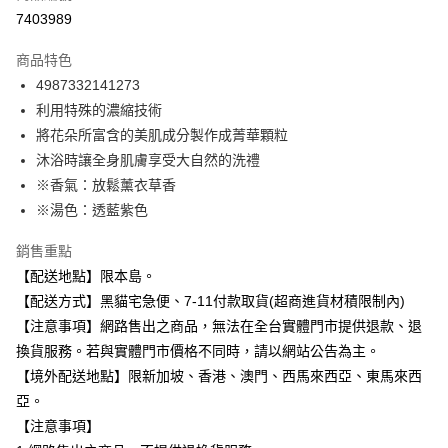
信用卡分期付款
7403989
3 期 0 利率 每期
NT$15
21家銀行
商品特色
合作金庫商業銀行
第一商業銀行
超商取貨付款
4987332141273
華南商業銀行
彰化商業銀行
利用特殊的濃縮技術
LINE Pay
上海商業儲蓄銀行
台北富邦商業銀行
國泰世華商業銀行
兆豐國際商業銀行
將花朵所富含的美肌成分製作成菁華顆粒
Apple Pay
臺灣中小企業銀行
台中商業銀行
沐浴時讓全身肌膚享受大自然的洗禮
匯豐（台灣）商業銀行
華泰商業銀行
※香氣：放鬆薰衣草香
街口支付
聯邦商業銀行
遠東國際商業銀行
※湯色：透藍紫色
元大商業銀行
永豐商業銀行
悠遊付
玉山商業銀行
星展（台灣）商業銀行
銷售重點
台新國際商業銀行
中國信託商業銀行
Google Pay
【配送地點】限本島。
台灣樂天信用卡公司
全盈+PAY
【配送方式】黑貓宅急便、7-11付款取貨(超商進貨材積限制內)
【注意事項】網路售出之商品，無法在全台實體門市提供退款、退
大哥付你分期
換貨服務。若與實體門市價格不同時，請以網站公告為主。
相關說明
【境外配送地點】限新加坡、香港、澳門、西馬來西亞、東馬來西
【大哥付你分期使用說明】
ATM付款
亞。
1.本服務由台灣大哥大提供，台灣大哥大用戶可立即使用無須另外申請。
2.付款方式選擇「大哥付你分期」，訂單成立後會自動跳轉到大哥付的交易
【注意事項】
流程，驗證手機門號後，選擇欲分期的期數、繳款截止日，確認付款後即完
運送方式