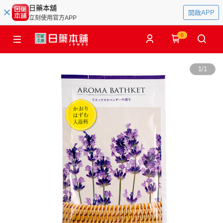
日藥本舖
開啟APP
立刻使用官方APP
0
1
/
1