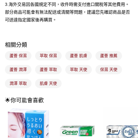
4.訂單成立30分鐘內，如未前往確認交易或遇審核未通過，訂單將自動取
3.海外交易因各國規定不同，收件時需支付進口關稅等其他費用。
每筆NT$100，滿NT$899(含以上)免運費
消。如遇「轉專審核」未通過狀況，表示未達大哥付你分期系統評分，恕無
部分商品可能會有無法配送或清關等問題，建議您先確認商品是否
法說明評估內容。
付款後全家取貨
【繳款方式說明】
可送達指定國家後再購買。
1.分期款項不併入電信帳單，「大哥付你分期」於每月結算日後寄送繳費提
每筆NT$100，滿NT$899(含以上)免運費
醒簡訊。
2.透過簡訊連結打開帳單後，可選擇「超商條碼／台灣大直營門市／銀行轉
7-11取貨付款
帳／街口支付／iPASS MONEY」等通路繳費。
相關分類
每筆NT$100，滿NT$899(含以上)免運費
【注意事項】
蘆薈 保濕
萃取 保濕
蘆薈 肌膚
蘆薈 推薦
付款後7-11取貨
1.本服務係由「台灣大哥大股份有限公司」（以下簡稱本公司）所提供，讓
用戶於交易時，得透過本服務購買商品或服務，並由商店將買賣／分期付款
每筆NT$100，滿NT$899(含以上)免運費
買賣價金債權讓與本公司後，依約使用本公司帳單繳交帳款。
蘆薈 潤澤
蘆薈 萃取
萃取 天使
保濕 天使
2.基於同意付款使用「大哥付你分期」之契約關係目的，商店將以您的個人
宅配
資料（包含姓名、電話或地址）提供予台灣大哥大進項蒐集、處理及利用，
潤澤 萃取
肌膚 天使
由本公司與您本人進行分期帳單所需資料之確認、核對及更正。
每筆NT$100，滿NT$899(含以上)免運費
3.完整用戶服務條款，請詳閱以下連結：
https://oppay.tw/userRule
付款後門市自取
🌟你可能會喜歡
每筆NT$100，滿NT$399(含以上)免運費
國家/地區配送
查看運費