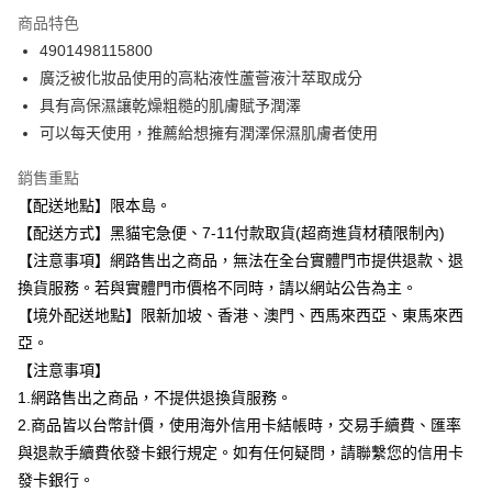
3 期 0 利率 每期
NT$12
21家銀行
商品特色
合作金庫商業銀行
第一商業銀行
超商取貨付款
4901498115800
華南商業銀行
彰化商業銀行
廣泛被化妝品使用的高粘液性蘆薈液汁萃取成分
LINE Pay
上海商業儲蓄銀行
台北富邦商業銀行
國泰世華商業銀行
兆豐國際商業銀行
具有高保濕讓乾燥粗糙的肌膚賦予潤澤
Apple Pay
臺灣中小企業銀行
台中商業銀行
可以每天使用，推薦給想擁有潤澤保濕肌膚者使用
匯豐（台灣）商業銀行
華泰商業銀行
街口支付
聯邦商業銀行
遠東國際商業銀行
銷售重點
元大商業銀行
永豐商業銀行
悠遊付
【配送地點】限本島。
玉山商業銀行
星展（台灣）商業銀行
【配送方式】黑貓宅急便、7-11付款取貨(超商進貨材積限制內)
台新國際商業銀行
中國信託商業銀行
Google Pay
【注意事項】網路售出之商品，無法在全台實體門市提供退款、退
台灣樂天信用卡公司
全盈+PAY
換貨服務。若與實體門市價格不同時，請以網站公告為主。
【境外配送地點】限新加坡、香港、澳門、西馬來西亞、東馬來西
大哥付你分期
亞。
相關說明
【注意事項】
【大哥付你分期使用說明】
ATM付款
1.網路售出之商品，不提供退換貨服務。
1.本服務由台灣大哥大提供，台灣大哥大用戶可立即使用無須另外申請。
2.付款方式選擇「大哥付你分期」，訂單成立後會自動跳轉到大哥付的交易
2.商品皆以台幣計價，使用海外信用卡結帳時，交易手續費、匯率
流程，驗證手機門號後，選擇欲分期的期數、繳款截止日，確認付款後即完
運送方式
與退款手續費依發卡銀行規定。如有任何疑問，請聯繫您的信用卡
成交易。
3.實際核准額度、可分期數及費用金額請依後續交易確認頁面所載為準。
發卡銀行。
全家取貨付款