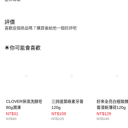
評價
喜歡這個商品嗎？購買後給他一個好評吧
🌟你可能會喜歡
CLOVER保濕洗顏皂
三詩達葉綠素牙膏
好來全亮白極致
80g潤澤
120g
膏清新薄荷120g
NT$31
NT$109
NT$129
NT$49
NT$129
NT$149