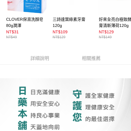
CLOVER保濕洗顏皂
三詩達葉綠素牙膏
好來全亮白極致
80g潤澤
120g
膏清新薄荷120g
NT$31
NT$109
NT$129
NT$49
NT$129
NT$149
詳細說明
相關推薦