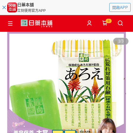
日藥本舖
開啟APP
立刻使用官方APP
0
1
/
3