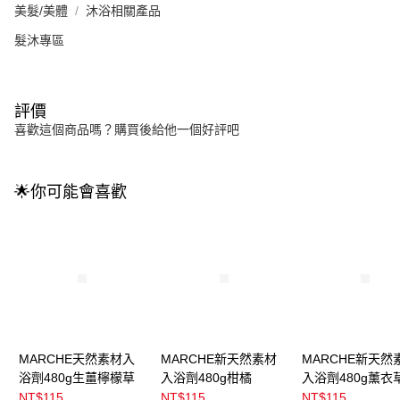
美髮/美體
沐浴相關產品
髮沐專區
評價
喜歡這個商品嗎？購買後給他一個好評吧
🌟你可能會喜歡
MARCHE天然素材入
MARCHE新天然素材
MARCHE新天然
浴劑480g生薑檸檬草
入浴劑480g柑橘
入浴劑480g薰衣
NT$115
NT$115
NT$115