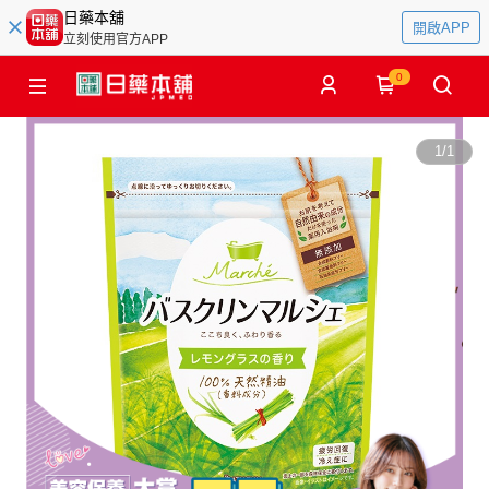
日藥本舖
開啟APP
立刻使用官方APP
0
1
/
1