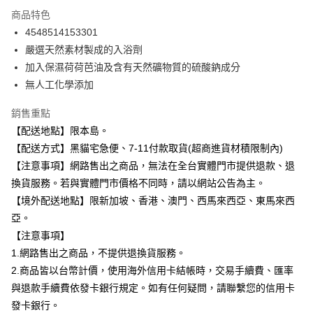
3 期 0 利率 每期
NT$38
21家銀行
商品特色
合作金庫商業銀行
第一商業銀行
超商取貨付款
4548514153301
華南商業銀行
彰化商業銀行
嚴選天然素材製成的入浴劑
LINE Pay
上海商業儲蓄銀行
台北富邦商業銀行
國泰世華商業銀行
兆豐國際商業銀行
加入保濕荷荷芭油及含有天然礦物質的硫酸鈉成分
Apple Pay
臺灣中小企業銀行
台中商業銀行
無人工化學添加
匯豐（台灣）商業銀行
華泰商業銀行
街口支付
聯邦商業銀行
遠東國際商業銀行
銷售重點
元大商業銀行
永豐商業銀行
悠遊付
【配送地點】限本島。
玉山商業銀行
星展（台灣）商業銀行
【配送方式】黑貓宅急便、7-11付款取貨(超商進貨材積限制內)
台新國際商業銀行
中國信託商業銀行
Google Pay
【注意事項】網路售出之商品，無法在全台實體門市提供退款、退
台灣樂天信用卡公司
全盈+PAY
換貨服務。若與實體門市價格不同時，請以網站公告為主。
【境外配送地點】限新加坡、香港、澳門、西馬來西亞、東馬來西
大哥付你分期
亞。
相關說明
【注意事項】
【大哥付你分期使用說明】
ATM付款
1.網路售出之商品，不提供退換貨服務。
1.本服務由台灣大哥大提供，台灣大哥大用戶可立即使用無須另外申請。
2.付款方式選擇「大哥付你分期」，訂單成立後會自動跳轉到大哥付的交易
2.商品皆以台幣計價，使用海外信用卡結帳時，交易手續費、匯率
流程，驗證手機門號後，選擇欲分期的期數、繳款截止日，確認付款後即完
運送方式
與退款手續費依發卡銀行規定。如有任何疑問，請聯繫您的信用卡
成交易。
3.實際核准額度、可分期數及費用金額請依後續交易確認頁面所載為準。
發卡銀行。
全家取貨付款