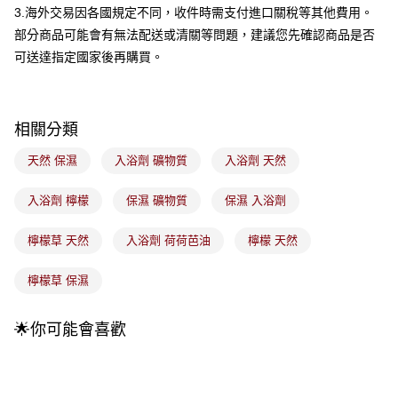
4.訂單成立30分鐘內，如未前往確認交易或遇審核未通過，訂單將自動取
3.海外交易因各國規定不同，收件時需支付進口關稅等其他費用。
每筆NT$100，滿NT$899(含以上)免運費
消。如遇「轉專審核」未通過狀況，表示未達大哥付你分期系統評分，恕無
部分商品可能會有無法配送或清關等問題，建議您先確認商品是否
法說明評估內容。
付款後全家取貨
【繳款方式說明】
可送達指定國家後再購買。
1.分期款項不併入電信帳單，「大哥付你分期」於每月結算日後寄送繳費提
每筆NT$100，滿NT$899(含以上)免運費
醒簡訊。
2.透過簡訊連結打開帳單後，可選擇「超商條碼／台灣大直營門市／銀行轉
7-11取貨付款
帳／街口支付／iPASS MONEY」等通路繳費。
相關分類
每筆NT$100，滿NT$899(含以上)免運費
【注意事項】
天然 保濕
入浴劑 礦物質
入浴劑 天然
付款後7-11取貨
1.本服務係由「台灣大哥大股份有限公司」（以下簡稱本公司）所提供，讓
用戶於交易時，得透過本服務購買商品或服務，並由商店將買賣／分期付款
每筆NT$100，滿NT$899(含以上)免運費
買賣價金債權讓與本公司後，依約使用本公司帳單繳交帳款。
入浴劑 檸檬
保濕 礦物質
保濕 入浴劑
2.基於同意付款使用「大哥付你分期」之契約關係目的，商店將以您的個人
宅配
資料（包含姓名、電話或地址）提供予台灣大哥大進項蒐集、處理及利用，
檸檬草 天然
入浴劑 荷荷芭油
檸檬 天然
由本公司與您本人進行分期帳單所需資料之確認、核對及更正。
每筆NT$100，滿NT$899(含以上)免運費
3.完整用戶服務條款，請詳閱以下連結：
https://oppay.tw/userRule
付款後門市自取
檸檬草 保濕
每筆NT$100，滿NT$399(含以上)免運費
🌟你可能會喜歡
國家/地區配送
查看運費