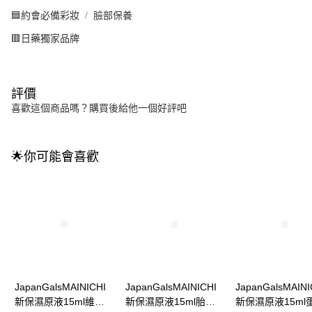
🟦約會必備彩妝
臉部保養
🟥日藥獨家品牌
評價
喜歡這個商品嗎？購買後給他一個好評吧
🌟你可能會喜歡
JapanGalsMAINICHI
JapanGalsMAINICHI
JapanGalsMAINI
新保濕原液15ml維他
新保濕原液15ml胎盤
新保濕原液15ml