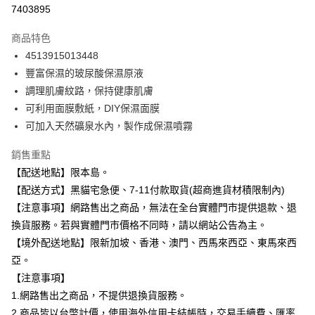
信用卡分期付款
7403895
3 期 0 利率 每期
NT$43
21家銀行
商品特色
合作金庫商業銀行
第一商業銀行
超商取貨付款
4513915013448
華南商業銀行
彰化商業銀行
豐富保濕的玻尿酸保濕原液
LINE Pay
上海商業儲蓄銀行
台北富邦商業銀行
國泰世華商業銀行
兆豐國際商業銀行
調理肌膚紋路，保持健康肌膚
Apple Pay
臺灣中小企業銀行
台中商業銀行
可利用面膜敷紙，DIY保濕面膜
匯豐（台灣）商業銀行
華泰商業銀行
可加入天然礦泉水內，製作成保濕噴霧
街口支付
聯邦商業銀行
遠東國際商業銀行
元大商業銀行
永豐商業銀行
悠遊付
銷售重點
玉山商業銀行
星展（台灣）商業銀行
【配送地點】限本島。
台新國際商業銀行
中國信託商業銀行
Google Pay
【配送方式】黑貓宅急便、7-11付款取貨(超商進貨材積限制內)
台灣樂天信用卡公司
全盈+PAY
【注意事項】網路售出之商品，無法在全台實體門市提供退款、退
換貨服務。若與實體門市價格不同時，請以網站公告為主。
大哥付你分期
【境外配送地點】限新加坡、香港、澳門、西馬來西亞、東馬來西
相關說明
亞。
【大哥付你分期使用說明】
ATM付款
【注意事項】
1.本服務由台灣大哥大提供，台灣大哥大用戶可立即使用無須另外申請。
2.付款方式選擇「大哥付你分期」，訂單成立後會自動跳轉到大哥付的交易
1.網路售出之商品，不提供退換貨服務。
流程，驗證手機門號後，選擇欲分期的期數、繳款截止日，確認付款後即完
運送方式
2.商品皆以台幣計價，使用海外信用卡結帳時，交易手續費、匯率