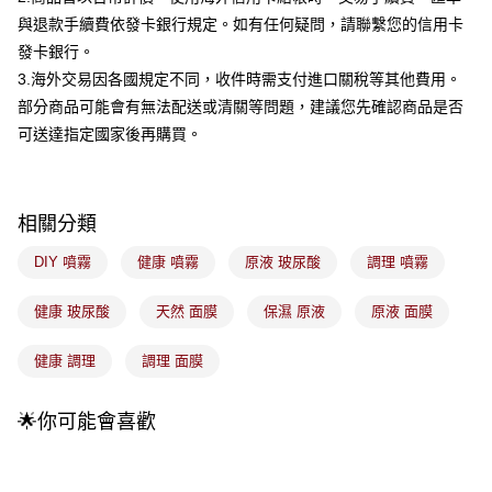
成交易。
3.實際核准額度、可分期數及費用金額請依後續交易確認頁面所載為準。
與退款手續費依發卡銀行規定。如有任何疑問，請聯繫您的信用卡
全家取貨付款
4.訂單成立30分鐘內，如未前往確認交易或遇審核未通過，訂單將自動取
發卡銀行。
每筆NT$100，滿NT$899(含以上)免運費
消。如遇「轉專審核」未通過狀況，表示未達大哥付你分期系統評分，恕無
3.海外交易因各國規定不同，收件時需支付進口關稅等其他費用。
法說明評估內容。
付款後全家取貨
【繳款方式說明】
部分商品可能會有無法配送或清關等問題，建議您先確認商品是否
1.分期款項不併入電信帳單，「大哥付你分期」於每月結算日後寄送繳費提
每筆NT$100，滿NT$899(含以上)免運費
可送達指定國家後再購買。
醒簡訊。
2.透過簡訊連結打開帳單後，可選擇「超商條碼／台灣大直營門市／銀行轉
7-11取貨付款
帳／街口支付／iPASS MONEY」等通路繳費。
每筆NT$100，滿NT$899(含以上)免運費
【注意事項】
相關分類
付款後7-11取貨
1.本服務係由「台灣大哥大股份有限公司」（以下簡稱本公司）所提供，讓
用戶於交易時，得透過本服務購買商品或服務，並由商店將買賣／分期付款
DIY 噴霧
健康 噴霧
原液 玻尿酸
調理 噴霧
每筆NT$100，滿NT$899(含以上)免運費
買賣價金債權讓與本公司後，依約使用本公司帳單繳交帳款。
2.基於同意付款使用「大哥付你分期」之契約關係目的，商店將以您的個人
宅配
健康 玻尿酸
天然 面膜
保濕 原液
原液 面膜
資料（包含姓名、電話或地址）提供予台灣大哥大進項蒐集、處理及利用，
由本公司與您本人進行分期帳單所需資料之確認、核對及更正。
每筆NT$100，滿NT$899(含以上)免運費
3.完整用戶服務條款，請詳閱以下連結：
https://oppay.tw/userRule
健康 調理
調理 面膜
付款後門市自取
每筆NT$100，滿NT$399(含以上)免運費
🌟你可能會喜歡
國家/地區配送
查看運費